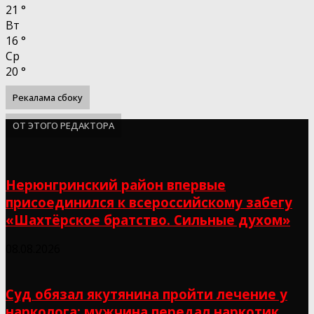
21
°
Вт
16
°
Ср
20
°
Рекалама сбоку
ОТ ЭТОГО РЕДАКТОРА
Нерюнгринский район впервые
присоединился к всероссийскому забегу
«Шахтёрское братство. Сильные духом»
08.08.2026
Суд обязал якутянина пройти лечение у
нарколога: мужчина передал наркотик