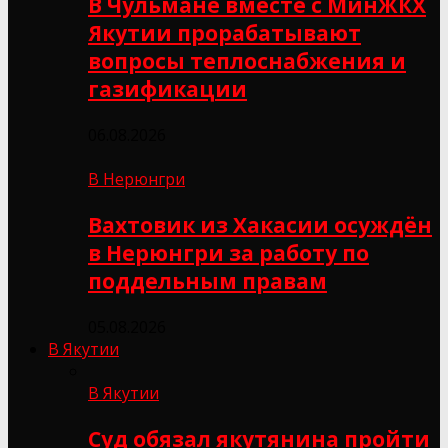
В Чульмане вместе с МинЖКХ
Якутии прорабатывают
вопросы теплоснабжения и
газификации
06.08.2026
В Нерюнгри
Вахтовик из Хакасии осуждён
в Нерюнгри за работу по
поддельным правам
05.08.2026
В Якутии
В Якутии
Суд обязал якутянина пройти