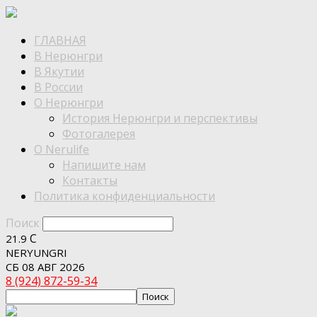
ГЛАВНАЯ
В Нерюнгри
В Якутии
В России
О Нерюнгри
История Нерюнгри и перспективы
Фотогалерея
О Nerulife
Напишите нам
Контакты
Политика конфиденциальности
Поиск
C
21.9
NERYUNGRI
СБ 08 АВГ 2026
8 (924) 872-59-34