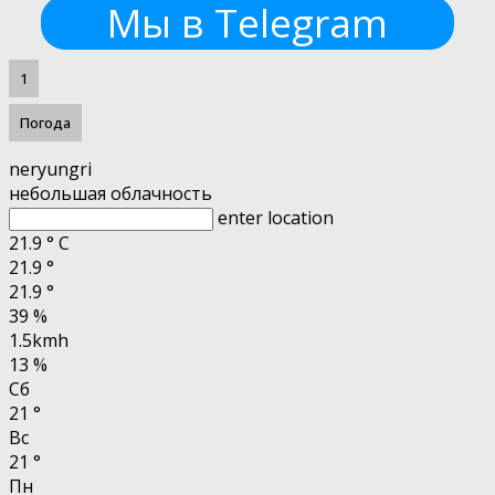
Мы в Telegram
1
Погода
neryungri
небольшая облачность
enter location
21.9
°
C
21.9
°
21.9
°
39 %
1.5kmh
13 %
Сб
21
°
Вс
21
°
Пн