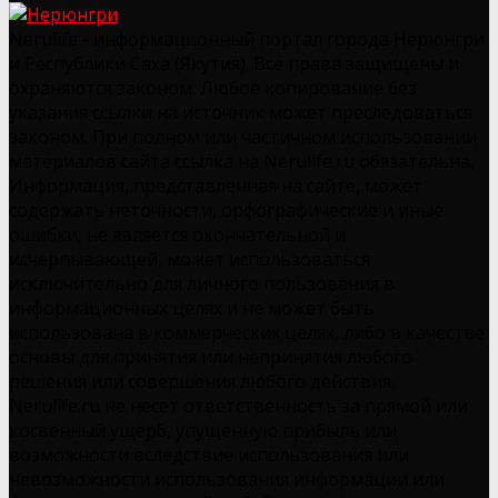
Nerulife - информационный портал города Нерюнгри
и Республики Саха (Якутия). Все права защищены и
охраняются законом. Любое копирование без
указания ссылки на источник может преследоваться
законом. При полном или частичном использовании
материалов сайта ссылка на Nerulife.ru обязательна.
Информация, представленная на сайте, может
содержать неточности, орфографические и иные
ошибки, не является окончательной и
исчерпывающей, может использоваться
исключительно для личного пользования в
информационных целях и не может быть
использована в коммерческих целях, либо в качестве
основы для принятия или непринятия любого
решения или совершения любого действия.
Nerulife.ru не несет ответственность за прямой или
косвенный ущерб, упущенную прибыль или
возможности вследствие использования или
невозможности использования информации или