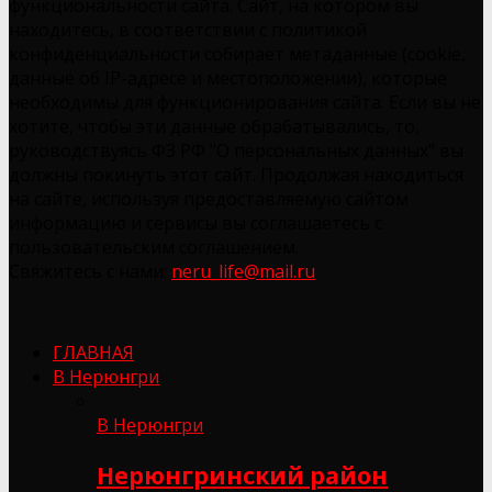
функциональности сайта. Сайт, на котором вы
находитесь, в соответствии с политикой
конфиденциальности собирает метаданные (cookie,
данные об IP-адресе и местоположении), которые
необходимы для функционирования сайта. Если вы не
хотите, чтобы эти данные обрабатывались, то,
руководствуясь ФЗ РФ "О персональных данных" вы
должны покинуть этот сайт. Продолжая находиться
на сайте, используя предоставляемую сайтом
информацию и сервисы вы соглашаетесь с
пользовательским соглашением.
Свяжитесь с нами:
neru_life@mail.ru
ГЛАВНАЯ
В Нерюнгри
В Нерюнгри
Нерюнгринский район