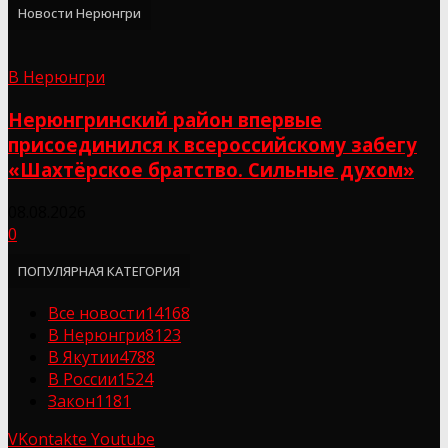
Новости Нерюнгри
В Нерюнгри
Нерюнгринский район впервые
присоединился к всероссийскому забегу
«Шахтёрское братство. Сильные духом»
08.08.2026
0
ПОПУЛЯРНАЯ КАТЕГОРИЯ
Все новости
14168
В Нерюнгри
8123
В Якутии
4788
В России
1524
Закон
1181
VKontakte
Youtube