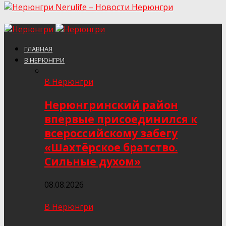
Nerulife – Новости Нерюнгри
ГЛАВНАЯ
В НЕРЮНГРИ
В Нерюнгри
Нерюнгринский район
впервые присоединился к
всероссийскому забегу
«Шахтёрское братство.
Сильные духом»
08.08.2026
В Нерюнгри