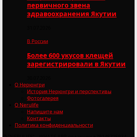
первичного звена
здравоохранения Якутии
31.07.2026
В России
Более 600 укусов клещей
зарегистрировали в Якутии
30.07.2026
О Нерюнгри
История Нерюнгри и перспективы
Фотогалерея
О Nerulife
Напишите нам
Контакты
Политика конфиденциальности
© "NERULIFE" - WHATS APP редакции +79248725934