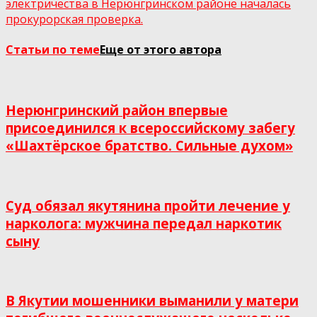
электричества в Нерюнгринском районе началась
прокурорская проверка.
Статьи по теме
Еще от этого автора
Нерюнгринский район впервые
присоединился к всероссийскому забегу
«Шахтёрское братство. Сильные духом»
Суд обязал якутянина пройти лечение у
нарколога: мужчина передал наркотик
сыну
В Якутии мошенники выманили у матери