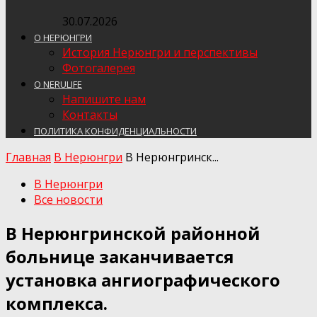
30.07.2026
О НЕРЮНГРИ
История Нерюнгри и перспективы
Фотогалерея
О NERULIFE
Напишите нам
Контакты
ПОЛИТИКА КОНФИДЕНЦИАЛЬНОСТИ
Главная
В Нерюнгри
В Нерюнгринск...
В Нерюнгри
Все новости
В Нерюнгринской районной
больнице заканчивается
установка ангиографического
комплекса.