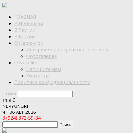
ГЛАВНАЯ
В Нерюнгри
В Якутии
В России
О Нерюнгри
История Нерюнгри и перспективы
Фотогалерея
О Nerulife
Напишите нам
Контакты
Политика конфиденциальности
Поиск
C
11.9
NERYUNGRI
ЧТ 06 АВГ 2026
8 (924) 872-59-34