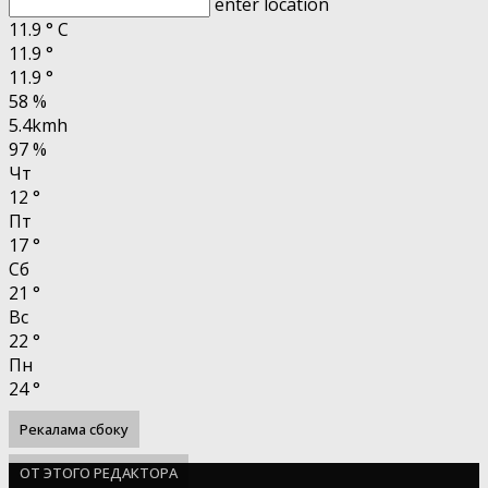
enter location
11.9
°
C
11.9
°
11.9
°
58 %
5.4kmh
97 %
Чт
12
°
Пт
17
°
Сб
21
°
Вс
22
°
Пн
24
°
Рекалама сбоку
ОТ ЭТОГО РЕДАКТОРА