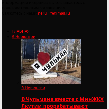
информацию и сервисы вы соглашаетесь с
пользовательским соглашением.
Свяжитесь с нами:
neru_life@mail.ru
ГЛАВНАЯ
В Нерюнгри
В Нерюнгри
В Чульмане вместе с МинЖКХ
Якутии прорабатывают