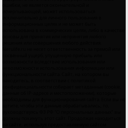
ошибки, не является окончательной и
исчерпывающей, может использоваться
исключительно для личного пользования в
информационных целях и не может быть
использована в коммерческих целях, либо в качестве
основы для принятия или непринятия любого
решения или совершения любого действия.
Nerulife.ru не несет ответственность за прямой или
косвенный ущерб, упущенную прибыль или
возможности вследствие использования или
невозможности использования информации или
функциональности сайта. Сайт, на котором вы
находитесь, в соответствии с политикой
конфиденциальности собирает метаданные (cookie,
данные об IP-адресе и местоположении), которые
необходимы для функционирования сайта. Если вы не
хотите, чтобы эти данные обрабатывались, то,
руководствуясь ФЗ РФ "О персональных данных" вы
должны покинуть этот сайт. Продолжая находиться
на сайте, используя предоставляемую сайтом