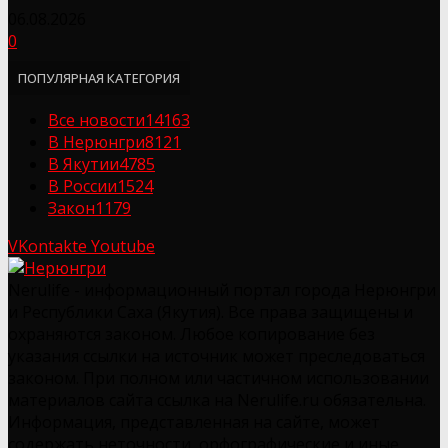
06.08.2026
0
ПОПУЛЯРНАЯ КАТЕГОРИЯ
Все новости
14163
В Нерюнгри
8121
В Якутии
4785
В России
1524
Закон
1179
VKontakte
Youtube
Nerulife - информационный портал города Нерюнгри
и Республики Саха (Якутия). Все права защищены и
охраняются законом. Любое копирование без
указания ссылки на источник может преследоваться
законом. При полном или частичном использовании
материалов сайта ссылка на Nerulife.ru обязательна.
Информация, представленная на сайте, может
содержать неточности, орфографические и иные