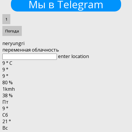
Мы в Telegram
1
Погода
neryungri
переменная облачность
enter location
9
°
C
9
°
9
°
80 %
1kmh
38 %
Пт
9
°
Сб
21
°
Вс