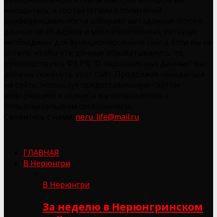
находитесь, в соответствии с политикой
конфиденциальности собирает метаданные (cookie,
данные об IP-адресе и местоположении), которые
необходимы для функционирования сайта. Если вы не
хотите, чтобы эти данные обрабатывались, то,
руководствуясь ФЗ РФ "О персональных данных" вы
должны покинуть этот сайт. Продолжая находиться
на сайте, используя предоставляемую сайтом
информацию и сервисы вы соглашаетесь с
пользовательским соглашением.
Свяжитесь с нами:
neru_life@mail.ru
ГЛАВНАЯ
В Нерюнгри
В Нерюнгри
За неделю в Нерюнгринском