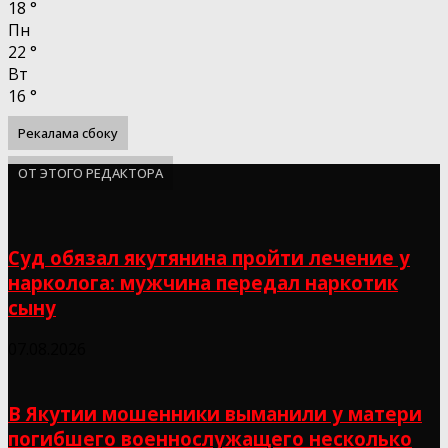
18
°
Пн
22
°
Вт
16
°
Рекалама сбоку
ОТ ЭТОГО РЕДАКТОРА
Суд обязал якутянина пройти лечение у
нарколога: мужчина передал наркотик
сыну
07.08.2026
В Якутии мошенники выманили у матери
погибшего военнослужащего несколько