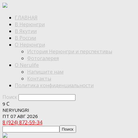
ГЛАВНАЯ
В Нерюнгри
В Якутии
В России
О Нерюнгри
История Нерюнгри и перспективы
Фотогалерея
О Nerulife
Напишите нам
Контакты
Политика конфиденциальности
Поиск
C
9
NERYUNGRI
ПТ 07 АВГ 2026
8 (924) 872-59-34