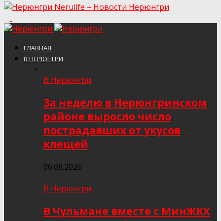
Nerulife – Новости Нерюнгри
ГЛАВНАЯ
В НЕРЮНГРИ
В Нерюнгри
За неделю в Нерюнгринском
районе выросло число
пострадавших от укусов
клещей
06.08.2026
В Нерюнгри
В Чульмане вместе с МинЖКХ