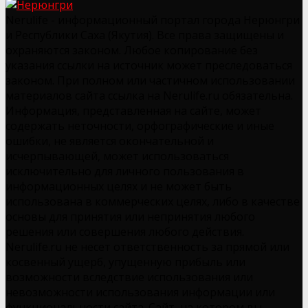
Nerulife - информационный портал города Нерюнгри
и Республики Саха (Якутия). Все права защищены и
охраняются законом. Любое копирование без
указания ссылки на источник может преследоваться
законом. При полном или частичном использовании
материалов сайта ссылка на Nerulife.ru обязательна.
Информация, представленная на сайте, может
содержать неточности, орфографические и иные
ошибки, не является окончательной и
исчерпывающей, может использоваться
исключительно для личного пользования в
информационных целях и не может быть
использована в коммерческих целях, либо в качестве
основы для принятия или непринятия любого
решения или совершения любого действия.
Nerulife.ru не несет ответственность за прямой или
косвенный ущерб, упущенную прибыль или
возможности вследствие использования или
невозможности использования информации или
функциональности сайта. Сайт, на котором вы