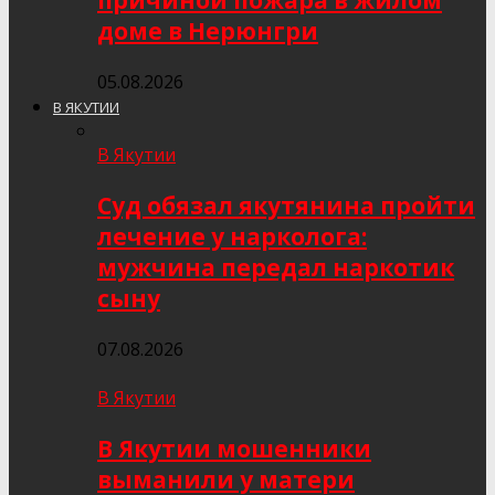
причиной пожара в жилом
доме в Нерюнгри
05.08.2026
В ЯКУТИИ
В Якутии
Суд обязал якутянина пройти
лечение у нарколога:
мужчина передал наркотик
сыну
07.08.2026
В Якутии
В Якутии мошенники
выманили у матери