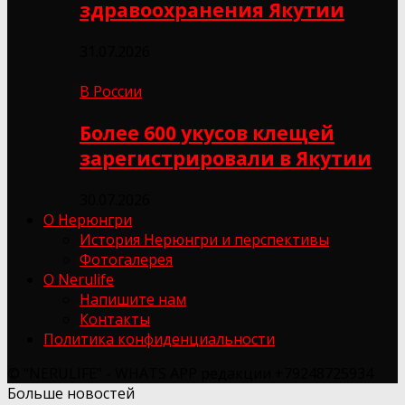
здравоохранения Якутии
31.07.2026
В России
Более 600 укусов клещей
зарегистрировали в Якутии
30.07.2026
О Нерюнгри
История Нерюнгри и перспективы
Фотогалерея
О Nerulife
Напишите нам
Контакты
Политика конфиденциальности
© "NERULIFE" - WHATS APP редакции +79248725934
Больше новостей