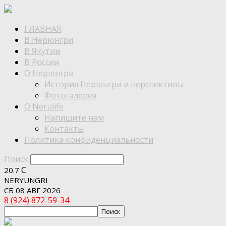
ГЛАВНАЯ
В Нерюнгри
В Якутии
В России
О Нерюнгри
История Нерюнгри и перспективы
Фотогалерея
О Nerulife
Напишите нам
Контакты
Политика конфиденциальности
Поиск
C
20.7
NERYUNGRI
СБ 08 АВГ 2026
8 (924) 872-59-34