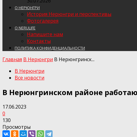
30.07.2026
О НЕРЮНГРИ
История Нерюнгри и перспективы
Фотогалерея
О NERULIFE
Напишите нам
Контакты
ПОЛИТИКА КОНФИДЕНЦИАЛЬНОСТИ
Главная
В Нерюнгри
В Нерюнгринск...
В Нерюнгри
Все новости
В Нерюнгринском районе работа
17.06.2023
0
130
Просмотры