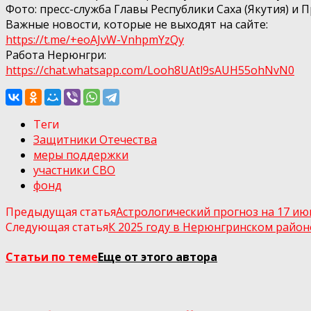
Фото: пресс-служба Главы Республики Саха (Якутия) и 
Важные новости, которые не выходят на сайте:
https://t.me/+eoAJvW-VnhpmYzQy
Работа Нерюнгри:
https://chat.whatsapp.com/Looh8UAtl9sAUH55ohNvN0
Теги
Защитники Отечества
меры поддержки
участники СВО
фонд
Предыдущая статья
Астрологический прогноз на 17 ию
Следующая статья
К 2025 году в Нерюнгринском район
Статьи по теме
Еще от этого автора