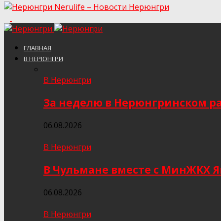
Nerulife – Новости Нерюнгри
ГЛАВНАЯ
В НЕРЮНГРИ
В Нерюнгри
За неделю в Нерюнгринском ра
06.08.2026
В Нерюнгри
В Чульмане вместе с МинЖКХ 
06.08.2026
В Нерюнгри