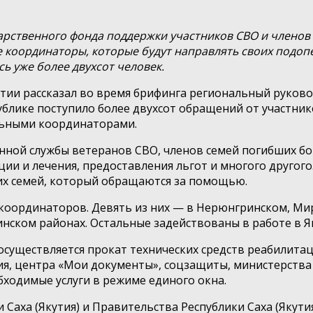
арственного фонда поддержки участников СВО и членов 
координаторы, которые будут направлять своих подопе
ь уже более двухсот человек.
тии рассказал во время брифинга региональный руковод
блике поступило более двухсот обращений от участнико
ьными координаторами.
ной службы ветеранов СВО, членов семей погибших бой
ии и лечения, предоставления льгот и многого другого
их семей, который обращаются за помощью.
координаторов. Девять из них — в Нерюнгринском, Ми
нском районах. Остальные задействованы в работе в Як
существляется прокат технических средств реабилитаци
я, центра «Мои документы», соцзащиты, министерства 
ходимые услуги в режиме единого окна.
 Саха (Якутия) и Правительства Республики Саха (Якути