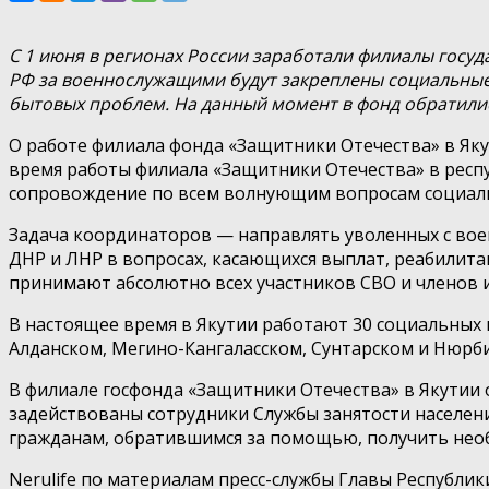
С 1 июня в регионах России заработали филиалы госуд
РФ за военнослужащими будут закреплены социальные 
бытовых проблем. На данный момент в фонд обратилис
О работе филиала фонда «Защитники Отечества» в Яку
время работы филиала «Защитники Отечества» в респу
сопровождение по всем волнующим вопросам социал
Задача координаторов — направлять уволенных с воен
ДНР и ЛНР в вопросах, касающихся выплат, реабилитац
принимают абсолютно всех участников СВО и членов 
В настоящее время в Якутии работают 30 социальных 
Алданском, Мегино-Кангаласском, Сунтарском и Нюрби
В филиале госфонда «Защитники Отечества» в Якутии о
задействованы сотрудники Службы занятости населени
гражданам, обратившимся за помощью, получить необ
Nerulife по материалам пресс-службы Главы Республики