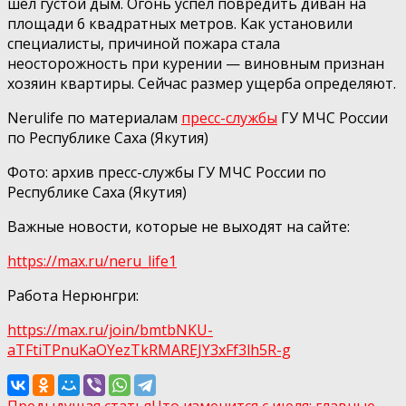
шёл густой дым. Огонь успел повредить диван на
площади 6 квадратных метров. Как установили
специалисты, причиной пожара стала
неосторожность при курении — виновным признан
хозяин квартиры. Сейчас размер ущерба определяют.
Nerulife по материалам
пресс-службы
ГУ МЧС России
по Республике Саха (Якутия)
Фото: архив пресс-службы ГУ МЧС России по
Республике Саха (Якутия)
Важные новости, которые не выходят на сайте:
https://max.ru/neru_life1
Работа Нерюнгри:
https://max.ru/join/bmtbNKU-
aTFtiTPnuKaOYezTkRMAREJY3xFf3lh5R-g
Предыдущая статья
Что изменится с июля: главные