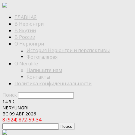
ГЛАВНАЯ
В Нерюнгри
В Якутии
В России
О Нерюнгри
История Нерюнгри и перспективы
Фотогалерея
О Nerulife
Напишите нам
Контакты
Политика конфиденциальности
Поиск
C
14.3
NERYUNGRI
ВС 09 АВГ 2026
8 (924) 872-59-34