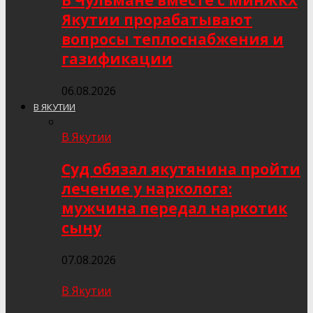
В Чульмане вместе с МинЖКХ
Якутии прорабатывают
вопросы теплоснабжения и
газификации
06.08.2026
В ЯКУТИИ
В Якутии
Суд обязал якутянина пройти
лечение у нарколога:
мужчина передал наркотик
сыну
07.08.2026
В Якутии