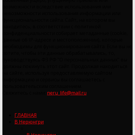
возможности вследствие использования или
невозможности использования информации или
функциональности сайта. Сайт, на котором вы
находитесь, в соответствии с политикой
конфиденциальности собирает метаданные (cookie,
данные об IP-адресе и местоположении), которые
необходимы для функционирования сайта. Если вы не
хотите, чтобы эти данные обрабатывались, то,
руководствуясь ФЗ РФ "О персональных данных" вы
должны покинуть этот сайт. Продолжая находиться
на сайте, используя предоставляемую сайтом
информацию и сервисы вы соглашаетесь с
пользовательским соглашением.
Свяжитесь с нами:
neru_life@mail.ru
ГЛАВНАЯ
В Нерюнгри
В Нерюнгри