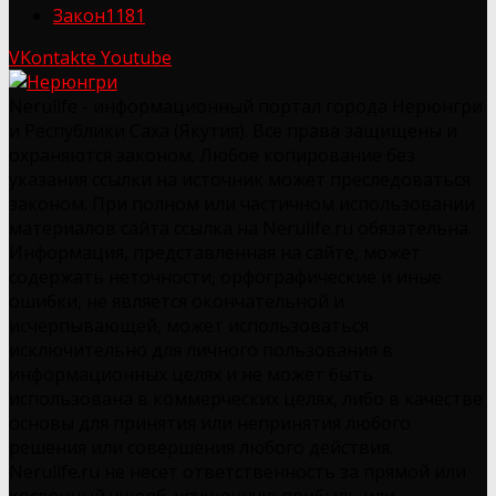
Закон
1181
VKontakte
Youtube
Nerulife - информационный портал города Нерюнгри
и Республики Саха (Якутия). Все права защищены и
охраняются законом. Любое копирование без
указания ссылки на источник может преследоваться
законом. При полном или частичном использовании
материалов сайта ссылка на Nerulife.ru обязательна.
Информация, представленная на сайте, может
содержать неточности, орфографические и иные
ошибки, не является окончательной и
исчерпывающей, может использоваться
исключительно для личного пользования в
информационных целях и не может быть
использована в коммерческих целях, либо в качестве
основы для принятия или непринятия любого
решения или совершения любого действия.
Nerulife.ru не несет ответственность за прямой или
косвенный ущерб, упущенную прибыль или