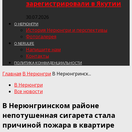
зарегистрировали в Якутии
30.07.2026
О НЕРЮНГРИ
История Нерюнгри и перспективы
Фотогалерея
О NERULIFE
Напишите нам
Контакты
ПОЛИТИКА КОНФИДЕНЦИАЛЬНОСТИ
Главная
В Нерюнгри
В Нерюнгринск...
В Нерюнгри
Все новости
В Нерюнгринском районе
непотушенная сигарета стала
причиной пожара в квартире