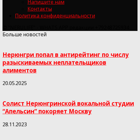
Напишите нам
Контакты
Политика конфиденциальности
© "NERULIFE" - WHATS APP редакции +79248725934
Больше новостей
Нерюнгри попал в антирейтинг по числу
разыскиваемых неплательщиков
алиментов
20.05.2025
Солист Нерюнгринской вокальной студии
“Апельсин” покоряет Москву
28.11.2023