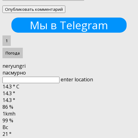
Мы в Telegram
1
Погода
neryungri
пасмурно
enter location
14.3
°
C
14.3
°
14.3
°
86 %
1kmh
99 %
Вс
21
°