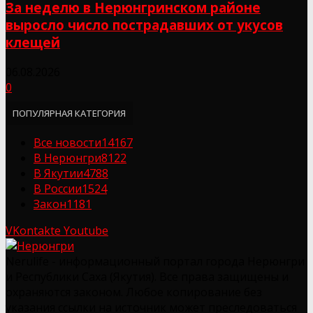
За неделю в Нерюнгринском районе
выросло число пострадавших от укусов
клещей
06.08.2026
0
ПОПУЛЯРНАЯ КАТЕГОРИЯ
Все новости
14167
В Нерюнгри
8122
В Якутии
4788
В России
1524
Закон
1181
VKontakte
Youtube
Nerulife - информационный портал города Нерюнгри
и Республики Саха (Якутия). Все права защищены и
охраняются законом. Любое копирование без
указания ссылки на источник может преследоваться