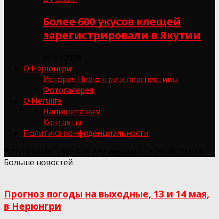
Более 600 укусов клещей
зарегистрировали в Якутии
30.07.2026
О Нерюнгри
История Нерюнгри и перспективы
Фотогалерея
О Nerulife
Напишите нам
Контакты
Политика конфиденциальности
© "NERULIFE" - WHATS APP редакции +79248725934
Больше новостей
Прогноз погоды на выходные, 13 и 14 мая,
в Нерюнгри