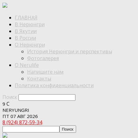
ГЛАВНАЯ
В Нерюнгри
В Якутии
В России
О Нерюнгри
История Нерюнгри и перспективы
Фотогалерея
О Nerulife
Напишите нам
Контакты
Политика конфиденциальности
Поиск
C
9
NERYUNGRI
ПТ 07 АВГ 2026
8 (924) 872-59-34