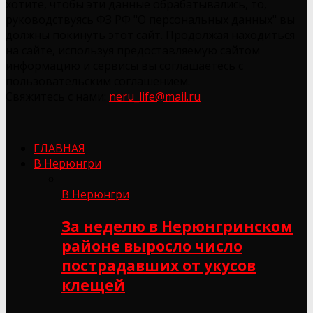
хотите, чтобы эти данные обрабатывались, то,
руководствуясь ФЗ РФ "О персональных данных" вы
должны покинуть этот сайт. Продолжая находиться
на сайте, используя предоставляемую сайтом
информацию и сервисы вы соглашаетесь с
пользовательским соглашением.
Свяжитесь с нами:
neru_life@mail.ru
ГЛАВНАЯ
В Нерюнгри
В Нерюнгри
За неделю в Нерюнгринском
районе выросло число
пострадавших от укусов
клещей