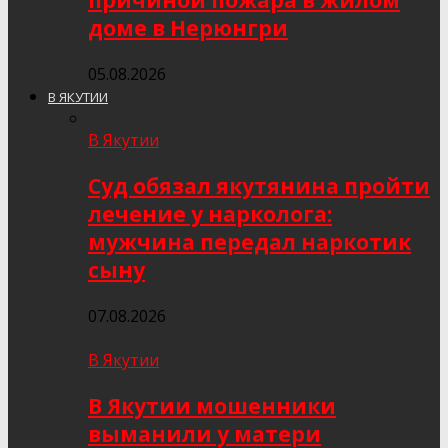
причиной пожара в жилом
доме в Нерюнгри
05.08.2026
В ЯКУТИИ
В Якутии
Суд обязал якутянина пройти
лечение у нарколога:
мужчина передал наркотик
сыну
07.08.2026
В Якутии
В Якутии мошенники
выманили у матери