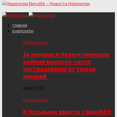
Nerulife – Новости Нерюнгри
ГЛАВНАЯ
В НЕРЮНГРИ
В Нерюнгри
За неделю в Нерюнгринском
районе выросло число
пострадавших от укусов
клещей
06.08.2026
В Нерюнгри
В Чульмане вместе с МинЖКХ