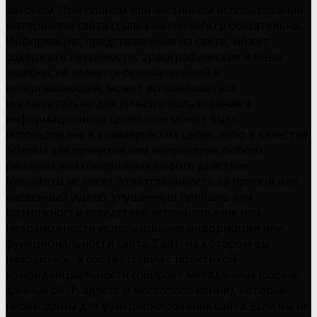
законом. При полном или частичном использовании
материалов сайта ссылка на Nerulife.ru обязательна.
Информация, представленная на сайте, может
содержать неточности, орфографические и иные
ошибки, не является окончательной и
исчерпывающей, может использоваться
исключительно для личного пользования в
информационных целях и не может быть
использована в коммерческих целях, либо в качестве
основы для принятия или непринятия любого
решения или совершения любого действия.
Nerulife.ru не несет ответственность за прямой или
косвенный ущерб, упущенную прибыль или
возможности вследствие использования или
невозможности использования информации или
функциональности сайта. Сайт, на котором вы
находитесь, в соответствии с политикой
конфиденциальности собирает метаданные (cookie,
данные об IP-адресе и местоположении), которые
необходимы для функционирования сайта. Если вы не