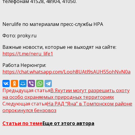
телефонам 41528, 48904, 41050.
Nerulife по материалам пресс-службы НРА
Фото: proky.ru
Важные новости, которые не выходят на сайте:
https://t.me/neru_life1
Работа Нерюнгри:
https://chat.whatsapp.com/Looh8UAtl9sAUH55ohNvN0а
Предыдущая статья
В Якутии могут разрешить охоту
на особо охраняемых природных территориях
Следующая статья
На РАД “Яна” в Томпонском районе
опрокинулся бензовоз
Статьи по теме
Еще от этого автора