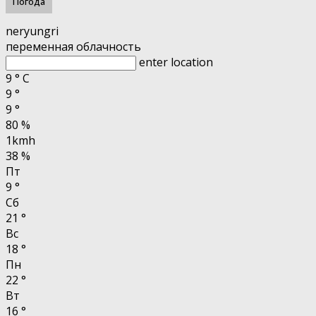
Погода
neryungri
переменная облачность
enter location
9
°
C
9
°
9
°
80 %
1kmh
38 %
Пт
9
°
Сб
21
°
Вс
18
°
Пн
22
°
Вт
16
°