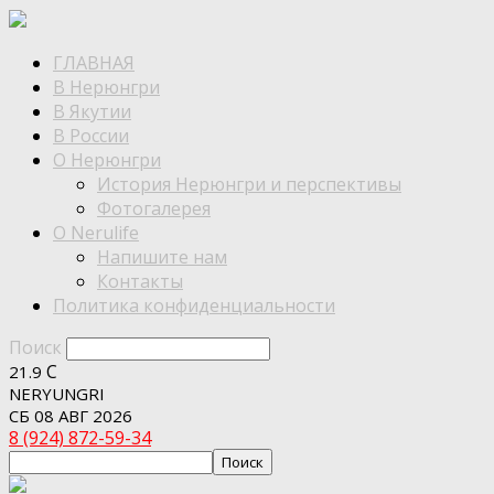
ГЛАВНАЯ
В Нерюнгри
В Якутии
В России
О Нерюнгри
История Нерюнгри и перспективы
Фотогалерея
О Nerulife
Напишите нам
Контакты
Политика конфиденциальности
Поиск
C
21.9
NERYUNGRI
СБ 08 АВГ 2026
8 (924) 872-59-34