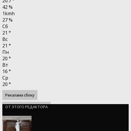
20.7
°
42 %
1kmh
27 %
Сб
21
°
Вс
21
°
Пн
20
°
Вт
16
°
Ср
20
°
Рекалама сбоку
ОТ ЭТОГО РЕДАКТОРА