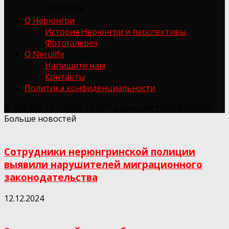
30.07.2026
О Нерюнгри
История Нерюнгри и перспективы
Фотогалерея
О Nerulife
Напишите нам
Контакты
Политика конфиденциальности
© "NERULIFE" - WHATS APP редакции +79248725934
Больше новостей
Сотрудники нерюнгринской полиции
выявили нарушителей миграционного
законодательства
12.12.2024