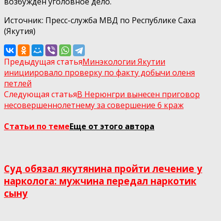
возбуждён уголовное дело.
Источник: Пресс-служба МВД по Республике Саха
(Якутия)
Предыдущая статья
Минэкологии Якутии
инициировало проверку по факту добычи оленя
петлей
Следующая статья
В Нерюнгри вынесен приговор
несовершеннолетнему за совершение 6 краж
Статьи по теме
Еще от этого автора
Суд обязал якутянина пройти лечение у
нарколога: мужчина передал наркотик
сыну