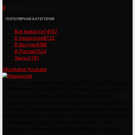
06.08.2026
0
ПОПУЛЯРНАЯ КАТЕГОРИЯ
Все новости
14167
В Нерюнгри
8122
В Якутии
4788
В России
1524
Закон
1181
VKontakte
Youtube
Nerulife - информационный портал города Нерюнгри
и Республики Саха (Якутия). Все права защищены и
охраняются законом. Любое копирование без
указания ссылки на источник может преследоваться
законом. При полном или частичном использовании
материалов сайта ссылка на Nerulife.ru обязательна.
Информация, представленная на сайте, может
содержать неточности, орфографические и иные