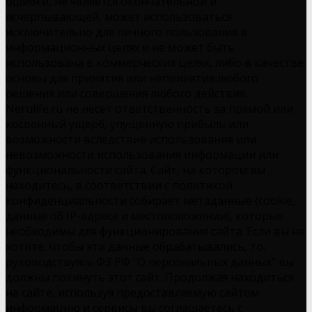
ошибки, не является окончательной и
исчерпывающей, может использоваться
исключительно для личного пользования в
информационных целях и не может быть
использована в коммерческих целях, либо в качестве
основы для принятия или непринятия любого
решения или совершения любого действия.
Nerulife.ru не несет ответственность за прямой или
косвенный ущерб, упущенную прибыль или
возможности вследствие использования или
невозможности использования информации или
функциональности сайта. Сайт, на котором вы
находитесь, в соответствии с политикой
конфиденциальности собирает метаданные (cookie,
данные об IP-адресе и местоположении), которые
необходимы для функционирования сайта. Если вы не
хотите, чтобы эти данные обрабатывались, то,
руководствуясь ФЗ РФ "О персональных данных" вы
должны покинуть этот сайт. Продолжая находиться
на сайте, используя предоставляемую сайтом
информацию и сервисы вы соглашаетесь с