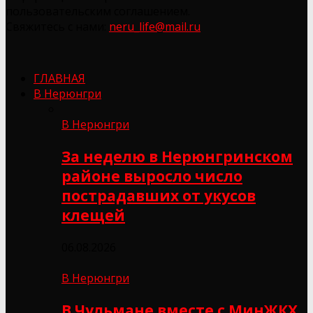
пользовательским соглашением.
Свяжитесь с нами:
neru_life@mail.ru
ГЛАВНАЯ
В Нерюнгри
В Нерюнгри
За неделю в Нерюнгринском
районе выросло число
пострадавших от укусов
клещей
06.08.2026
В Нерюнгри
В Чульмане вместе с МинЖКХ