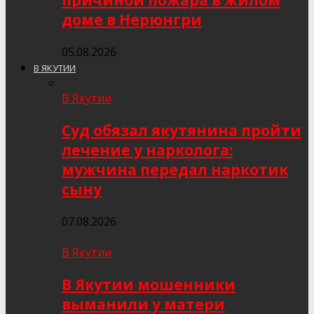
причиной пожара в жилом
доме в Нерюнгри
05.08.2026
В ЯКУТИИ
В Якутии
Суд обязал якутянина пройти
лечение у нарколога:
мужчина передал наркотик
сыну
07.08.2026
В Якутии
В Якутии мошенники
выманили у матери