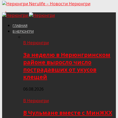
Nerulife – Новости Нерюнгри
ГЛАВНАЯ
В НЕРЮНГРИ
В Нерюнгри
За неделю в Нерюнгринском
районе выросло число
пострадавших от укусов
клещей
06.08.2026
В Нерюнгри
В Чульмане вместе с МинЖКХ