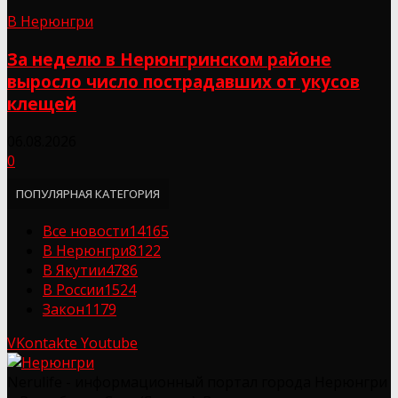
В Нерюнгри
За неделю в Нерюнгринском районе
выросло число пострадавших от укусов
клещей
06.08.2026
0
ПОПУЛЯРНАЯ КАТЕГОРИЯ
Все новости
14165
В Нерюнгри
8122
В Якутии
4786
В России
1524
Закон
1179
VKontakte
Youtube
Nerulife - информационный портал города Нерюнгри