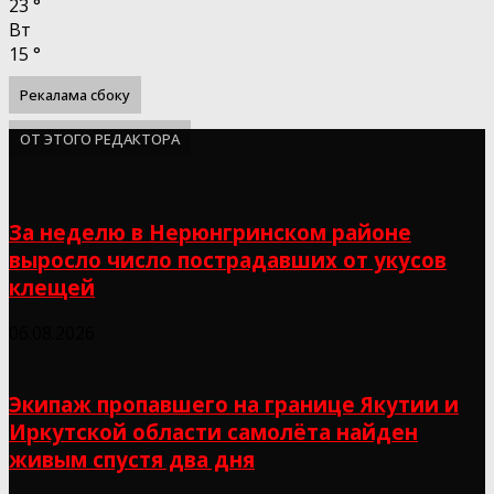
23
°
Вт
15
°
Рекалама сбоку
ОТ ЭТОГО РЕДАКТОРА
За неделю в Нерюнгринском районе
выросло число пострадавших от укусов
клещей
06.08.2026
Экипаж пропавшего на границе Якутии и
Иркутской области самолёта найден
живым спустя два дня