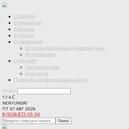
ГЛАВНАЯ
В Нерюнгри
В Якутии
В России
О Нерюнгри
История Нерюнгри и перспективы
Фотогалерея
О Nerulife
Напишите нам
Контакты
Политика конфиденциальности
Поиск
C
17.4
NERYUNGRI
ПТ 07 АВГ 2026
8 (924) 872-59-34