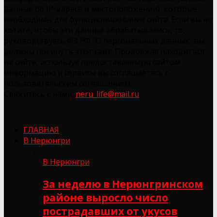
данные об IP-адресе и местоположении), которые
необходимы для функционирования сайта. Если вы не
хотите, чтобы эти данные обрабатывались, то,
руководствуясь ФЗ РФ "О персональных данных" вы
должны покинуть этот сайт. Продолжая находиться
на сайте, используя предоставляемую сайтом
информацию и сервисы вы соглашаетесь с
пользовательским соглашением.
Свяжитесь с нами:
neru_life@mail.ru
ГЛАВНАЯ
В Нерюнгри
В Нерюнгри
За неделю в Нерюнгринском
районе выросло число
пострадавших от укусов