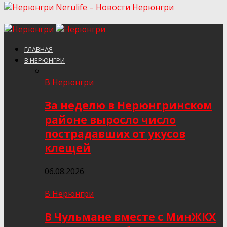
Nerulife – Новости Нерюнгри
ГЛАВНАЯ
В НЕРЮНГРИ
В Нерюнгри
За неделю в Нерюнгринском
районе выросло число
пострадавших от укусов
клещей
06.08.2026
В Нерюнгри
В Чульмане вместе с МинЖКХ