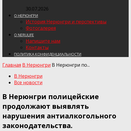
30.07.2026
О НЕРЮНГРИ
История Нерюнгри и перспективы
Фотогалерея
О NERULIFE
Напишите нам
Контакты
ПОЛИТИКА КОНФИДЕНЦИАЛЬНОСТИ
Главная
В Нерюнгри
В Нерюнгри по...
В Нерюнгри
Все новости
В Нерюнгри полицейские
продолжают выявлять
нарушения антиалкогольного
законодательства.