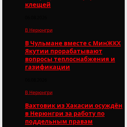
клещей
06.08.2026
В Нерюнгри
В Чульмане вместе с МинЖКХ
Якутии прорабатывают
вопросы теплоснабжения и
газификации
06.08.2026
В Нерюнгри
Вахтовик из Хакасии осуждён
в Нерюнгри за работу по
поддельным правам