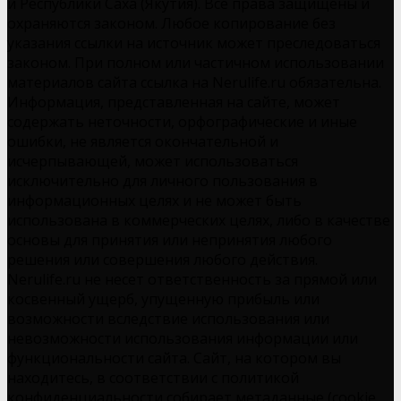
и Республики Саха (Якутия). Все права защищены и
охраняются законом. Любое копирование без
указания ссылки на источник может преследоваться
законом. При полном или частичном использовании
материалов сайта ссылка на Nerulife.ru обязательна.
Информация, представленная на сайте, может
содержать неточности, орфографические и иные
ошибки, не является окончательной и
исчерпывающей, может использоваться
исключительно для личного пользования в
информационных целях и не может быть
использована в коммерческих целях, либо в качестве
основы для принятия или непринятия любого
решения или совершения любого действия.
Nerulife.ru не несет ответственность за прямой или
косвенный ущерб, упущенную прибыль или
возможности вследствие использования или
невозможности использования информации или
функциональности сайта. Сайт, на котором вы
находитесь, в соответствии с политикой
конфиденциальности собирает метаданные (cookie,