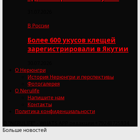
31.07.2026
В России
Более 600 укусов клещей
зарегистрировали в Якутии
30.07.2026
О Нерюнгри
История Нерюнгри и перспективы
Фотогалерея
О Nerulife
Напишите нам
Контакты
Политика конфиденциальности
© "NERULIFE" - WHATS APP редакции +79248725934
Больше новостей