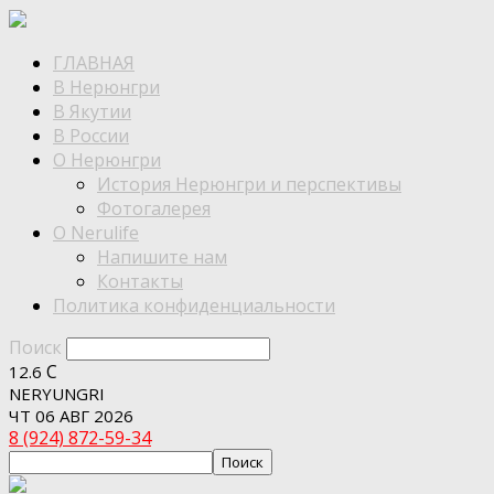
ГЛАВНАЯ
В Нерюнгри
В Якутии
В России
О Нерюнгри
История Нерюнгри и перспективы
Фотогалерея
О Nerulife
Напишите нам
Контакты
Политика конфиденциальности
Поиск
C
12.6
NERYUNGRI
ЧТ 06 АВГ 2026
8 (924) 872-59-34