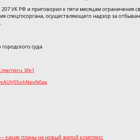
т. 207 УК РФ и приговорил к пяти месяцам ограничения
сия спецгосоргана, осуществляющего надзор за отбыва
.
 городского суда
/t.me/neru_life1
tl9sAUH55ohNеvN0ах
— какие планы на новый жилой комплекс