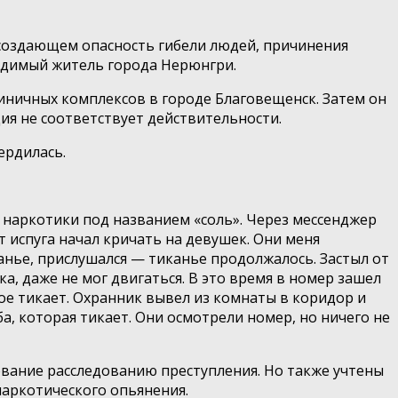
 создающем опасность гибели людей, причинения
удимый житель города Нерюнгри.
иничных комплексов в городе Благовещенск. Затем он
ия не соответствует действительности.
ердилась.
ь наркотики под названием «соль». Через мессенджер
т испуга начал кричать на девушек. Они меня
канье, прислушался — тиканье продолжалось. Застыл от
ка, даже не мог двигаться. В это время в номер зашел
орое тикает. Охранник вывел из комнаты в коридор и
а, которая тикает. Они осмотрели номер, но ничего не
ование расследованию преступления. Но также учтены
аркотического опьянения.