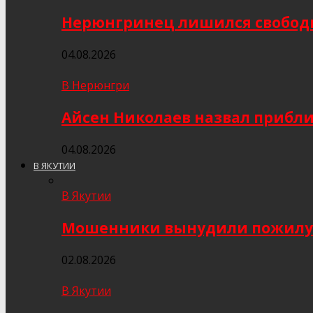
Нерюнгринец лишился свобод
04.08.2026
В Нерюнгри
Айсен Николаев назвал прибл
04.08.2026
В ЯКУТИИ
В Якутии
Мошенники вынудили пожилую я
02.08.2026
В Якутии