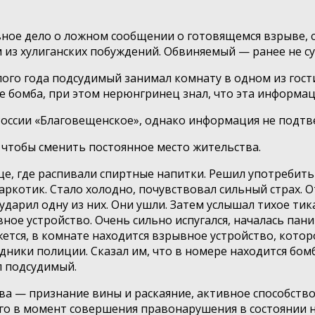
вное дело о ложном сообщении о готовящемся взрыве,
из хулиганских побуждений. Обвиняемый — ранее не с
лого года подсудимый занимал комнату в одном из гост
е бомба, при этом нерюнгринец знал, что эта информац
оссии «Благовещенское», однако информация не подтв
, чтобы сменить постоянное место жительства.
ице, где распивали спиртные напитки. Решил употребит
наркотик. Стало холодно, почувствовал сильный страх. О
 ударил одну из них. Они ушли. Затем услышал тихое ти
вное устройство. Очень сильно испугался, началась пани
кажется, в комнате находится взрывное устройство, кот
дники полиции. Сказал им, что в номере находится бомб
л подсудимый.
тва — признание вины и раскаяние, активное способств
го в момент совершения правонарушения в состоянии н