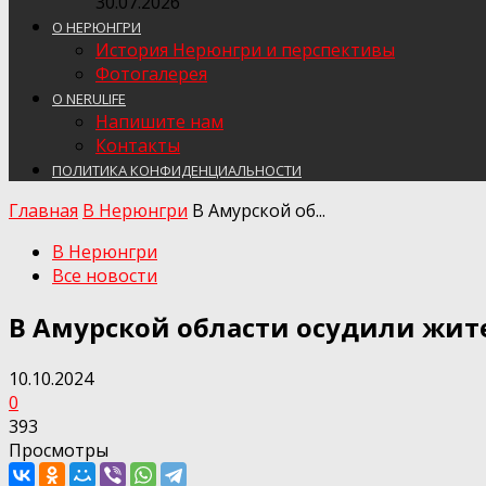
30.07.2026
О НЕРЮНГРИ
История Нерюнгри и перспективы
Фотогалерея
О NERULIFE
Напишите нам
Контакты
ПОЛИТИКА КОНФИДЕНЦИАЛЬНОСТИ
Главная
В Нерюнгри
В Амурской об...
В Нерюнгри
Все новости
В Амурской области осудили жит
10.10.2024
0
393
Просмотры