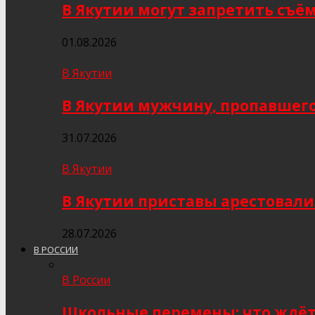
В Якутии могут запретить съё
01.08.2026
В Якутии
В Якутии мужчину, пропавшего
31.07.2026
В Якутии
В Якутии приставы арестовал
28.07.2026
В РОССИИ
В России
Школьные перемены: что ждёт 