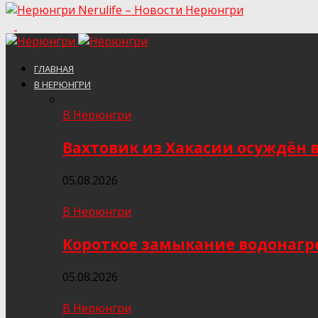
Nerulife – Новости Нерюнгри
ГЛАВНАЯ
В НЕРЮНГРИ
В Нерюнгри
Вахтовик из Хакасии осуждён 
05.08.2026
В Нерюнгри
Короткое замыкание водонагр
05.08.2026
В Нерюнгри