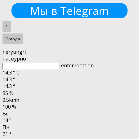
Мы в Telegram
1
Погода
neryungri
пасмурно
enter location
14.3
°
C
14.3
°
14.3
°
95 %
0.5kmh
100 %
Вс
14
°
Пн
21
°