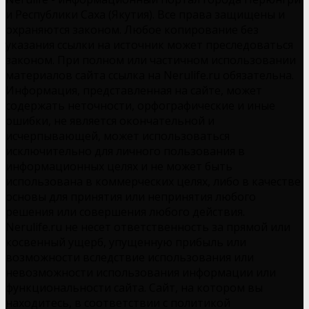
и Республики Саха (Якутия). Все права защищены и
охраняются законом. Любое копирование без
указания ссылки на источник может преследоваться
законом. При полном или частичном использовании
материалов сайта ссылка на Nerulife.ru обязательна.
Информация, представленная на сайте, может
содержать неточности, орфографические и иные
ошибки, не является окончательной и
исчерпывающей, может использоваться
исключительно для личного пользования в
информационных целях и не может быть
использована в коммерческих целях, либо в качестве
основы для принятия или непринятия любого
решения или совершения любого действия.
Nerulife.ru не несет ответственность за прямой или
косвенный ущерб, упущенную прибыль или
возможности вследствие использования или
невозможности использования информации или
функциональности сайта. Сайт, на котором вы
находитесь, в соответствии с политикой