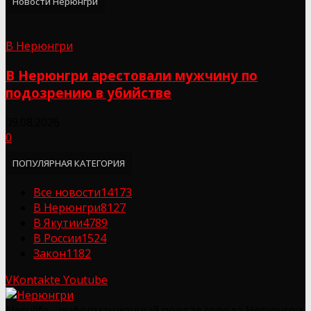
Новости Нерюнгри
В Нерюнгри
В Нерюнгри арестовали мужчину по
подозрению в убийстве
09.08.2026
0
ПОПУЛЯРНАЯ КАТЕГОРИЯ
Все новости
14173
В Нерюнгри
8127
В Якутии
4789
В России
1524
Закон
1182
VKontakte
Youtube
Nerulife - информационный портал города Нерюнгри