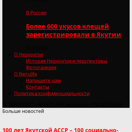
В России
Более 600 укусов клещей
зарегистрировали в Якутии
30.07.2026
О Нерюнгри
История Нерюнгри и перспективы
Фотогалерея
О Nerulife
Напишите нам
Контакты
Политика конфиденциальности
© "NERULIFE" - WHATS APP редакции +79248725934
Больше новостей
100 лет Якутской АССР – 100 социально-