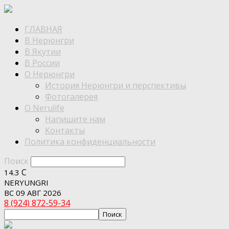
ГЛАВНАЯ
В Нерюнгри
В Якутии
В России
О Нерюнгри
История Нерюнгри и перспективы
Фотогалерея
О Nerulife
Напишите нам
Контакты
Политика конфиденциальности
Поиск
C
14.3
NERYUNGRI
ВС 09 АВГ 2026
8 (924) 872-59-34