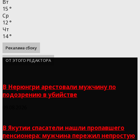
Вт
15
°
Ср
12
°
Чт
14
°
Рекалама сбоку
ОТ ЭТОГО РЕДАКТОРА
В Нерюнгри арестовали мужчину по
подозрению в убийстве
09.08.2026
В Якутии спасатели нашли пропавшего
пенсионера: мужчина пережил непростую