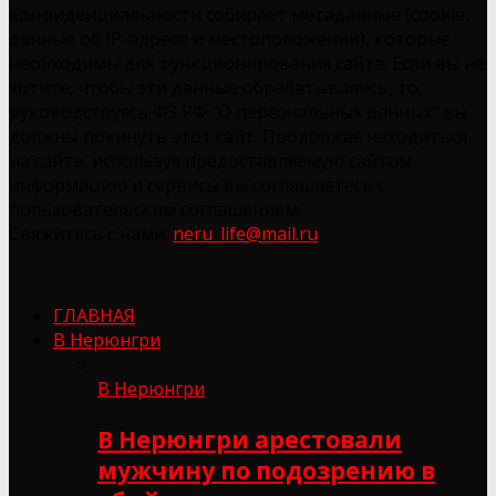
конфиденциальности собирает метаданные (cookie,
данные об IP-адресе и местоположении), которые
необходимы для функционирования сайта. Если вы не
хотите, чтобы эти данные обрабатывались, то,
руководствуясь ФЗ РФ "О персональных данных" вы
должны покинуть этот сайт. Продолжая находиться
на сайте, используя предоставляемую сайтом
информацию и сервисы вы соглашаетесь с
пользовательским соглашением.
Свяжитесь с нами:
neru_life@mail.ru
ГЛАВНАЯ
В Нерюнгри
В Нерюнгри
В Нерюнгри арестовали
мужчину по подозрению в