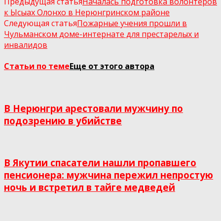
Предыдущая статья
Началась подготовка волонтёров
к Ысыах Олонхо в Нерюнгринском районе
Следующая статья
Пожарные учения прошли в
Чульманском доме-интернате для престарелых и
инвалидов
Статьи по теме
Еще от этого автора
В Нерюнгри арестовали мужчину по
подозрению в убийстве
В Якутии спасатели нашли пропавшего
пенсионера: мужчина пережил непростую
ночь и встретил в тайге медведей