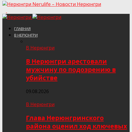
Nerulife – Новости Нерюнгри
ГЛАВНАЯ
В НЕРЮНГРИ
В Нерюнгри
В Нерюнгри арестовали
мужчину по подозрению в
убийстве
09.08.2026
В Нерюнгри
Глава Нерюнгринского
района оценил ход ключевых