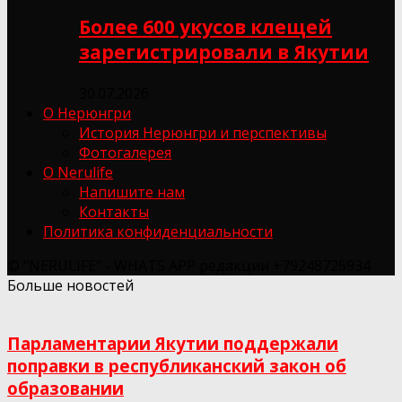
Более 600 укусов клещей
зарегистрировали в Якутии
30.07.2026
О Нерюнгри
История Нерюнгри и перспективы
Фотогалерея
О Nerulife
Напишите нам
Контакты
Политика конфиденциальности
© "NERULIFE" - WHATS APP редакции +79248725934
Больше новостей
Парламентарии Якутии поддержали
поправки в республиканский закон об
образовании