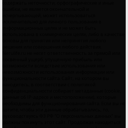
содержать неточности, орфографические и иные
ошибки, не является окончательной и
исчерпывающей, может использоваться
исключительно для личного пользования в
информационных целях и не может быть
использована в коммерческих целях, либо в качестве
основы для принятия или непринятия любого
решения или совершения любого действия.
Nerulife.ru не несет ответственность за прямой или
косвенный ущерб, упущенную прибыль или
возможности вследствие использования или
невозможности использования информации или
функциональности сайта. Сайт, на котором вы
находитесь, в соответствии с политикой
конфиденциальности собирает метаданные (cookie,
данные об IP-адресе и местоположении), которые
необходимы для функционирования сайта. Если вы не
хотите, чтобы эти данные обрабатывались, то,
руководствуясь ФЗ РФ "О персональных данных" вы
должны покинуть этот сайт. Продолжая находиться