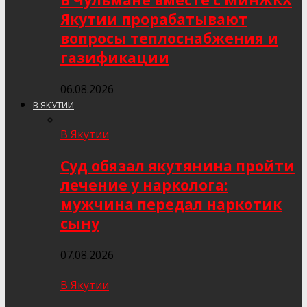
В Чульмане вместе с МинЖКХ
Якутии прорабатывают
вопросы теплоснабжения и
газификации
06.08.2026
В ЯКУТИИ
В Якутии
Суд обязал якутянина пройти
лечение у нарколога:
мужчина передал наркотик
сыну
07.08.2026
В Якутии