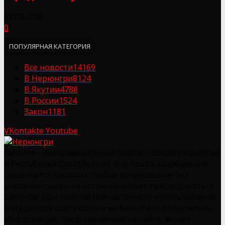
08.08.2026
0
ПОПУЛЯРНАЯ КАТЕГОРИЯ
Все новости
14169
В Нерюнгри
8124
В Якутии
4788
В России
1524
Закон
1181
VKontakte
Youtube
Nerulife - информационный портал города Нерюнгри
и Республики Саха (Якутия). Все права защищены и
охраняются законом. Любое копирование без
указания ссылки на источник может преследоваться
законом. При полном или частичном использовании
материалов сайта ссылка на Nerulife.ru обязательна.
Информация, представленная на сайте, может