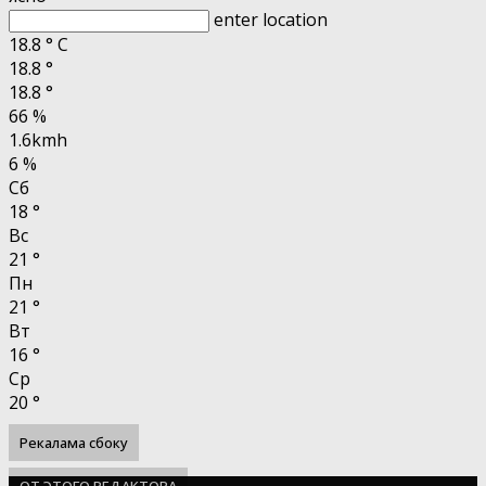
enter location
18.8
°
C
18.8
°
18.8
°
66 %
1.6kmh
6 %
Сб
18
°
Вс
21
°
Пн
21
°
Вт
16
°
Ср
20
°
Рекалама сбоку
ОТ ЭТОГО РЕДАКТОРА