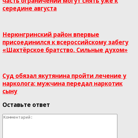
часть ограничений могут снять уже к
середине августа
Нерюнгринский район впервые
присоединился к всероссийскому забегу
«Шахтёрское братство. Сильные духом»
Суд обязал якутянина пройти лечение у
нарколога: мужчина передал наркотик
сыну
Оставьте ответ