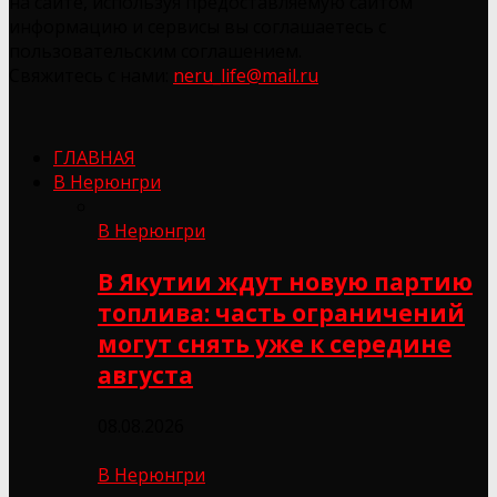
на сайте, используя предоставляемую сайтом
информацию и сервисы вы соглашаетесь с
пользовательским соглашением.
Свяжитесь с нами:
neru_life@mail.ru
ГЛАВНАЯ
В Нерюнгри
В Нерюнгри
В Якутии ждут новую партию
топлива: часть ограничений
могут снять уже к середине
августа
08.08.2026
В Нерюнгри