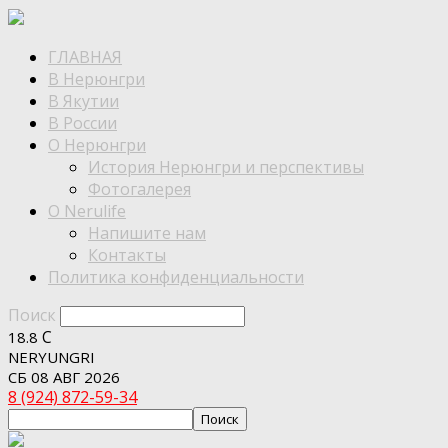
ГЛАВНАЯ
В Нерюнгри
В Якутии
В России
О Нерюнгри
История Нерюнгри и перспективы
Фотогалерея
О Nerulife
Напишите нам
Контакты
Политика конфиденциальности
Поиск
C
18.8
NERYUNGRI
СБ 08 АВГ 2026
8 (924) 872-59-34