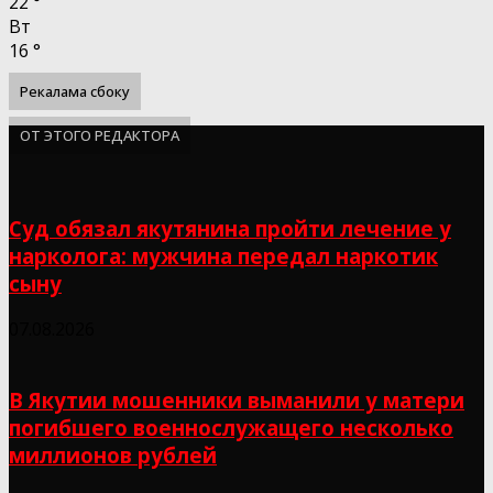
22
°
Вт
16
°
Рекалама сбоку
ОТ ЭТОГО РЕДАКТОРА
Суд обязал якутянина пройти лечение у
нарколога: мужчина передал наркотик
сыну
07.08.2026
В Якутии мошенники выманили у матери
погибшего военнослужащего несколько
миллионов рублей