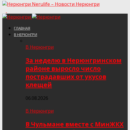
Nerulife – Новости Нерюнгри
ГЛАВНАЯ
В НЕРЮНГРИ
В Нерюнгри
За неделю в Нерюнгринском
районе выросло число
пострадавших от укусов
клещей
06.08.2026
В Нерюнгри
В Чульмане вместе с МинЖКХ