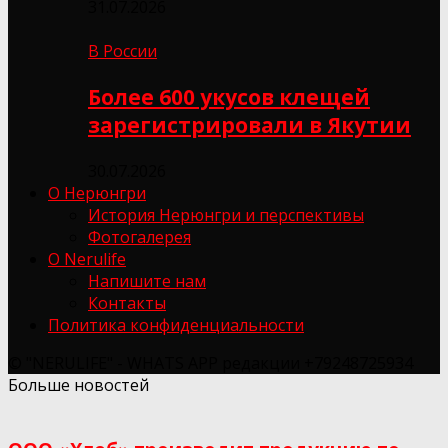
31.07.2026
В России
Более 600 укусов клещей
зарегистрировали в Якутии
30.07.2026
О Нерюнгри
История Нерюнгри и перспективы
Фотогалерея
О Nerulife
Напишите нам
Контакты
Политика конфиденциальности
© "NERULIFE" - WHATS APP редакции +79248725934
Больше новостей