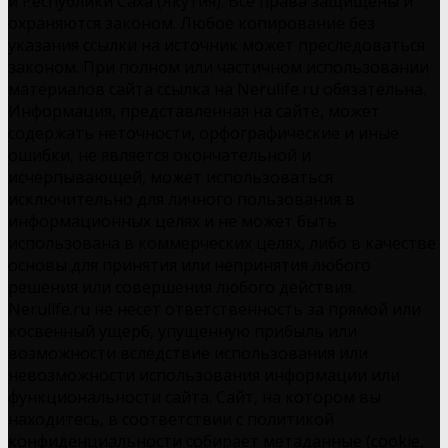
и Республики Саха (Якутия). Все права защищены и
охраняются законом. Любое копирование без
указания ссылки на источник может преследоваться
законом. При полном или частичном использовании
материалов сайта ссылка на Nerulife.ru обязательна.
Информация, представленная на сайте, может
содержать неточности, орфографические и иные
ошибки, не является окончательной и
исчерпывающей, может использоваться
исключительно для личного пользования в
информационных целях и не может быть
использована в коммерческих целях, либо в качестве
основы для принятия или непринятия любого
решения или совершения любого действия.
Nerulife.ru не несет ответственность за прямой или
косвенный ущерб, упущенную прибыль или
возможности вследствие использования или
невозможности использования информации или
функциональности сайта. Сайт, на котором вы
находитесь, в соответствии с политикой
конфиденциальности собирает метаданные (cookie,