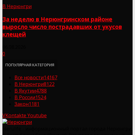
В Нерюнгри
За неделю в Нерюнгринском районе
выросло число пострадавших от укусов
клещей
06.08.2026
0
ПОПУЛЯРНАЯ КАТЕГОРИЯ
Все новости
14167
В Нерюнгри
8122
В Якутии
4788
В России
1524
Закон
1181
VKontakte
Youtube
Nerulife - информационный портал города Нерюнгри