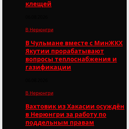
клещей
06.08.2026
В Нерюнгри
В Чульмане вместе с МинЖКХ
Якутии прорабатывают
вопросы теплоснабжения и
газификации
06.08.2026
В Нерюнгри
Вахтовик из Хакасии осуждён
в Нерюнгри за работу по
поддельным правам