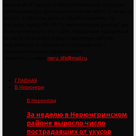
данные об IP-адресе и местоположении), которые
необходимы для функционирования сайта. Если вы не
хотите, чтобы эти данные обрабатывались, то,
руководствуясь ФЗ РФ "О персональных данных" вы
должны покинуть этот сайт. Продолжая находиться
на сайте, используя предоставляемую сайтом
информацию и сервисы вы соглашаетесь с
пользовательским соглашением.
Свяжитесь с нами:
neru_life@mail.ru
ГЛАВНАЯ
В Нерюнгри
В Нерюнгри
За неделю в Нерюнгринском
районе выросло число
пострадавших от укусов