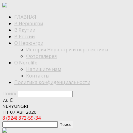
ГЛАВНАЯ
В Нерюнгри
В Якутии
В России
О Нерюнгри
История Нерюнгри и перспективы
Фотогалерея
О Nerulife
Напишите нам
Контакты
Политика конфиденциальности
Поиск
C
7.6
NERYUNGRI
ПТ 07 АВГ 2026
8 (924) 872-59-34