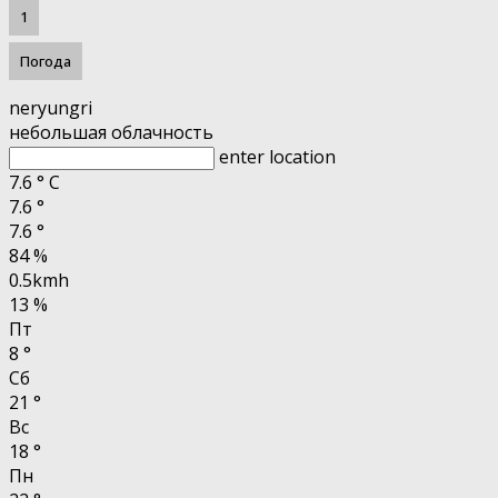
1
Погода
neryungri
небольшая облачность
enter location
7.6
°
C
7.6
°
7.6
°
84 %
0.5kmh
13 %
Пт
8
°
Сб
21
°
Вс
18
°
Пн