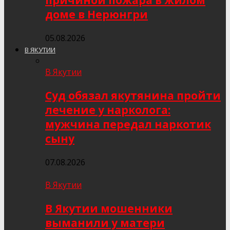
причиной пожара в жилом
доме в Нерюнгри
05.08.2026
В ЯКУТИИ
В Якутии
Суд обязал якутянина пройти
лечение у нарколога:
мужчина передал наркотик
сыну
07.08.2026
В Якутии
В Якутии мошенники
выманили у матери