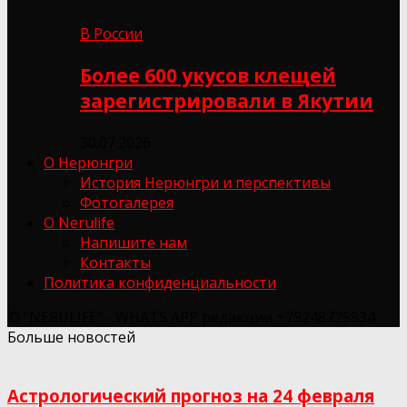
В России
Более 600 укусов клещей
зарегистрировали в Якутии
30.07.2026
О Нерюнгри
История Нерюнгри и перспективы
Фотогалерея
О Nerulife
Напишите нам
Контакты
Политика конфиденциальности
© "NERULIFE" - WHATS APP редакции +79248725934
Больше новостей
Астрологический прогноз на 24 февраля