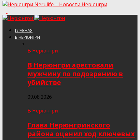
Nerulife – Новости Нерюнгри
ГЛАВНАЯ
В НЕРЮНГРИ
В Нерюнгри
В Нерюнгри арестовали
мужчину по подозрению в
убийстве
09.08.2026
В Нерюнгри
Глава Нерюнгринского
района оценил ход ключевых