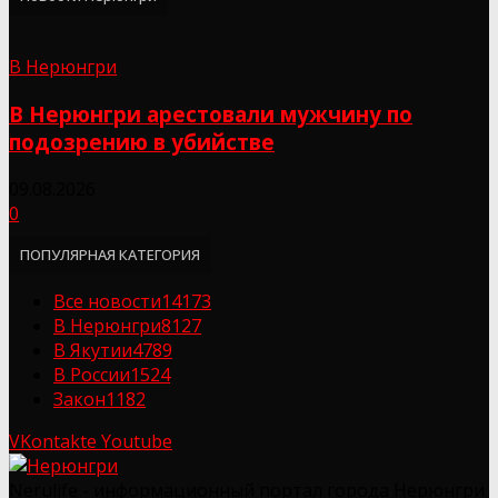
В Нерюнгри
В Нерюнгри арестовали мужчину по
подозрению в убийстве
09.08.2026
0
ПОПУЛЯРНАЯ КАТЕГОРИЯ
Все новости
14173
В Нерюнгри
8127
В Якутии
4789
В России
1524
Закон
1182
VKontakte
Youtube
Nerulife - информационный портал города Нерюнгри