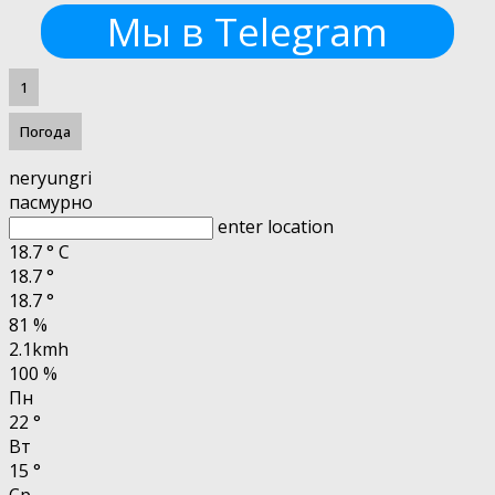
Мы в Telegram
1
Погода
neryungri
пасмурно
enter location
18.7
°
C
18.7
°
18.7
°
81 %
2.1kmh
100 %
Пн
22
°
Вт
15
°
Ср