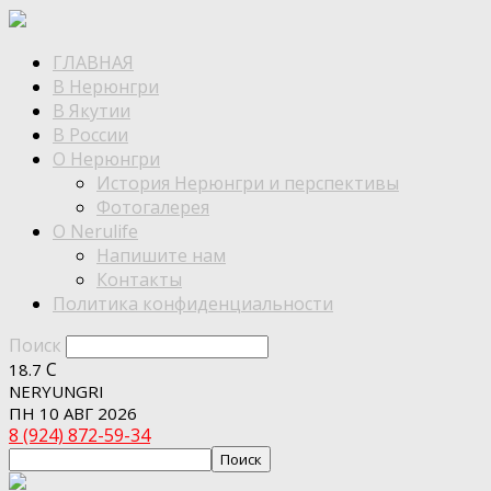
ГЛАВНАЯ
В Нерюнгри
В Якутии
В России
О Нерюнгри
История Нерюнгри и перспективы
Фотогалерея
О Nerulife
Напишите нам
Контакты
Политика конфиденциальности
Поиск
C
18.7
NERYUNGRI
ПН 10 АВГ 2026
8 (924) 872-59-34