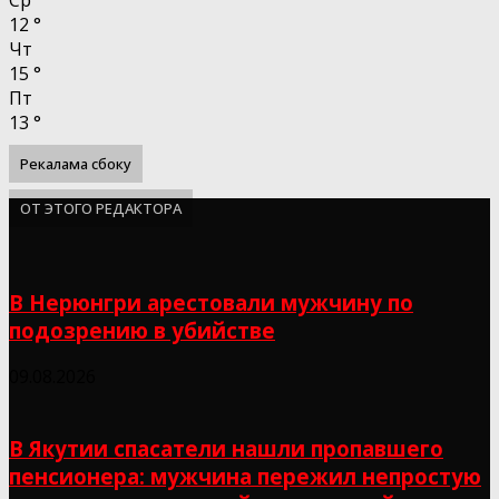
12
°
Чт
15
°
Пт
13
°
Рекалама сбоку
ОТ ЭТОГО РЕДАКТОРА
В Нерюнгри арестовали мужчину по
подозрению в убийстве
09.08.2026
В Якутии спасатели нашли пропавшего
пенсионера: мужчина пережил непростую