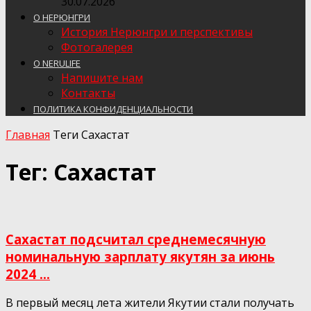
30.07.2026
О НЕРЮНГРИ
История Нерюнгри и перспективы
Фотогалерея
О NERULIFE
Напишите нам
Контакты
ПОЛИТИКА КОНФИДЕНЦИАЛЬНОСТИ
Главная
Теги
Сахастат
Тег: Сахастат
Сахастат подсчитал среднемесячную
номинальную зарплату якутян за июнь
2024 ...
В первый месяц лета жители Якутии стали получать