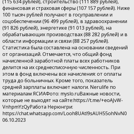
(115 634 рублей), строительство (111 889 рублей),
финансовая и страховая сферы (107 157 рублей). Ниже
100 тысяч рублей получают в госуправлении и
соцобеспечении (96 499 рублей), в здравоохранении
(91 826 рублей), энергетике (91 013 рублей), на
обрабатывающих производствах (88 282 рублей) и в
области информации и связи (88 257 рублей).
Статистика была составлена на основании сведений
от организаций. Отмечается, что общий фонд
начисленной заработной платы всех работников
делится на их среднесписочную численность. При
этом в фонд включены все начисления: от оплаты
труда до больничных. Кроме того, показатель
средней зарплаты включает налоги. Nerulife по
материалам ЯСИАФото: myslo.ruВажные новости,
которые не выходят на сайте:https://t.me/+eoAJvW-
VnhpmYzQyРабота Нерюнгри:
https://chat.whatsapp.com/Looh8UAtl9sAUH55ohNvN0
06.10.2023