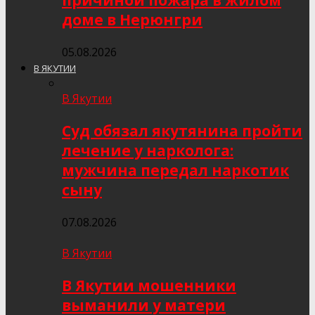
причиной пожара в жилом
доме в Нерюнгри
05.08.2026
В ЯКУТИИ
В Якутии
Суд обязал якутянина пройти
лечение у нарколога:
мужчина передал наркотик
сыну
07.08.2026
В Якутии
В Якутии мошенники
выманили у матери