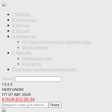
ГЛАВНАЯ
В Нерюнгри
В Якутии
В России
О Нерюнгри
История Нерюнгри и перспективы
Фотогалерея
О Nerulife
Напишите нам
Контакты
Политика конфиденциальности
Поиск
C
15.5
NERYUNGRI
ПТ 07 АВГ 2026
8 (924) 872-59-34