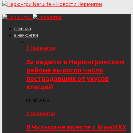
Nerulife – Новости Нерюнгри
ГЛАВНАЯ
В НЕРЮНГРИ
В Нерюнгри
За неделю в Нерюнгринском
районе выросло число
пострадавших от укусов
клещей
06.08.2026
В Нерюнгри
В Чульмане вместе с МинЖКХ