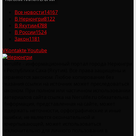
Все новости
14167
В Нерюнгри
8122
В Якутии
4788
В России
1524
Закон
1181
VKontakte
Youtube
Nerulife - информационный портал города Нерюнгри
и Республики Саха (Якутия). Все права защищены и
охраняются законом. Любое копирование без
указания ссылки на источник может преследоваться
законом. При полном или частичном использовании
материалов сайта ссылка на Nerulife.ru обязательна.
Информация, представленная на сайте, может
содержать неточности, орфографические и иные
ошибки, не является окончательной и
исчерпывающей, может использоваться
исключительно для личного пользования в