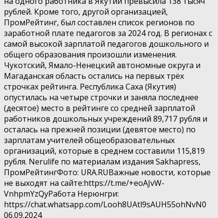
на одного работника в Якутии превысила 138 тысяч
рублей. Кроме того, другой организацией,
ПромРейтинг, был составлен список регионов по
заработной плате педагогов за 2024 год. В регионах с
самой высокой зарплатой педагогов дошкольного и
общего образования произошли изменения.
Чукотский, Ямало-Ненецкий автономные округа и
Магаданская область остались на первых трёх
строчках рейтинга. Республика Саха (Якутия)
опустилась на четыре строчки и заняла последнее
(десятое) место в рейтинге со средней зарплатой
работников дошкольных учреждений 89,717 рубля и
осталась на прежней позиции (девятое место) по
зарплатам учителей общеобразовательных
организаций, которые в среднем составили 115,819
рубля. Nerulife по материалам издания Sakhapress,
ПромРейтингФото: URA.RUВажные новости, которые
не выходят на сайте:https://t.me/+eoAJvW-
VnhpmYzQyРабота Нерюнгри:
https://chat.whatsapp.com/Looh8UAtl9sAUH55ohNvN0
06.09.2024