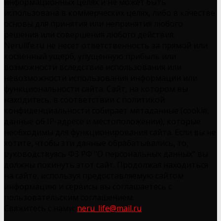
информационных целях и не может быть
использована в коммерческих целях, либо в качестве
основы для принятия или непринятия любого
решения или совершения любого действия.
Nerulife.ru не несет ответственность за прямой или
косвенный ущерб, упущенную прибыль или
возможности вследствие использования или
невозможности использования информации или
функциональности сайта. Сайт, на котором вы
находитесь, в соответствии с политикой
конфиденциальности собирает метаданные (cookie,
данные об IP-адресе и местоположении), которые
необходимы для функционирования сайта. Если вы не
хотите, чтобы эти данные обрабатывались, то,
руководствуясь ФЗ РФ "О персональных данных" вы
должны покинуть этот сайт. Продолжая находиться
на сайте, используя предоставляемую сайтом
информацию и сервисы вы соглашаетесь с
пользовательским соглашением.
Свяжитесь с нами:
neru_life@mail.ru