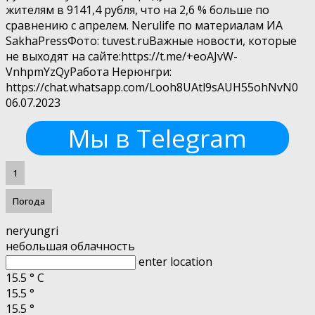
жителям в 9141,4 рубля, что на 2,6 % больше по
сравнению с апрелем. Nerulife по материалам ИА
SakhaPressФото: tuvest.ruВажные новости, которые
не выходят на сайте:https://t.me/+eoAJvW-
VnhpmYzQyРабота Нерюнгри:
https://chat.whatsapp.com/Looh8UAtl9sAUH55ohNvN0
06.07.2023
Мы в Telegram
1
Погода
neryungri
небольшая облачность
enter location
15.5
°
C
15.5
°
15.5
°