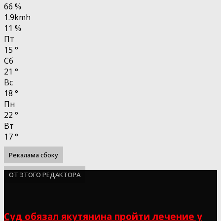
66 %
1.9kmh
11 %
Пт
15
°
Сб
21
°
Вс
18
°
Пн
22
°
Вт
17
°
Рекалама сбоку
ОТ ЭТОГО РЕДАКТОРА
Суд обязал якутянина пройти лечение у