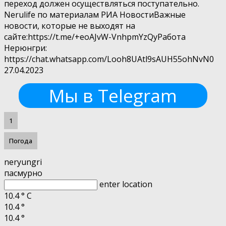
переход должен осуществляться поступательно.
Nerulife по материалам РИА НовостиВажные
новости, которые не выходят на
сайте:https://t.me/+eoAJvW-VnhpmYzQyРабота
Нерюнгри:
https://chat.whatsapp.com/Looh8UAtl9sAUH55ohNvN0
27.04.2023
Мы в Telegram
1
Погода
neryungri
пасмурно
enter location
10.4
°
C
10.4
°
10.4
°