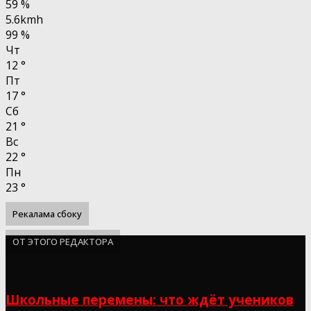
59 %
5.6kmh
99 %
Чт
12
°
Пт
17
°
Сб
21
°
Вс
22
°
Пн
23
°
Рекалама сбоку
ОТ ЭТОГО РЕДАКТОРА
Школьные перемены: что ждёт учеников