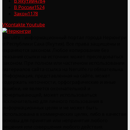
В Якутии
4784
В России
1524
Закон
1178
VKontakte
Youtube
Nerulife - информационный портал города Нерюнгри
и Республики Саха (Якутия). Все права защищены и
охраняются законом. Любое копирование без
указания ссылки на источник может преследоваться
законом. При полном или частичном использовании
материалов сайта ссылка на Nerulife.ru обязательна.
Информация, представленная на сайте, может
содержать неточности, орфографические и иные
ошибки, не является окончательной и
исчерпывающей, может использоваться
исключительно для личного пользования в
информационных целях и не может быть
использована в коммерческих целях, либо в качестве
основы для принятия или непринятия любого
решения или совершения любого действия.