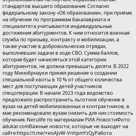
стандартов высшего образования. Согласно
федеральному закону «Об образовании», при приёме
на обучение по программам бакалавриата и
специалитета учитываются индивидуальные
достижения абитуриентов. К ним относится военная
служба по призыву, контракту и мобилизации, а
также участие в добровольческих отрядах,
выполнявших задачи в ходе СВО. Сумма баллов,
которая будет начисляться этой категории
абитуриентов, не должна превышать десяти. В 2022
году Минобрнауки принял решение о создании
специальной квоты в 10 % от общего количества
мест для поступающих детей участников
спецоперации. В начале 2023 года ведомство
предложило распространить льготное обучение в
вузах на детей мобилизованных и контрактников, в
мае рекомендовало вузам снизить для них стоимость
обучения. Nerulife по материалам РИА НовостиФото:
adukar.comВажные новости, которые не выходят на
сайте:https://t.me/+eoAJvW-VnhpmYzQyРабота