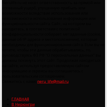
Nerulife.ru не несет ответственность за прямой или
косвенный ущерб, упущенную прибыль или
возможности вследствие использования или
невозможности использования информации или
функциональности сайта. Сайт, на котором вы
находитесь, в соответствии с политикой
конфиденциальности собирает метаданные (cookie,
данные об IP-адресе и местоположении), которые
необходимы для функционирования сайта. Если вы не
хотите, чтобы эти данные обрабатывались, то,
руководствуясь ФЗ РФ "О персональных данных" вы
должны покинуть этот сайт. Продолжая находиться
на сайте, используя предоставляемую сайтом
информацию и сервисы вы соглашаетесь с
пользовательским соглашением.
Свяжитесь с нами:
neru_life@mail.ru
ГЛАВНАЯ
В Нерюнгри