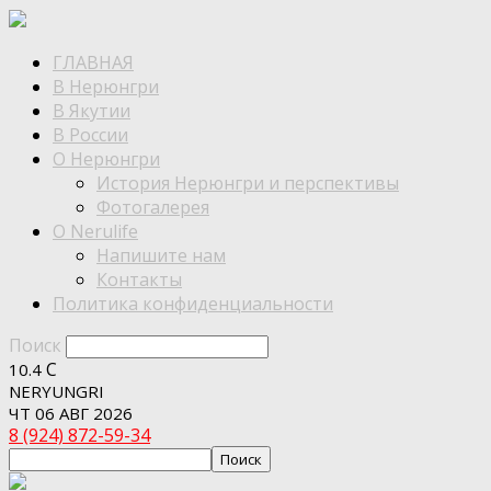
ГЛАВНАЯ
В Нерюнгри
В Якутии
В России
О Нерюнгри
История Нерюнгри и перспективы
Фотогалерея
О Nerulife
Напишите нам
Контакты
Политика конфиденциальности
Поиск
C
10.4
NERYUNGRI
ЧТ 06 АВГ 2026
8 (924) 872-59-34