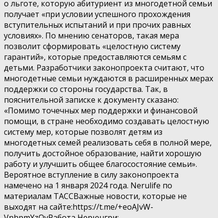
о льготе, которую абитуриент из многодетной семьи
получает «при условии успешного прохождения
вступительных испытаний и при прочих равных
условиях». По мнению сенаторов, такая мера
позволит сформировать «целостную систему
гарантий», которые предоставляются семьям с
детьми. Разработчики законопроекта считают, что
многодетные семьи нуждаются в расширенных мерах
поддержки со стороны государства. Так, в
пояснительной записке к документу сказано:
«Помимо точечных мер поддержки и финансовой
помощи, в стране необходимо создавать целостную
систему мер, которые позволят детям из
многодетных семей реализовать себя в полной мере,
получить достойное образование, найти хорошую
работу и улучшить общее благосостояние семьи».
Вероятное вступление в силу законопроекта
намечено на 1 января 2024 года. Nerulife по
материалам ТАССВажные новости, которые не
выходят на сайте:https://t.me/+eoAJvW-
VnhpmYzQyРабота Нерюнгри: