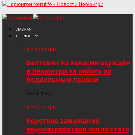
Nerulife – Новости Нерюнгри
ГЛАВНАЯ
В НЕРЮНГРИ
В Нерюнгри
Вахтовик из Хакасии осуждён
в Нерюнгри за работу по
поддельным правам
05.08.2026
В Нерюнгри
Короткое замыкание
водонагревателя могло стать