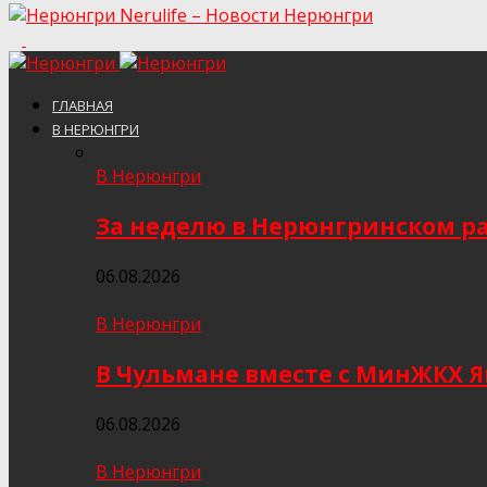
Nerulife – Новости Нерюнгри
ГЛАВНАЯ
В НЕРЮНГРИ
В Нерюнгри
За неделю в Нерюнгринском ра
06.08.2026
В Нерюнгри
В Чульмане вместе с МинЖКХ 
06.08.2026
В Нерюнгри