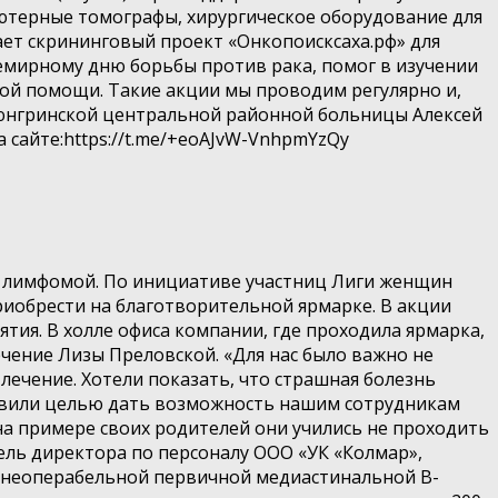
ютерные томографы, хирургическое оборудование для
ет скрининговый проект «Онкопоисксаха.рф» для
семирному дню борьбы против рака, помог в изучении
ой помощи. Такие акции мы проводим регулярно и,
рюнгринской центральной районной больницы Алексей
 сайте:https://t.me/+eoAJvW-VnhpmYzQy
й лимфомой. По инициативе участниц Лиги женщин
риобрести на благотворительной ярмарке. В акции
тия. В холле офиса компании, где проходила ярмарка,
ение Лизы Преловской. «Для нас было важно не
лечение. Хотели показать, что страшная болезнь
ставили целью дать возможность нашим сотрудникам
 на примере своих родителей они учились не проходить
ль директора по персоналу ООО «УК «Колмар»,
— неоперабельной первичной медиастинальной В-