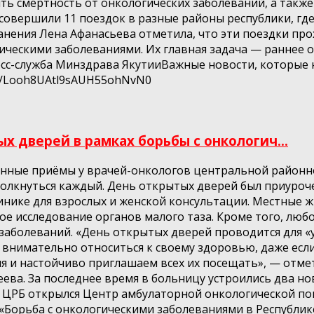
зить смертность от онкологических заболеваний, а так
 совершили 11 поездок в разные районы республики, где
анения Лена Афанасьева отметила, что эти поездки пр
ическими заболеваниями. Их главная задача — раннее о
с-служба Минздрава ЯкутииВажные новости, которые не 
om/Looh8UAtl9sAUH55ohNvN0
 дверей в рамках борьбы с онкологич...
онные приёмы у врачей-онкологов центральной район
столкнуться каждый. День открытых дверей был приуро
нике для взрослых и женской консультации. Местные ж
ое исследование органов малого таза. Кроме того, люб
аболеваний. «День открытых дверей проводится для «у
нимательно относиться к своему здоровью, даже если 
 и настойчиво приглашаем всех их посещать», — отме
ева. За последнее время в больницу устроились два н
ой ЦРБ открылся Центр амбулаторной онкологической п
 «Борьба с онкологическими заболеваниями в Республик