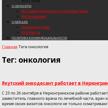
30.07.2026
О НЕРЮНГРИ
История Нерюнгри и перспективы
Фотогалерея
О NERULIFE
Напишите нам
Контакты
ПОЛИТИКА КОНФИДЕНЦИАЛЬНОСТИ
Главная
Теги
онкология
Тег: онкология
Якутский онкодесант работает в Нерюнгри
С 23 по 26 сентября в Нерюнгринском районе работае
заместитель главного врача по лечебной части, врач
время своих визитов онкологи не только осматривают