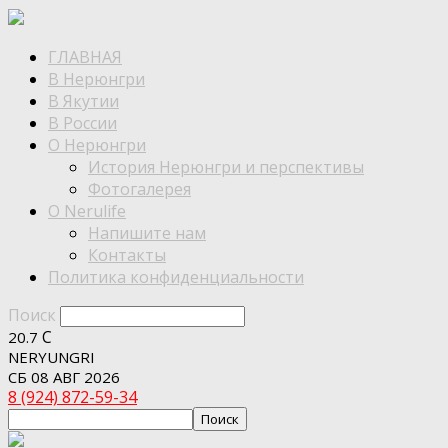
ГЛАВНАЯ
В Нерюнгри
В Якутии
В России
О Нерюнгри
История Нерюнгри и перспективы
Фотогалерея
О Nerulife
Напишите нам
Контакты
Политика конфиденциальности
Поиск
C
20.7
NERYUNGRI
СБ 08 АВГ 2026
8 (924) 872-59-34