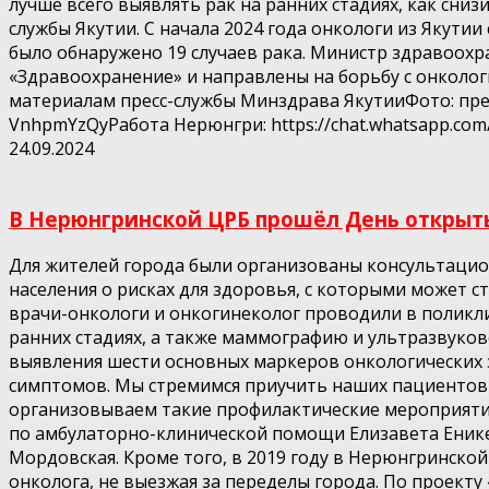
лучше всего выявлять рак на ранних стадиях, как сни
службы Якутии. С начала 2024 года онкологи из Якутии
было обнаружено 19 случаев рака. Министр здравоохр
«Здравоохранение» и направлены на борьбу с онколог
материалам пресс-службы Минздрава ЯкутииФото: прес
VnhpmYzQyРабота Нерюнгри: https://chat.whatsapp.c
24.09.2024
В Нерюнгринской ЦРБ прошёл День открытых
Для жителей города были организованы консультаци
населения о рисках для здоровья, с которыми может 
врачи-онкологи и онкогинеколог проводили в поликли
ранних стадиях, а также маммографию и ультразвуков
выявления шести основных маркеров онкологических з
симптомов. Мы стремимся приучить наших пациентов в
организовываем такие профилактические мероприятия
по амбулаторно-клинической помощи Елизавета Енике
Мордовская. Кроме того, в 2019 году в Нерюнгринск
онколога, не выезжая за переделы города. По проекту