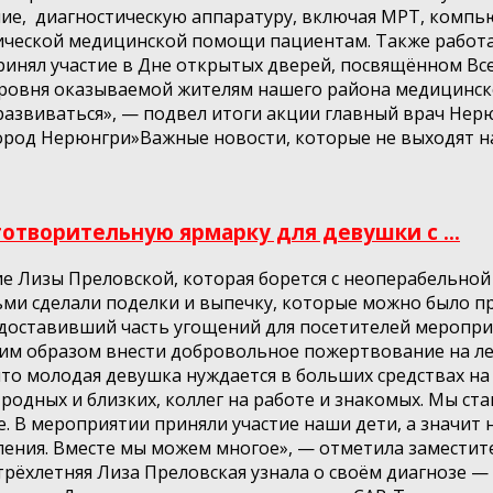
ие, диагностическую аппаратуру, включая МРТ, компь
ческой медицинской помощи пациентам. Также работа
принял участие в Дне открытых дверей, посвящённом В
уровня оказываемой жителям нашего района медицинск
 развиваться», — подвел итоги акции главный врач Не
Город Нерюнгри»Важные новости, которые не выходят на
творительную ярмарку для девушки с ...
ие Лизы Преловской, которая борется с неоперабельно
ьми сделали поделки и выпечку, которые можно было п
доставивший часть угощений для посетителей мероприя
м образом внести добровольное пожертвование на леч
то молодая девушка нуждается в больших средствах на 
 родных и близких, коллег на работе и знакомых. Мы 
е. В мероприятии приняли участие наши дети, а значит
ения. Вместе мы можем многое», — отметила заместите
рёхлетняя Лиза Преловская узнала о своём диагнозе 