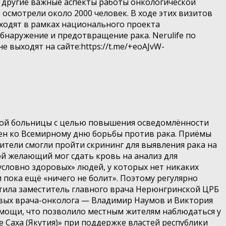
же другие важные аспекты работы онкологической
 осмотрели около 2000 человек. В ходе этих визитов
оходят в рамках национального проекта
бнаружение и предотвращение рака. Nerulife по
выходят на сайте:https://t.me/+eoAJvW-
ной больницы с целью повышения осведомлённости
чен ко Всемирному дню борьбы против рака. Приёмы
ители смогли пройти скрининг для выявления рака на
ой желающий мог сдать кровь на анализ для
словно здоровых» людей, у которых нет никаких
пока ещё «ничего не болит». Поэтому регулярно
тила заместитель главного врача Нерюнгринской ЦРБ
овых врача-онколога — Владимир Наумов и Виктория
омощи, что позволило местным жителям наблюдаться у
е Саха (Якутия)» при поддержке властей республики