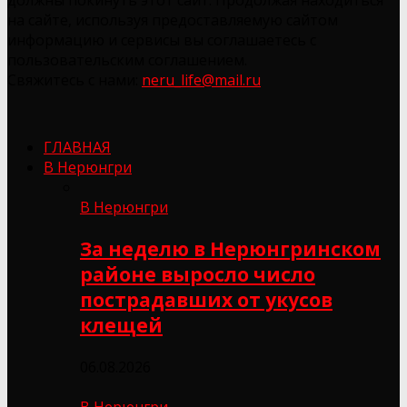
на сайте, используя предоставляемую сайтом
информацию и сервисы вы соглашаетесь с
пользовательским соглашением.
Свяжитесь с нами:
neru_life@mail.ru
ГЛАВНАЯ
В Нерюнгри
В Нерюнгри
За неделю в Нерюнгринском
районе выросло число
пострадавших от укусов
клещей
06.08.2026
В Нерюнгри