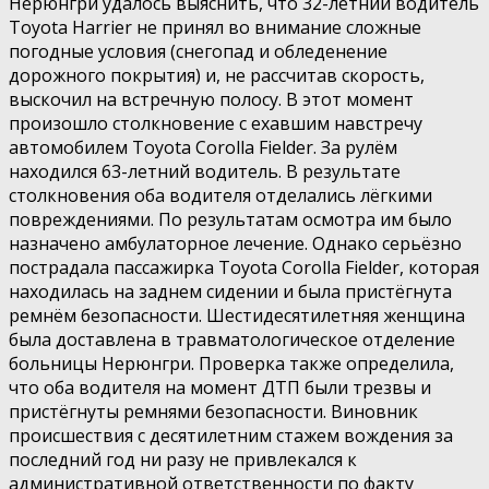
Нерюнгри удалось выяснить, что 32-летний водитель
Toyota Harrier не принял во внимание сложные
погодные условия (снегопад и обледенение
дорожного покрытия) и, не рассчитав скорость,
выскочил на встречную полосу. В этот момент
произошло столкновение с ехавшим навстречу
автомобилем Toyota Corolla Fielder. За рулём
находился 63-летний водитель. В результате
столкновения оба водителя отделались лёгкими
повреждениями. По результатам осмотра им было
назначено амбулаторное лечение. Однако серьёзно
пострадала пассажирка Toyota Corolla Fielder, которая
находилась на заднем сидении и была пристёгнута
ремнём безопасности. Шестидесятилетняя женщина
была доставлена в травматологическое отделение
больницы Нерюнгри. Проверка также определила,
что оба водителя на момент ДТП были трезвы и
пристёгнуты ремнями безопасности. Виновник
происшествия с десятилетним стажем вождения за
последний год ни разу не привлекался к
административной ответственности по факту