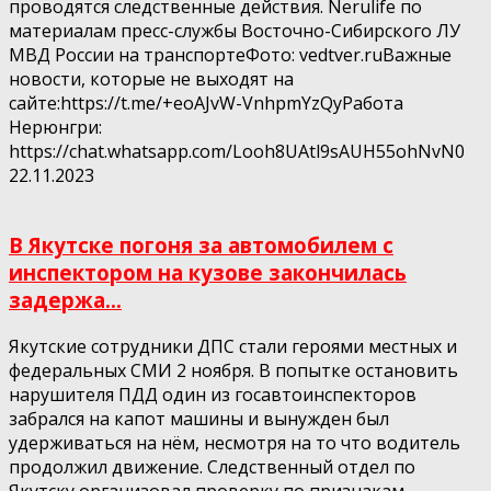
проводятся следственные действия. Nerulife по
материалам пресс-службы Восточно-Сибирского ЛУ
МВД России на транспортеФото: vedtver.ruВажные
новости, которые не выходят на
сайте:https://t.me/+eoAJvW-VnhpmYzQyРабота
Нерюнгри:
https://chat.whatsapp.com/Looh8UAtl9sAUH55ohNvN0
22.11.2023
В Якутске погоня за автомобилем с
инспектором на кузове закончилась
задержа...
Якутские сотрудники ДПС стали героями местных и
федеральных СМИ 2 ноября. В попытке остановить
нарушителя ПДД один из госавтоинспекторов
забрался на капот машины и вынужден был
удерживаться на нём, несмотря на то что водитель
продолжил движение. Следственный отдел по