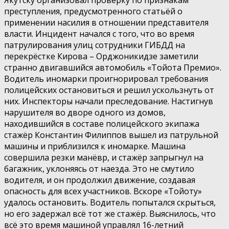
Якутску организовал проверку по признакам
преступления, предусмотренного статьёй о
применении насилия в отношении представителя
власти. Инцидент начался с того, что во время
патрулирования улиц сотрудники ГИБДД на
перекрёстке Кирова – Орджоникидзе заметили
странно двигавшийся автомобиль «Тойота Премио».
Водитель иномарки проигнорировал требования
полицейских остановиться и решил ускользнуть от
них. Инспекторы начали преследование. Настигнув
нарушителя во дворе одного из домов,
находившийся в составе полицейского экипажа
стажёр Константин Филиппов вышел из патрульной
машины и приблизился к иномарке. Машина
совершила резки манёвр, и стажёр запрыгнул на
багажник, уклоняясь от наезда. Это не смутило
водителя, и он продолжил движение, создавая
опасность для всех участников. Вскоре «Тойоту»
удалось остановить. Водитель попытался скрыться,
но его задержал всё тот же стажёр. Выяснилось, что
всё это время машиной управлял 16-летний