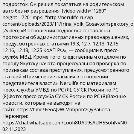
подросток. Он решил покататься на родительском
авто без их разрешения. [video width="1280"
height="720" mp4="http://nerulife.ru/wp-
content/uploads/2023/11/Irina_Volk_Gosavtoinspektory_
[/video] «В отношении подростка составлены
протоколы об административных правонарушениях,
предусмотренных статьями 19.3, 12.7, 12.13, 12.15,
12.16, 12.18, 12.25 КоАП РФ», — сообщили в пресс-
службе МВД. Кроме того, следственным отделом по
городу Якутску начата процессуальная проверка по
признакам состава преступления, предусмотренного
статьёй «Применение насилия в отношении
представителя власти». Nerulife по материалам
пресс-службы УМВД по РС (Я), СУ СК России по РС
(Я)Фото: пресс-служба СУ СК России по РС (Я)Важные
новости, которые не выходят на
сайте:https://t.me/+eoAJvW-VnhpmYzQyРабота
Нерюнгри:
https://chat.whatsapp.com/Looh8UAtl9sAUH55ohNvN0
02.11.2023