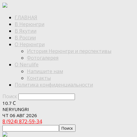
ГЛАВНАЯ
В Нерюнгри
В Якутии
В России
О Нерюнгри
История Нерюнгри и перспективы
Фотогалерея
О Nerulife
Напишите нам
Контакты
Политика конфиденциальности
Поиск
C
10.7
NERYUNGRI
ЧТ 06 АВГ 2026
8 (924) 872-59-34