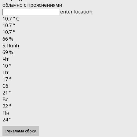
облачно с прояснениями
enter location
10.7
°
C
10.7
°
10.7
°
66 %
5.1kmh
69 %
Чт
10
°
Пт
17
°
Сб
21
°
Вс
22
°
Пн
24
°
Рекалама сбоку