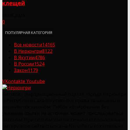
клещей
06.08.2026
0
ПОПУЛЯРНАЯ КАТЕГОРИЯ
Все новости
14165
В Нерюнгри
8122
В Якутии
4786
В России
1524
Закон
1179
VKontakte
Youtube
Nerulife - информационный портал города Нерюнгри
и Республики Саха (Якутия). Все права защищены и
охраняются законом. Любое копирование без
указания ссылки на источник может преследоваться
законом. При полном или частичном использовании
материалов сайта ссылка на Nerulife.ru обязательна.