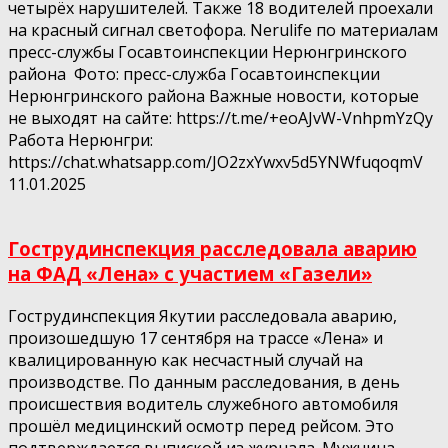
четырёх нарушителей. Также 18 водителей проехали
на красный сигнал светофора. Nerulife по материалам
пресс-службы Госавтоинспекции Нерюнгринского
района Фото: пресс-служба Госавтоинспекции
Нерюнгринского района Важные новости, которые
не выходят на сайте: https://t.me/+eoAJvW-VnhpmYzQy
Работа Нерюнгри:
https://chat.whatsapp.com/JO2zxYwxv5d5YNWfuqoqmV
11.01.2025
Гострудинспекция расследовала аварию
на ФАД «Лена» с участием «Газели»
Гострудинспекция Якутии расследовала аварию,
произошедшую 17 сентября на трассе «Лена» и
квалицированную как несчастный случай на
производстве. По данным расследования, в день
происшествия водитель служебного автомобиля
прошёл медицинский осмотр перед рейсом. Это
подтверждается выпиской из журнала. Мужчина