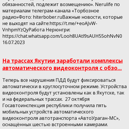
обязанностей, подлежит возмещению». Nerulife по
материалам телеграм-канала «Торбозное
радио»Фото: hiterbober.ruВажные новости, которые
не выходят на сайте:https://t.me/+eoAJvW-
VnhpmYzQyРабота Нерюнгри:
https://chat.whatsapp.com/Looh8UAtl9sAUH55ohNvN0
16.07.2023
На трассах Якутии заработали комплексы
автоматического видеоконтроля с обзо...
Теперь все нарушения ПДД будут фиксироваться
автоматически в круглосуточном режиме. Устройства
видеоконтроля будут установлены как в Якутске, так
и на федеральных трассах. 27 октября
Госавтоинспекция республики получила пять
мобильных устройств автоматического
видеоконтроля автотранспорта «АвтоУраган-МС»,
оснащённых шестью встроенными камерами.