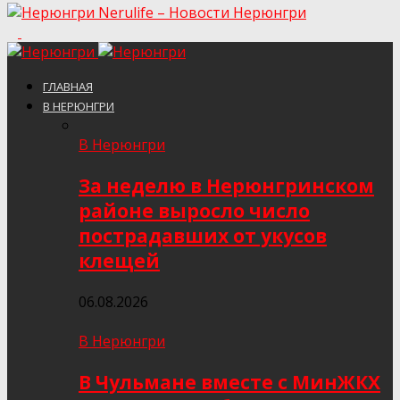
Nerulife – Новости Нерюнгри
ГЛАВНАЯ
В НЕРЮНГРИ
В Нерюнгри
За неделю в Нерюнгринском
районе выросло число
пострадавших от укусов
клещей
06.08.2026
В Нерюнгри
В Чульмане вместе с МинЖКХ