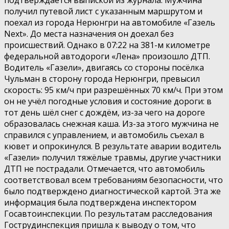
получил путевой лист с указанным маршрутом и
поехал из города Нерюнгри на автомобиле «Газель
Next». До места назначения он доехал без
происшествий. Однако в 07:22 на 381-м километре
федеральной автодороги «Лена» произошло ДТП.
Водитель «Газели», двигаясь со стороны посёлка
Чульман в сторону города Нерюнгри, превысил
скорость: 95 км/ч при разрешённых 70 км/ч. При этом
он не учёл погодные условия и состояние дороги: в
тот день шёл снег с дождём, из-за чего на дороге
образовалась снежная каша. Из-за этого мужчина не
справился с управлением, и автомобиль съехал в
кювет и опрокинулся. В результате аварии водитель
«Газели» получил тяжёлые травмы, другие участники
ДТП не пострадали. Отмечается, что автомобиль
соответствовал всем требованиям безопасности, что
было подтверждено диагностической картой. Эта же
информация была подтверждена инспектором
Госавтоинспекции. По результатам расследования
Гострудинспекция пришла к выводу о том, что