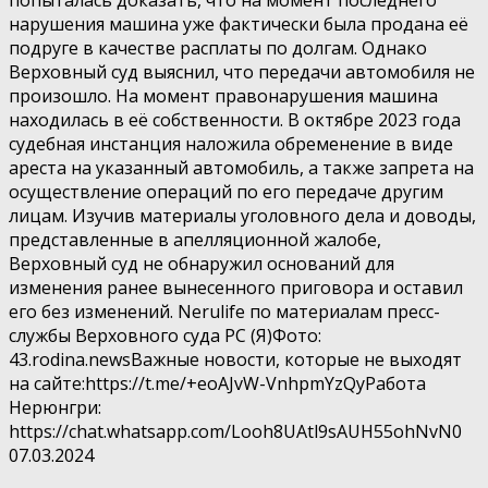
попыталась доказать, что на момент последнего
нарушения машина уже фактически была продана её
подруге в качестве расплаты по долгам. Однако
Верховный суд выяснил, что передачи автомобиля не
произошло. На момент правонарушения машина
находилась в её собственности. В октябре 2023 года
судебная инстанция наложила обременение в виде
ареста на указанный автомобиль, а также запрета на
осуществление операций по его передаче другим
лицам. Изучив материалы уголовного дела и доводы,
представленные в апелляционной жалобе,
Верховный суд не обнаружил оснований для
изменения ранее вынесенного приговора и оставил
его без изменений. Nerulife по материалам пресс-
службы Верховного суда РС (Я)Фото:
43.rodina.newsВажные новости, которые не выходят
на сайте:https://t.me/+eoAJvW-VnhpmYzQyРабота
Нерюнгри:
https://chat.whatsapp.com/Looh8UAtl9sAUH55ohNvN0
07.03.2024