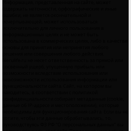
Информация, представленная на сайте, может
содержать неточности, орфографические и иные
ошибки, не является окончательной и
исчерпывающей, может использоваться
исключительно для личного пользования в
информационных целях и не может быть
использована в коммерческих целях, либо в качестве
основы для принятия или непринятия любого
решения или совершения любого действия.
Nerulife.ru не несет ответственность за прямой или
косвенный ущерб, упущенную прибыль или
возможности вследствие использования или
невозможности использования информации или
функциональности сайта. Сайт, на котором вы
находитесь, в соответствии с политикой
конфиденциальности собирает метаданные (cookie,
данные об IP-адресе и местоположении), которые
необходимы для функционирования сайта. Если вы не
хотите, чтобы эти данные обрабатывались, то,
руководствуясь ФЗ РФ "О персональных данных" вы
должны покинуть этот сайт. Продолжая находиться