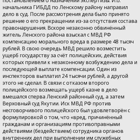
постановлением о назначении экспертизы. И.о.
начальника ГИБДД по Ленскому району направил
дело в суд. После рассмотрения дела было принято
решение о его прекращении из-за отсутствия состава
правонарушения. Вскоре незаконно обвинённый
житель Ленского района взыскал с МВД РФ
компенсацию морального вреда в размере 48 тысяч
рублей. В свою очередь МВД решило возместить
ущерб государству за счёт полицейских, действия
которых привели к незаконному возбуждению дела и
последующей выплате компенсации. Один из
инспекторов выплатил 24 тысячи рублей, а другой
этого не сделал. В связи с отказом второго
полицейского возмещать ущерб казне в дело
вмешался сперва Ленский районный суд, а затем
Верховный суд Якутии. Иск МВД РФ против
несговорчивого полицейского был удовлетворён с
формулировкой о том, что «вред, причинённый
гражданам и организациям противоправными
действиями (бездействием) сотрудника органов
внутренних дел при выполнении им служебных