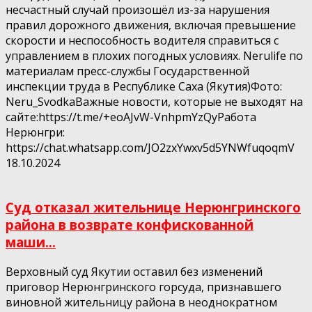
несчастный случай произошёл из-за нарушения
правил дорожного движения, включая превышение
скорости и неспособность водителя справиться с
управлением в плохих погодных условиях. Nerulife по
материалам пресс-службы Государственной
инспекции труда в Республике Саха (Якутия)Фото:
Neru_SvodkaВажные новости, которые не выходят на
сайте:https://t.me/+eoAJvW-VnhpmYzQyРабота
Нерюнгри:
https://chat.whatsapp.com/JO2zxYwxv5d5YNWfuqoqmV
18.10.2024
Суд отказал жительнице Нерюнгринского
района в возврате конфискованной
маши...
Верховный суд Якутии оставил без изменений
приговор Нерюнгринского горсуда, признавшего
виновной жительницу района в неоднократном