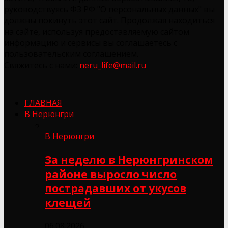
руководствуясь ФЗ РФ "О персональных данных" вы
должны покинуть этот сайт. Продолжая находиться
на сайте, используя предоставляемую сайтом
информацию и сервисы вы соглашаетесь с
пользовательским соглашением.
Свяжитесь с нами:
neru_life@mail.ru
ГЛАВНАЯ
В Нерюнгри
В Нерюнгри
За неделю в Нерюнгринском
районе выросло число
пострадавших от укусов
клещей
06.08.2026