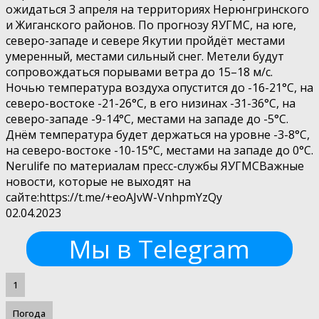
ожидаться 3 апреля на территориях Нерюнгринского
и Жиганского районов. По прогнозу ЯУГМС, на юге,
северо-западе и севере Якутии пройдёт местами
умеренный, местами сильный снег. Метели будут
сопровождаться порывами ветра до 15–18 м/с.
Ночью температура воздуха опустится до -16-21°С, на
северо-востоке -21-26°С, в его низинах -31-36°С, на
северо-западе -9-14°С, местами на западе до -5°С.
Днём температура будет держаться на уровне -3-8°С,
на северо-востоке -10-15°С, местами на западе до 0°С.
Nerulife по материалам пресс-службы ЯУГМСВажные
новости, которые не выходят на
сайте:https://t.me/+eoAJvW-VnhpmYzQy
02.04.2023
Мы в Telegram
1
Погода