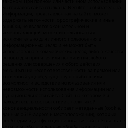
законом. При полном или частичном использовании
материалов сайта ссылка на Nerulife.ru обязательна.
Информация, представленная на сайте, может
содержать неточности, орфографические и иные
ошибки, не является окончательной и
исчерпывающей, может использоваться
исключительно для личного пользования в
информационных целях и не может быть
использована в коммерческих целях, либо в качестве
основы для принятия или непринятия любого
решения или совершения любого действия.
Nerulife.ru не несет ответственность за прямой или
косвенный ущерб, упущенную прибыль или
возможности вследствие использования или
невозможности использования информации или
функциональности сайта. Сайт, на котором вы
находитесь, в соответствии с политикой
конфиденциальности собирает метаданные (cookie,
данные об IP-адресе и местоположении), которые
необходимы для функционирования сайта. Если вы не
хотите, чтобы эти данные обрабатывались, то,