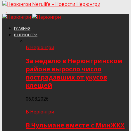
Nerulife – Новости Нерюнгри
ГЛАВНАЯ
В НЕРЮНГРИ
В Нерюнгри
За неделю в Нерюнгринском
районе выросло число
пострадавших от укусов
клещей
06.08.2026
В Нерюнгри
В Чульмане вместе с МинЖКХ