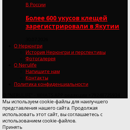
В России
Более 600 укусов клещей
зарегистрировали в Якутии
30.07.2026
О Нерюнгри
История Нерюнгри и перспективы
Фотогалерея
О Nerulife
Напишите нам
Контакты
Политика конфиденциальности
© "NERULIFE" - WHATS APP редакции +79248725934
Мы используем cookie-файлы для наилучшего
представления нашего сайта. Продолжая
использовать этот сайт, вы соглашаетесь с
использованием cookie-файлов.
Принять