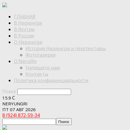
ГЛАВНАЯ
В Нерюнгри
В Якутии
В России
О Нерюнгри
История Нерюнгри и перспективы
Фотогалерея
О Nerulife
Напишите нам
Контакты
Политика конфиденциальности
Поиск
C
15.9
NERYUNGRI
ПТ 07 АВГ 2026
8 (924) 872-59-34