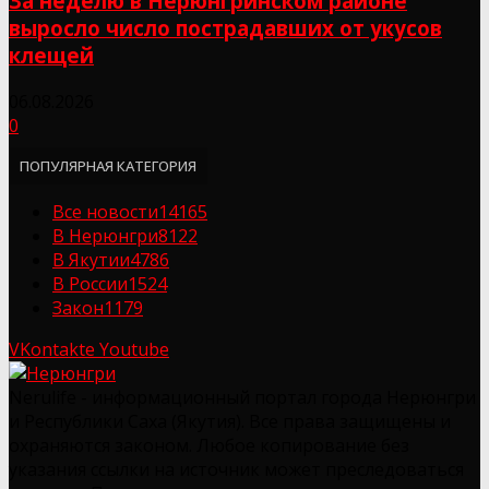
За неделю в Нерюнгринском районе
выросло число пострадавших от укусов
клещей
06.08.2026
0
ПОПУЛЯРНАЯ КАТЕГОРИЯ
Все новости
14165
В Нерюнгри
8122
В Якутии
4786
В России
1524
Закон
1179
VKontakte
Youtube
Nerulife - информационный портал города Нерюнгри
и Республики Саха (Якутия). Все права защищены и
охраняются законом. Любое копирование без
указания ссылки на источник может преследоваться