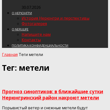
30.07.2026
О НЕРЮНГРИ
История Нерюнгри и перспективы
Фотогалерея
О NERULIFE
Напишите нам
Контакты
ПОЛИТИКА КОНФИДЕНЦИАЛЬНОСТИ
Главная
Теги
метели
Тег: метели
Прогноз синоптиков: в ближайшие сутки
Нерюнгринский район накроют метели
Порывистый ветер и снежные метели будут