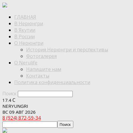
ГЛАВНАЯ
В Нерюнгри
В Якутии
В России
О Нерюнгри
История Нерюнгри и перспективы
Фотогалерея
О Nerulife
Напишите нам
Контакты
Политика конфиденциальности
Поиск
C
17.4
NERYUNGRI
ВС 09 АВГ 2026
8 (924) 872-59-34