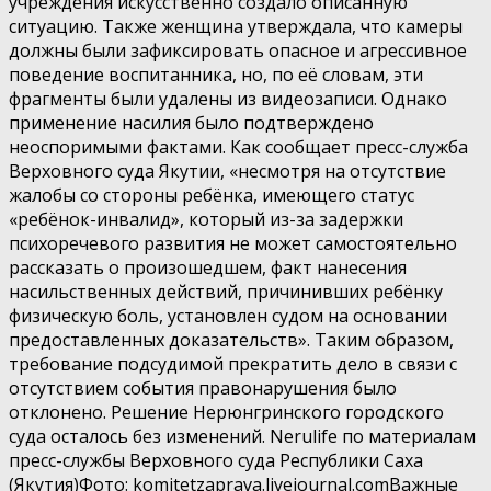
учреждения искусственно создало описанную
ситуацию. Также женщина утверждала, что камеры
должны были зафиксировать опасное и агрессивное
поведение воспитанника, но, по её словам, эти
фрагменты были удалены из видеозаписи. Однако
применение насилия было подтверждено
неоспоримыми фактами. Как сообщает пресс-служба
Верховного суда Якутии, «несмотря на отсутствие
жалобы со стороны ребёнка, имеющего статус
«ребёнок-инвалид», который из-за задержки
психоречевого развития не может самостоятельно
рассказать о произошедшем, факт нанесения
насильственных действий, причинивших ребёнку
физическую боль, установлен судом на основании
предоставленных доказательств». Таким образом,
требование подсудимой прекратить дело в связи с
отсутствием события правонарушения было
отклонено. Решение Нерюнгринского городского
суда осталось без изменений. Nerulife по материалам
пресс-службы Верховного суда Республики Саха
(Якутия)Фото: komitetzaprava.livejournal.comВажные