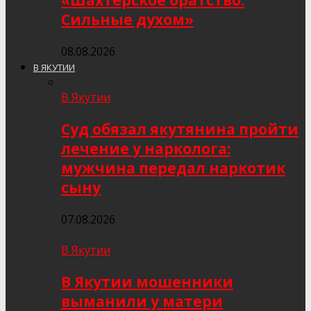
«Шахтёрское братство.
Сильные духом»
08.08.2026
В ЯКУТИИ
В Якутии
Суд обязал якутянина пройти
лечение у нарколога:
мужчина передал наркотик
сыну
07.08.2026
В Якутии
В Якутии мошенники
выманили у матери