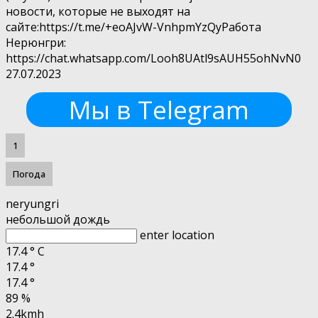
новости, которые не выходят на
сайте:https://t.me/+eoAJvW-VnhpmYzQyРабота
Нерюнгри:
https://chat.whatsapp.com/Looh8UAtl9sAUH55ohNvN0
27.07.2023
Мы в Telegram
1
Погода
neryungri
небольшой дождь
enter location
17.4
°
C
17.4
°
17.4
°
89 %
2.4kmh