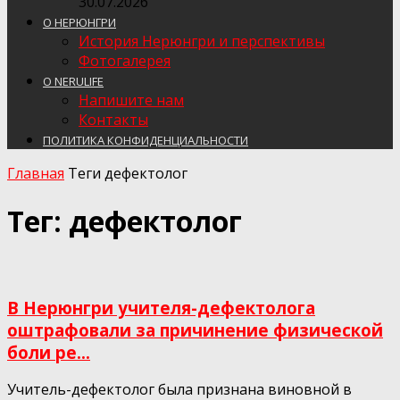
30.07.2026
О НЕРЮНГРИ
История Нерюнгри и перспективы
Фотогалерея
О NERULIFE
Напишите нам
Контакты
ПОЛИТИКА КОНФИДЕНЦИАЛЬНОСТИ
Главная
Теги
дефектолог
Тег: дефектолог
В Нерюнгри учителя-дефектолога
оштрафовали за причинение физической
боли ре...
Учитель-дефектолог была признана виновной в