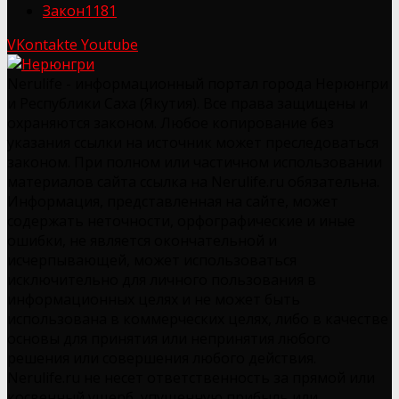
Закон
1181
VKontakte
Youtube
Nerulife - информационный портал города Нерюнгри
и Республики Саха (Якутия). Все права защищены и
охраняются законом. Любое копирование без
указания ссылки на источник может преследоваться
законом. При полном или частичном использовании
материалов сайта ссылка на Nerulife.ru обязательна.
Информация, представленная на сайте, может
содержать неточности, орфографические и иные
ошибки, не является окончательной и
исчерпывающей, может использоваться
исключительно для личного пользования в
информационных целях и не может быть
использована в коммерческих целях, либо в качестве
основы для принятия или непринятия любого
решения или совершения любого действия.
Nerulife.ru не несет ответственность за прямой или
косвенный ущерб, упущенную прибыль или