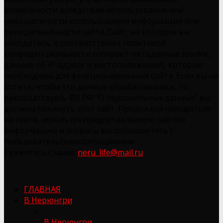
возможности вследствие использования или
невозможности использования информации или
функциональности сайта. Сайт, на котором вы
находитесь, в соответствии с политикой
конфиденциальности собирает метаданные (cookie,
данные об IP-адресе и местоположении), которые
необходимы для функционирования сайта. Если вы не
хотите, чтобы эти данные обрабатывались, то,
руководствуясь ФЗ РФ "О персональных данных" вы
должны покинуть этот сайт. Продолжая находиться
на сайте, используя предоставляемую сайтом
информацию и сервисы вы соглашаетесь с
пользовательским соглашением.
Свяжитесь с нами:
neru_life@mail.ru
ГЛАВНАЯ
В Нерюнгри
В Нерюнгри