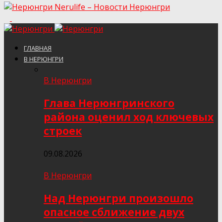
Nerulife – Новости Нерюнгри
ГЛАВНАЯ
В НЕРЮНГРИ
В Нерюнгри
Глава Нерюнгринского
района оценил ход ключевых
строек
09.08.2026
В Нерюнгри
Над Нерюнгри произошло
опасное сближение двух