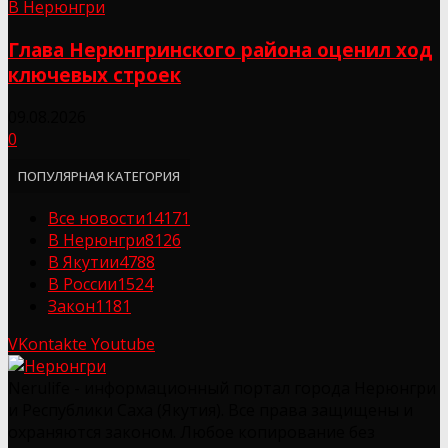
В Нерюнгри
Глава Нерюнгринского района оценил ход
ключевых строек
09.08.2026
0
ПОПУЛЯРНАЯ КАТЕГОРИЯ
Все новости
14171
В Нерюнгри
8126
В Якутии
4788
В России
1524
Закон
1181
VKontakte
Youtube
Nerulife - информационный портал города Нерюнгри
и Республики Саха (Якутия). Все права защищены и
охраняются законом. Любое копирование без