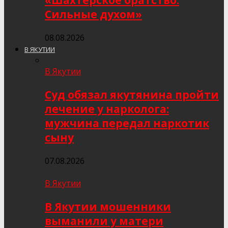
«Шахтёрское братство.
Сильные духом»
08.08.2026
В ЯКУТИИ
В Якутии
Суд обязал якутянина пройти
лечение у нарколога:
мужчина передал наркотик
сыну
07.08.2026
В Якутии
В Якутии мошенники
выманили у матери