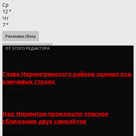
Ср
12
°
Чт
7
°
Рекалама сбоку
ОТ ЭТОГО РЕДАКТОРА
Глава Нерюнгринского района оценил ход
ключевых строек
09.08.2026
Над Нерюнгри произошло опасное
сближение двух самолётов
09.08.2026