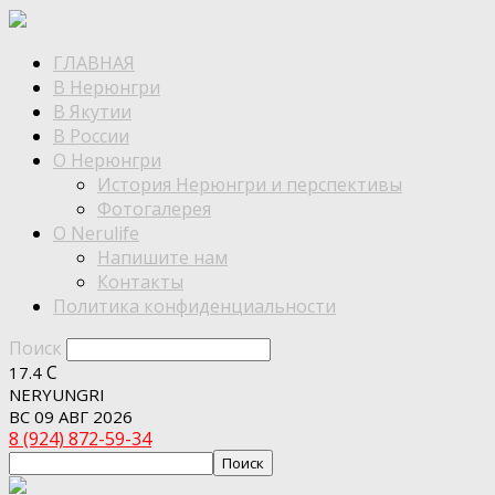
ГЛАВНАЯ
В Нерюнгри
В Якутии
В России
О Нерюнгри
История Нерюнгри и перспективы
Фотогалерея
О Nerulife
Напишите нам
Контакты
Политика конфиденциальности
Поиск
C
17.4
NERYUNGRI
ВС 09 АВГ 2026
8 (924) 872-59-34