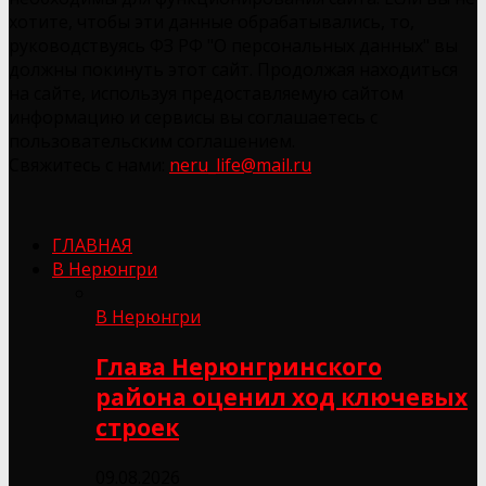
хотите, чтобы эти данные обрабатывались, то,
руководствуясь ФЗ РФ "О персональных данных" вы
должны покинуть этот сайт. Продолжая находиться
на сайте, используя предоставляемую сайтом
информацию и сервисы вы соглашаетесь с
пользовательским соглашением.
Свяжитесь с нами:
neru_life@mail.ru
ГЛАВНАЯ
В Нерюнгри
В Нерюнгри
Глава Нерюнгринского
района оценил ход ключевых
строек
09.08.2026