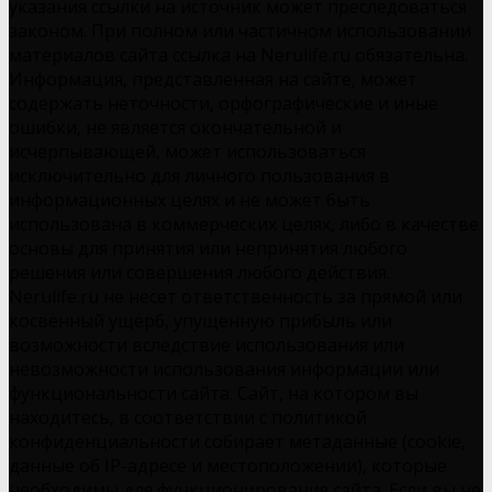
указания ссылки на источник может преследоваться
законом. При полном или частичном использовании
материалов сайта ссылка на Nerulife.ru обязательна.
Информация, представленная на сайте, может
содержать неточности, орфографические и иные
ошибки, не является окончательной и
исчерпывающей, может использоваться
исключительно для личного пользования в
информационных целях и не может быть
использована в коммерческих целях, либо в качестве
основы для принятия или непринятия любого
решения или совершения любого действия.
Nerulife.ru не несет ответственность за прямой или
косвенный ущерб, упущенную прибыль или
возможности вследствие использования или
невозможности использования информации или
функциональности сайта. Сайт, на котором вы
находитесь, в соответствии с политикой
конфиденциальности собирает метаданные (cookie,
данные об IP-адресе и местоположении), которые
необходимы для функционирования сайта. Если вы не