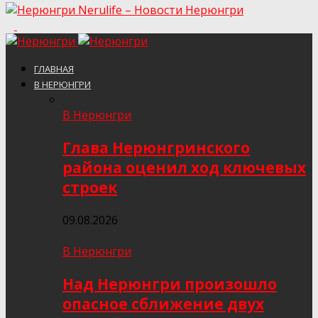
Nerulife – Новости Нерюнгри
ГЛАВНАЯ
В НЕРЮНГРИ
В Нерюнгри
Глава Нерюнгринского
района оценил ход ключевых
строек
09.08.2026
В Нерюнгри
Над Нерюнгри произошло
опасное сближение двух