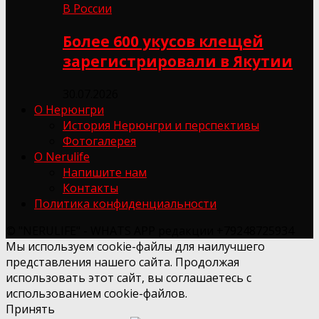
В России
Более 600 укусов клещей
зарегистрировали в Якутии
30.07.2026
О Нерюнгри
История Нерюнгри и перспективы
Фотогалерея
О Nerulife
Напишите нам
Контакты
Политика конфиденциальности
© "NERULIFE" - WHATS APP редакции +79248725934
Мы используем cookie-файлы для наилучшего
представления нашего сайта. Продолжая
использовать этот сайт, вы соглашаетесь с
использованием cookie-файлов.
Принять