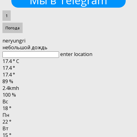
Мы в Telegram
1
Погода
neryungri
небольшой дождь
enter location
17.4
°
C
17.4
°
17.4
°
89 %
2.4kmh
100 %
Вс
18
°
Пн
22
°
Вт
15
°