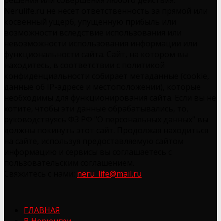
Nerulife.ru не несет ответственность за прямой или
косвенный ущерб, упущенную прибыль или
возможности вследствие использования или
невозможности использования информации или
функциональности сайта. Сайт, на котором вы
находитесь, в соответствии с политикой
конфиденциальности собирает метаданные (cookie,
данные об IP-адресе и местоположении), которые
необходимы для функционирования сайта. Если вы не
хотите, чтобы эти данные обрабатывались, то,
руководствуясь ФЗ РФ "О персональных данных" вы
должны покинуть этот сайт. Продолжая находиться
на сайте, используя предоставляемую сайтом
информацию и сервисы вы соглашаетесь с
пользовательским соглашением.
Свяжитесь с нами:
neru_life@mail.ru
ГЛАВНАЯ
В Нерюнгри