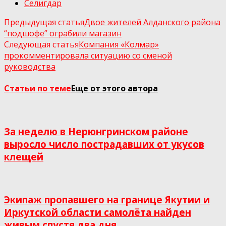
Селигдар
Предыдущая статья
Двое жителей Алданского района
“подшофе” ограбили магазин
Следующая статья
Компания «Колмар»
прокомментировала ситуацию со сменой
руководства
Статьи по теме
Еще от этого автора
За неделю в Нерюнгринском районе
выросло число пострадавших от укусов
клещей
Экипаж пропавшего на границе Якутии и
Иркутской области самолёта найден
живым спустя два дня