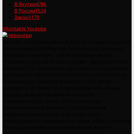
В Якутии
4786
В России
1524
Закон
1179
VKontakte
Youtube
Nerulife - информационный портал города Нерюнгри
и Республики Саха (Якутия). Все права защищены и
охраняются законом. Любое копирование без
указания ссылки на источник может преследоваться
законом. При полном или частичном использовании
материалов сайта ссылка на Nerulife.ru обязательна.
Информация, представленная на сайте, может
содержать неточности, орфографические и иные
ошибки, не является окончательной и
исчерпывающей, может использоваться
исключительно для личного пользования в
информационных целях и не может быть
использована в коммерческих целях, либо в качестве
основы для принятия или непринятия любого
решения или совершения любого действия.