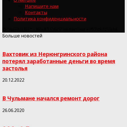
Напишите нам
Контакты
Политика конфиденциальности
© "NERULIFE" - WHATS APP редакции +79248725934
Больше новостей
Вахтовик из Нерюнгринского района
потерял заработанные деньги во время
застолья
20.12.2022
В Чульмане начался ремонт дорог
26.06.2020