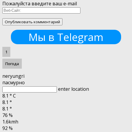
Пожалуйста введите ваш e-mail
Мы в Telegram
1
Погода
neryungri
пасмурно
enter location
8.1
°
C
8.1
°
8.1
°
76 %
1.6kmh
92 %