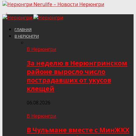
Nerulife – Новости Нерюнгри
ГЛАВНАЯ
В НЕРЮНГРИ
В Нерюнгри
За неделю в Нерюнгринском
районе выросло число
пострадавших от укусов
клещей
06.08.2026
В Нерюнгри
В Чульмане вместе с МинЖКХ