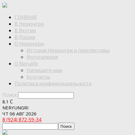
ГЛАВНАЯ
В Нерюнгри
В Якутии
В России
О Нерюнгри
История Нерюнгри и перспективы
Фотогалерея
О Nerulife
Напишите нам
Контакты
Политика конфиденциальности
Поиск
C
8.1
NERYUNGRI
ЧТ 06 АВГ 2026
8 (924) 872-59-34