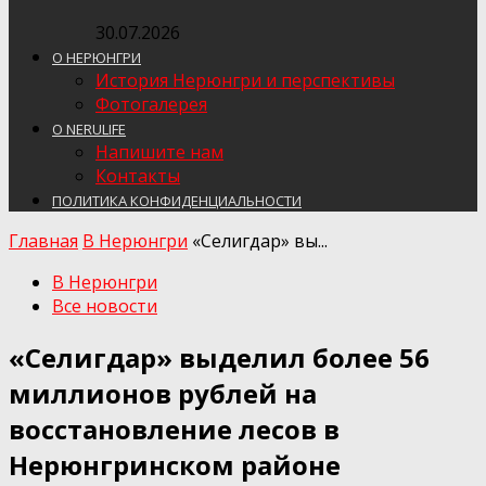
30.07.2026
О НЕРЮНГРИ
История Нерюнгри и перспективы
Фотогалерея
О NERULIFE
Напишите нам
Контакты
ПОЛИТИКА КОНФИДЕНЦИАЛЬНОСТИ
Главная
В Нерюнгри
«Селигдар» вы...
В Нерюнгри
Все новости
«Селигдар» выделил более 56
миллионов рублей на
восстановление лесов в
Нерюнгринском районе