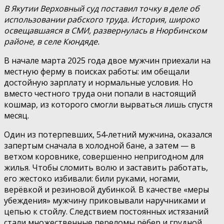
В Якутии Верховный суд поставил точку в деле об
использовании рабского труда. История, широко
освещавшаяся в СМИ, развернулась в Нюрбинском
районе, в селе Кюндяде.
В начале марта 2025 года двое мужчин приехали на
местную ферму в поисках работы: им обещали
достойную зарплату и нормальные условия. Но
вместо честного труда они попали в настоящий
кошмар, из которого смогли вырваться лишь спустя
месяц.
Один из потерпевших, 54‑летний мужчина, оказался
запертым сначала в холодной бане, а затем — в
ветхом коровнике, совершенно непригодном для
жилья. Чтобы сломить волю и заставить работать,
его жестоко избивали: били руками, ногами,
верёвкой и резиновой дубинкой. В качестве «меры
убеждения» мужчину приковывали наручниками и
цепью к стойлу. Следствием постоянных истязаний
стали множественные переломы рёбер и грудной