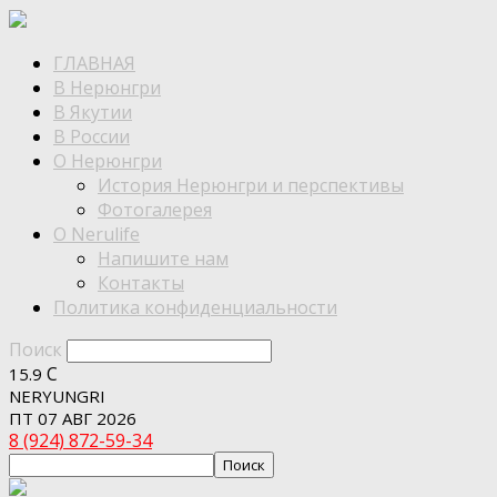
ГЛАВНАЯ
В Нерюнгри
В Якутии
В России
О Нерюнгри
История Нерюнгри и перспективы
Фотогалерея
О Nerulife
Напишите нам
Контакты
Политика конфиденциальности
Поиск
C
15.9
NERYUNGRI
ПТ 07 АВГ 2026
8 (924) 872-59-34