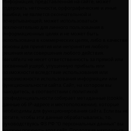
Информация, представленная на сайте, может
содержать неточности, орфографические и иные
ошибки, не является окончательной и
исчерпывающей, может использоваться
исключительно для личного пользования в
информационных целях и не может быть
использована в коммерческих целях, либо в качестве
основы для принятия или непринятия любого
решения или совершения любого действия.
Nerulife.ru не несет ответственность за прямой или
косвенный ущерб, упущенную прибыль или
возможности вследствие использования или
невозможности использования информации или
функциональности сайта. Сайт, на котором вы
находитесь, в соответствии с политикой
конфиденциальности собирает метаданные (cookie,
данные об IP-адресе и местоположении), которые
необходимы для функционирования сайта. Если вы не
хотите, чтобы эти данные обрабатывались, то,
руководствуясь ФЗ РФ "О персональных данных" вы
должны покинуть этот сайт. Продолжая находиться