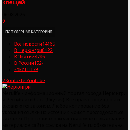
клещей
06.08.2026
0
ПОПУЛЯРНАЯ КАТЕГОРИЯ
Все новости
14165
В Нерюнгри
8122
В Якутии
4786
В России
1524
Закон
1179
VKontakte
Youtube
Nerulife - информационный портал города Нерюнгри
и Республики Саха (Якутия). Все права защищены и
охраняются законом. Любое копирование без
указания ссылки на источник может преследоваться
законом. При полном или частичном использовании
материалов сайта ссылка на Nerulife.ru обязательна.