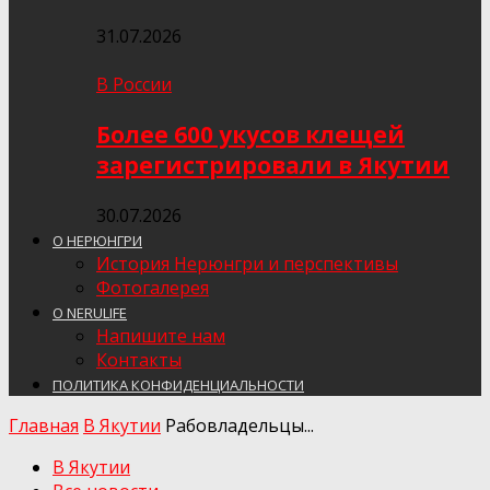
31.07.2026
В России
Более 600 укусов клещей
зарегистрировали в Якутии
30.07.2026
О НЕРЮНГРИ
История Нерюнгри и перспективы
Фотогалерея
О NERULIFE
Напишите нам
Контакты
ПОЛИТИКА КОНФИДЕНЦИАЛЬНОСТИ
Главная
В Якутии
Рабовладельцы...
В Якутии