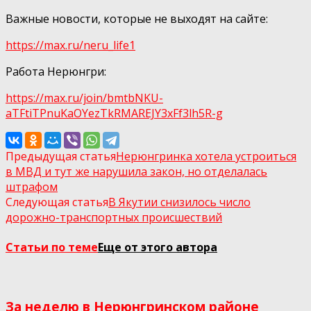
Важные новости, которые не выходят на сайте:
https://max.ru/neru_life1
Работа Нерюнгри:
https://max.ru/join/bmtbNKU-
aTFtiTPnuKaOYezTkRMAREJY3xFf3lh5R-g
Предыдущая статья
Нерюнгринка хотела устроиться
в МВД и тут же нарушила закон, но отделалась
штрафом
Следующая статья
В Якутии снизилось число
дорожно-транспортных происшествий
Статьи по теме
Еще от этого автора
За неделю в Нерюнгринском районе