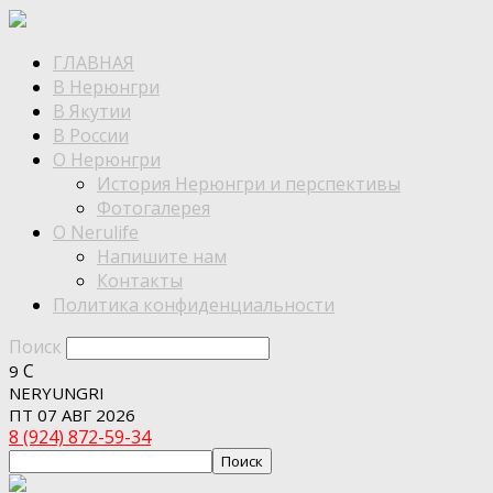
ГЛАВНАЯ
В Нерюнгри
В Якутии
В России
О Нерюнгри
История Нерюнгри и перспективы
Фотогалерея
О Nerulife
Напишите нам
Контакты
Политика конфиденциальности
Поиск
C
9
NERYUNGRI
ПТ 07 АВГ 2026
8 (924) 872-59-34