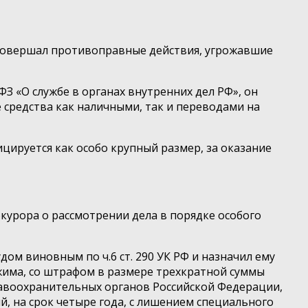
 совершал противоправные действия, угрожавшие
3 ФЗ «О службе в органах внутренних дел РФ», он
 средства как наличными, так и переводами на
цируется как особо крупный размер, за оказание
курора о рассмотрении дела в порядке особого
м виновным по ч.6 ст. 290 УК РФ и назначил ему
жима, со штрафом в размере трехкратной суммы
правоохранительных органов Российской Федерации,
, на срок четыре года, с лишением специального