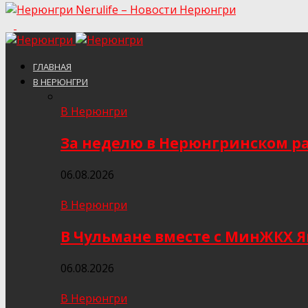
Nerulife – Новости Нерюнгри
ГЛАВНАЯ
В НЕРЮНГРИ
В Нерюнгри
За неделю в Нерюнгринском ра
06.08.2026
В Нерюнгри
В Чульмане вместе с МинЖКХ 
06.08.2026
В Нерюнгри