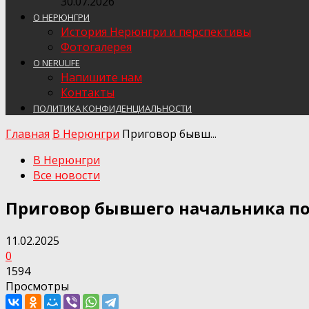
30.07.2026
О НЕРЮНГРИ
История Нерюнгри и перспективы
Фотогалерея
О NERULIFE
Напишите нам
Контакты
ПОЛИТИКА КОНФИДЕНЦИАЛЬНОСТИ
Главная
В Нерюнгри
Приговор бывш...
В Нерюнгри
Все новости
Приговор бывшего начальника по
11.02.2025
0
1594
Просмотры