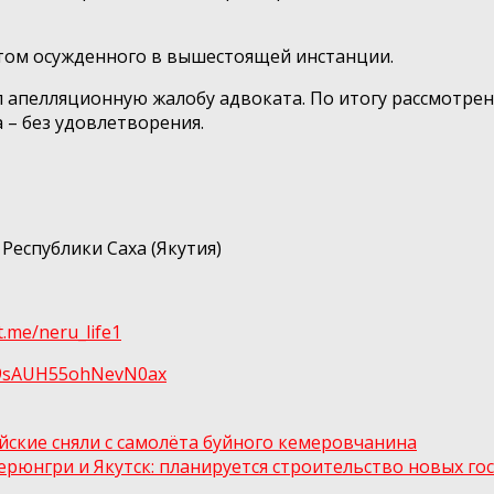
атом осужденного в вышестоящей инстанции.
ел апелляционную жалобу адвоката. По итогу рассмотре
 – без удовлетворения.
Республики Саха (Якутия)
/t.me/neru_life1
tl9sAUH55ohNеvN0ах
ские сняли с самолёта буйного кемеровчанина
ерюнгри и Якутск: планируется строительство новых го