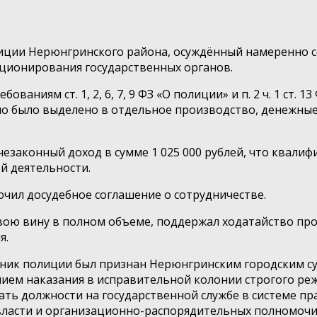
олиции Нерюнгринского района, осуждённый намеренно
ционирования государственных органов.
ниям ст. 1, 2, 6, 7, 9 ФЗ «О полиции» и п. 2 ч. 1 ст. 1
ло было выделено в отдельное производство, денежные
законный доход в сумме 1 025 000 рублей, что квалифи
й деятельности.
ючил досудебное соглашение о сотрудничестве.
свою вину в полном объеме, поддержал ходатайство про
я.
ник полиции был признан Нерюнгринским городским судо
нием наказания в исправительной колонии строгого ре
имать должности на государственной службе в системе 
власти и организационно-распорядительных полномочий