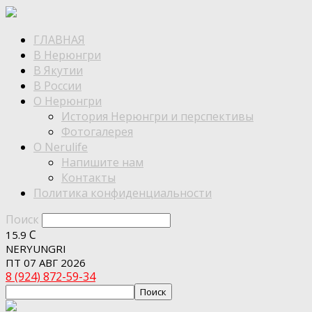
ГЛАВНАЯ
В Нерюнгри
В Якутии
В России
О Нерюнгри
История Нерюнгри и перспективы
Фотогалерея
О Nerulife
Напишите нам
Контакты
Политика конфиденциальности
Поиск
C
15.9
NERYUNGRI
ПТ 07 АВГ 2026
8 (924) 872-59-34