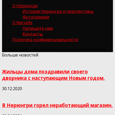
О Нерюнгри
История Нерюнгри и перспективы
Фотогалерея
О Nerulife
Напишите нам
Контакты
Политика конфиденциальности
© "NERULIFE" - WHATS APP редакции +79248725934
Больше новостей
Жильцы дома поздравили своего
дворника с наступающим Новым годом.
30.12.2020
В Нерюнгри горел неработающий магазин.