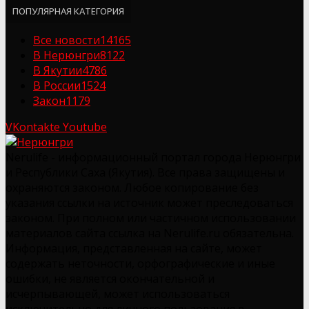
ПОПУЛЯРНАЯ КАТЕГОРИЯ
Все новости
14165
В Нерюнгри
8122
В Якутии
4786
В России
1524
Закон
1179
VKontakte
Youtube
Nerulife - информационный портал города Нерюнгри
и Республики Саха (Якутия). Все права защищены и
охраняются законом. Любое копирование без
указания ссылки на источник может преследоваться
законом. При полном или частичном использовании
материалов сайта ссылка на Nerulife.ru обязательна.
Информация, представленная на сайте, может
содержать неточности, орфографические и иные
ошибки, не является окончательной и
исчерпывающей, может использоваться
исключительно для личного пользования в