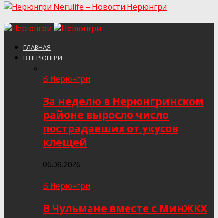
Nerulife – Новости Нерюнгри
ГЛАВНАЯ
В НЕРЮНГРИ
В Нерюнгри
За неделю в Нерюнгринском
районе выросло число
пострадавших от укусов
клещей
06.08.2026
В Нерюнгри
В Чульмане вместе с МинЖКХ