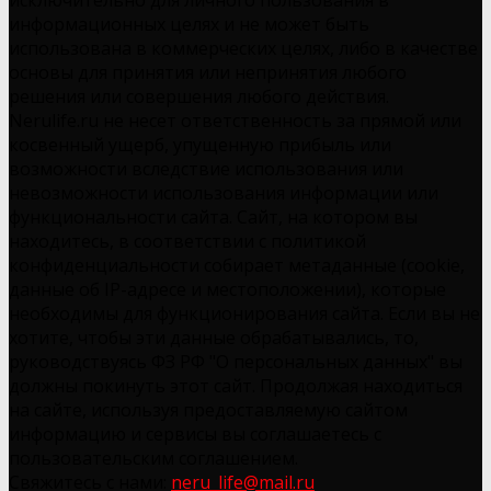
информационных целях и не может быть
использована в коммерческих целях, либо в качестве
основы для принятия или непринятия любого
решения или совершения любого действия.
Nerulife.ru не несет ответственность за прямой или
косвенный ущерб, упущенную прибыль или
возможности вследствие использования или
невозможности использования информации или
функциональности сайта. Сайт, на котором вы
находитесь, в соответствии с политикой
конфиденциальности собирает метаданные (cookie,
данные об IP-адресе и местоположении), которые
необходимы для функционирования сайта. Если вы не
хотите, чтобы эти данные обрабатывались, то,
руководствуясь ФЗ РФ "О персональных данных" вы
должны покинуть этот сайт. Продолжая находиться
на сайте, используя предоставляемую сайтом
информацию и сервисы вы соглашаетесь с
пользовательским соглашением.
Свяжитесь с нами:
neru_life@mail.ru