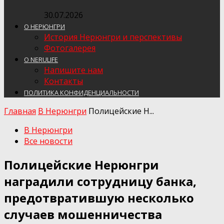
30.07.2026
О НЕРЮНГРИ
История Нерюнгри и перспективы
Фотогалерея
О NERULIFE
Напишите нам
Контакты
ПОЛИТИКА КОНФИДЕНЦИАЛЬНОСТИ
Главная
В Нерюнгри
Полицейские Н...
В Нерюнгри
Все новости
Полицейские Нерюнгри
наградили сотрудницу банка,
предотвратившую несколько
случаев мошенничества