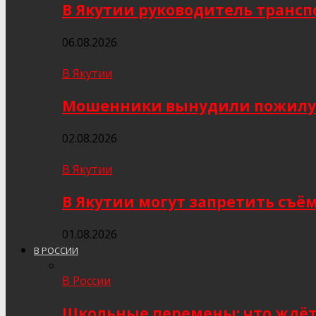
В Якутии руководитель трансп
06.08.2026
В Якутии
Мошенники вынудили пожилую я
02.08.2026
В Якутии
В Якутии могут запретить съё
01.08.2026
В РОССИИ
В России
Школьные перемены: что ждёт 