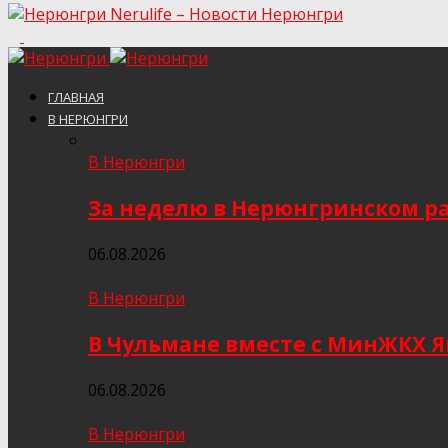
Nerulife – Новости Нерюнгри
ГЛАВНАЯ
В НЕРЮНГРИ
В Нерюнгри
За неделю в Нерюнгринском ра
06.08.2026
В Нерюнгри
В Чульмане вместе с МинЖКХ 
06.08.2026
В Нерюнгри