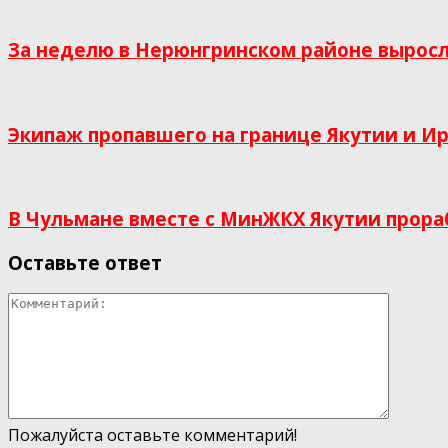
За неделю в Нерюнгринском районе выросл
Экипаж пропавшего на границе Якутии и Ир
В Чульмане вместе с МинЖКХ Якутии прор
Оставьте ответ
Пожалуйста оставьте комментарий!