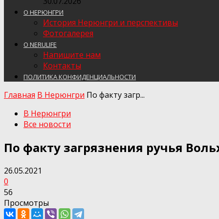
30.07.2026
О НЕРЮНГРИ
История Нерюнгри и перспективы
Фотогалерея
О NERULIFE
Напишите нам
Контакты
ПОЛИТИКА КОНФИДЕНЦИАЛЬНОСТИ
Главная
В Нерюнгри
По факту загр...
В Нерюнгри
Все новости
По факту загрязнения ручья Воль
26.05.2021
0
56
Просмотры