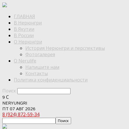
ГЛАВНАЯ
В Нерюнгри
В Якутии
В России
О Нерюнгри
История Нерюнгри и перспективы
Фотогалерея
О Nerulife
Напишите нам
Контакты
Политика конфиденциальности
Поиск
C
9
NERYUNGRI
ПТ 07 АВГ 2026
8 (924) 872-59-34