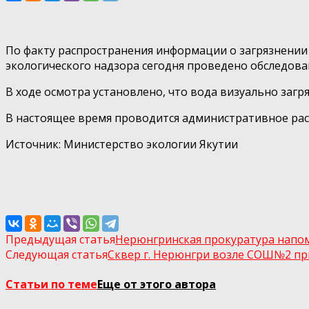
По факту распространения информации о загрязнении 
экологического надзора сегодня проведено обследова
В ходе осмотра установлено, что вода визуально загр
В настоящее время проводится административное рас
Источник: Министерство экологии Якутии
Предыдущая статья
Нерюнгринская прокуратура напом
Следующая статья
Сквер г. Нерюнгри возле СОШ№2 пр
Статьи по теме
Еще от этого автора