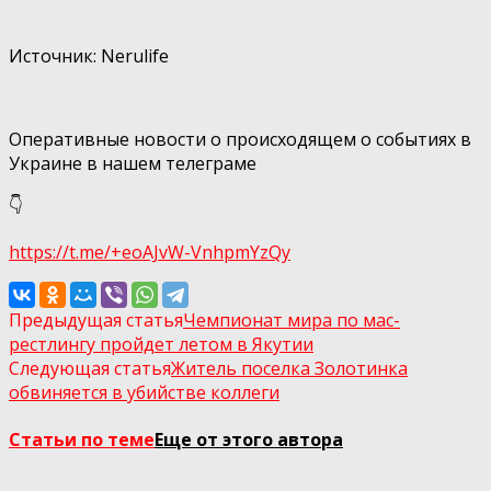
⠀
Источник: Nerulife
⠀
Оперативные новости о происходящем о событиях в
Украине в нашем телеграме
👇
https://t.me/+eoAJvW-VnhpmYzQy
Предыдущая статья
Чемпионат мира по мас-
рестлингу пройдет летом в Якутии
Следующая статья
Житель поселка Золотинка
обвиняется в убийстве коллеги
Статьи по теме
Еще от этого автора