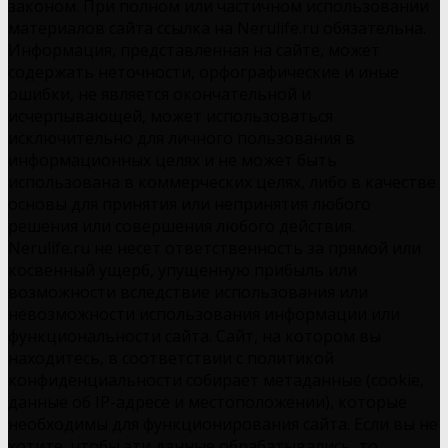
законом. При полном или частичном использовании
материалов сайта ссылка на Nerulife.ru обязательна.
Информация, представленная на сайте, может
содержать неточности, орфографические и иные
ошибки, не является окончательной и
исчерпывающей, может использоваться
исключительно для личного пользования в
информационных целях и не может быть
использована в коммерческих целях, либо в качестве
основы для принятия или непринятия любого
решения или совершения любого действия.
Nerulife.ru не несет ответственность за прямой или
косвенный ущерб, упущенную прибыль или
возможности вследствие использования или
невозможности использования информации или
функциональности сайта. Сайт, на котором вы
находитесь, в соответствии с политикой
конфиденциальности собирает метаданные (cookie,
данные об IP-адресе и местоположении), которые
необходимы для функционирования сайта. Если вы не
хотите, чтобы эти данные обрабатывались, то,