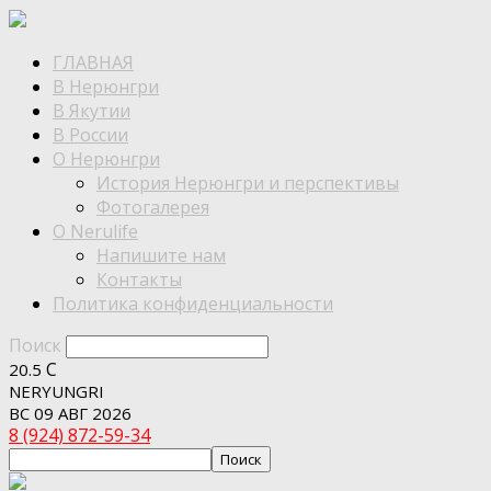
ГЛАВНАЯ
В Нерюнгри
В Якутии
В России
О Нерюнгри
История Нерюнгри и перспективы
Фотогалерея
О Nerulife
Напишите нам
Контакты
Политика конфиденциальности
Поиск
C
20.5
NERYUNGRI
ВС 09 АВГ 2026
8 (924) 872-59-34