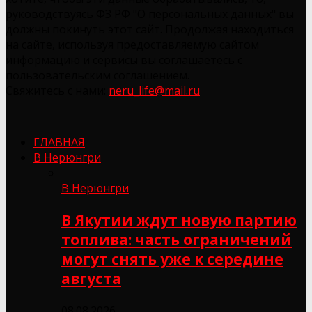
руководствуясь ФЗ РФ "О персональных данных" вы
должны покинуть этот сайт. Продолжая находиться
на сайте, используя предоставляемую сайтом
информацию и сервисы вы соглашаетесь с
пользовательским соглашением.
Свяжитесь с нами:
neru_life@mail.ru
ГЛАВНАЯ
В Нерюнгри
В Нерюнгри
В Якутии ждут новую партию
топлива: часть ограничений
могут снять уже к середине
августа
08.08.2026