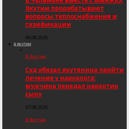
В Чульмане вместе с МинЖКХ
Якутии прорабатывают
вопросы теплоснабжения и
газификации
06.08.2026
В ЯКУТИИ
В Якутии
Суд обязал якутянина пройти
лечение у нарколога:
мужчина передал наркотик
сыну
07.08.2026
В Якутии