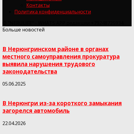
Контакты
Политика конфиденциальности
© "NERULIFE" - WHATS APP редакции +79248725934
Больше новостей
В Нерюнгринском районе в органах
местного самоуправления прокуратура
выявила нарушения трудового
законодательства
05.06.2025
В Нерюнгри из-за короткого замыкания
загорелся автомобиль
22.04.2026