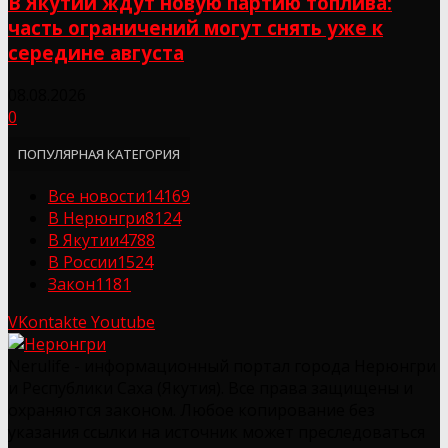
В Якутии ждут новую партию топлива:
часть ограничений могут снять уже к
середине августа
08.08.2026
0
ПОПУЛЯРНАЯ КАТЕГОРИЯ
Все новости
14169
В Нерюнгри
8124
В Якутии
4788
В России
1524
Закон
1181
VKontakte
Youtube
Nerulife - информационный портал города Нерюнгри
и Республики Саха (Якутия). Все права защищены и
охраняются законом. Любое копирование без
указания ссылки на источник может преследоваться