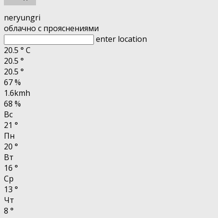
neryungri
облачно с прояснениями
enter location
20.5
°
C
20.5
°
20.5
°
67 %
1.6kmh
68 %
Вс
21
°
Пн
20
°
Вт
16
°
Ср
13
°
Чт
8
°