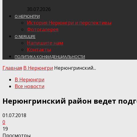
30.07.2026
О НЕРЮНГРИ
История Нерюнгри и перспективы
Фотогалерея
О NERULIFE
Напишите нам
Контакты
ПОЛИТИКА КОНФИДЕНЦИАЛЬНОСТИ
Главная
В Нерюнгри
Нерюнгринский...
В Нерюнгри
Все новости
Нерюнгринский район ведет подг
01.07.2018
0
19
Просмотры