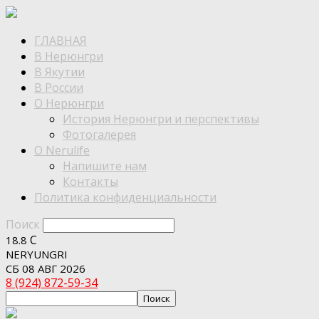
ГЛАВНАЯ
В Нерюнгри
В Якутии
В России
О Нерюнгри
История Нерюнгри и перспективы
Фотогалерея
О Nerulife
Напишите нам
Контакты
Политика конфиденциальности
Поиск
C
18.8
NERYUNGRI
СБ 08 АВГ 2026
8 (924) 872-59-34