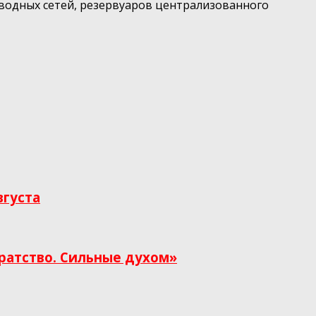
одных сетей, резервуаров централизованного
вгуста
ратство. Сильные духом»