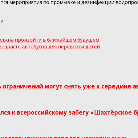
ся мероприятия по промывке и дезинфекции водопров
ии
должна произойти в ближайшем будущем
возрасте автобусов для перевозки детей
ь ограничений могут снять уже к середине а
ся к всероссийскому забегу «Шахтёрское б