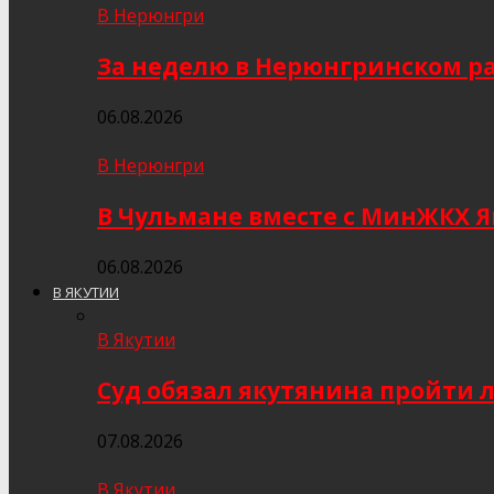
В Нерюнгри
За неделю в Нерюнгринском ра
06.08.2026
В Нерюнгри
В Чульмане вместе с МинЖКХ 
06.08.2026
В ЯКУТИИ
В Якутии
Суд обязал якутянина пройти 
07.08.2026
В Якутии