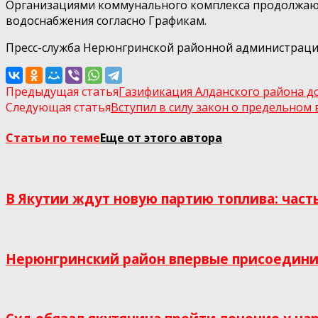
Организациями коммунального комплекса продолжают
водоснабжения согласно Графикам.
Пресс-служба Нерюнгринской районной администрац
Предыдущая статья
Газификация Алданского района 
Следующая статья
Вступил в силу закон о предельном 
Статьи по теме
Еще от этого автора
В Якутии ждут новую партию топлива: част
Нерюнгринский район впервые присоединил