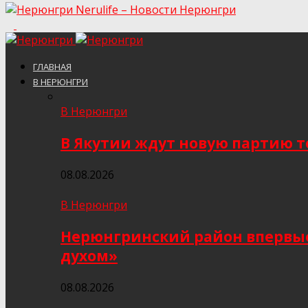
Nerulife – Новости Нерюнгри
ГЛАВНАЯ
В НЕРЮНГРИ
В Нерюнгри
В Якутии ждут новую партию то
08.08.2026
В Нерюнгри
Нерюнгринский район впервые 
духом»
08.08.2026