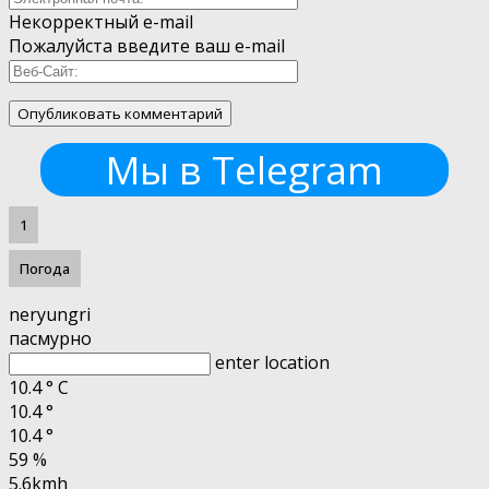
Некорректный e-mail
Пожалуйста введите ваш e-mail
Мы в Telegram
1
Погода
neryungri
пасмурно
enter location
10.4
°
C
10.4
°
10.4
°
59 %
5.6kmh