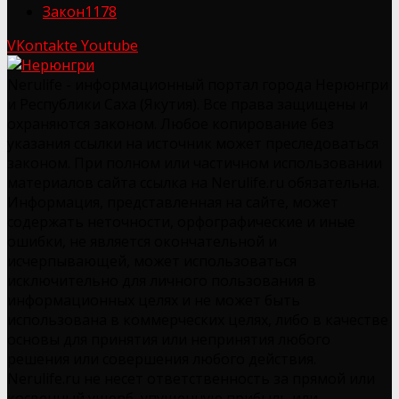
Закон
1178
VKontakte
Youtube
Nerulife - информационный портал города Нерюнгри
и Республики Саха (Якутия). Все права защищены и
охраняются законом. Любое копирование без
указания ссылки на источник может преследоваться
законом. При полном или частичном использовании
материалов сайта ссылка на Nerulife.ru обязательна.
Информация, представленная на сайте, может
содержать неточности, орфографические и иные
ошибки, не является окончательной и
исчерпывающей, может использоваться
исключительно для личного пользования в
информационных целях и не может быть
использована в коммерческих целях, либо в качестве
основы для принятия или непринятия любого
решения или совершения любого действия.
Nerulife.ru не несет ответственность за прямой или
косвенный ущерб, упущенную прибыль или