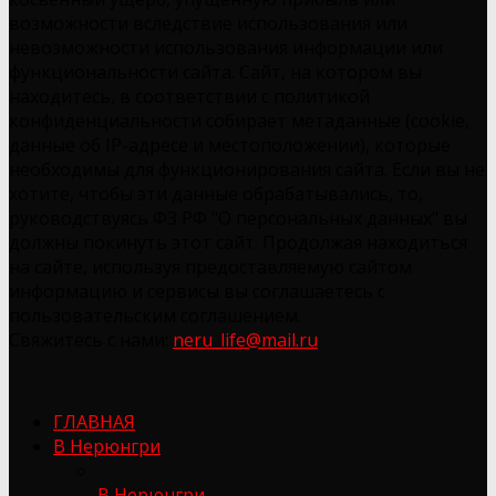
возможности вследствие использования или
невозможности использования информации или
функциональности сайта. Сайт, на котором вы
находитесь, в соответствии с политикой
конфиденциальности собирает метаданные (cookie,
данные об IP-адресе и местоположении), которые
необходимы для функционирования сайта. Если вы не
хотите, чтобы эти данные обрабатывались, то,
руководствуясь ФЗ РФ "О персональных данных" вы
должны покинуть этот сайт. Продолжая находиться
на сайте, используя предоставляемую сайтом
информацию и сервисы вы соглашаетесь с
пользовательским соглашением.
Свяжитесь с нами:
neru_life@mail.ru
ГЛАВНАЯ
В Нерюнгри
В Нерюнгри