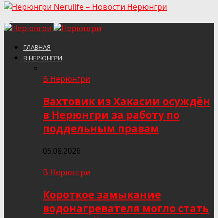
Nerulife – Новости Нерюнгри
ГЛАВНАЯ
В НЕРЮНГРИ
В Нерюнгри
Вахтовик из Хакасии осуждён
в Нерюнгри за работу по
поддельным правам
05.08.2026
В Нерюнгри
Короткое замыкание
водонагревателя могло стать