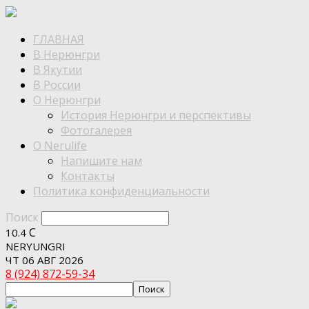
ГЛАВНАЯ
В Нерюнгри
В Якутии
В России
О Нерюнгри
История Нерюнгри и перспективы
Фотогалерея
О Nerulife
Напишите нам
Контакты
Политика конфиденциальности
Поиск
C
10.4
NERYUNGRI
ЧТ 06 АВГ 2026
8 (924) 872-59-34