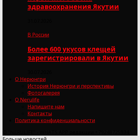
здравоохранения Якутии
31.07.2026
В России
Более 600 укусов клещей
зарегистрировали в Якутии
30.07.2026
О Нерюнгри
История Нерюнгри и перспективы
Фотогалерея
О Nerulife
Напишите нам
Контакты
Политика конфиденциальности
© "NERULIFE" - WHATS APP редакции +79248725934
Больше новостей