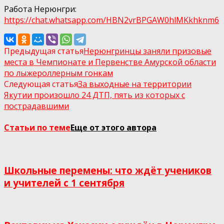
Работа Нерюнгри:
https://chat.whatsapp.com/HBN2vrBPGAW0hlMKkhknm6
Предыдущая статья
Нерюнгринцы заняли призовые
места в Чемпионате и Первенстве Амурской области
по лыжероллерным гонкам
Следующая статья
За выходные на территории
Якутии произошло 24 ДТП, пять из которых с
пострадавшими
Статьи по теме
Еще от этого автора
Школьные перемены: что ждёт учеников
и учителей с 1 сентября