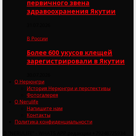
первичного звена
здравоохранения Якутии
31.07.2026
В России
Более 600 укусов клещей
зарегистрировали в Якутии
30.07.2026
О Нерюнгри
История Нерюнгри и перспективы
Фотогалерея
О Nerulife
Напишите нам
Контакты
Политика конфиденциальности
© "NERULIFE" - WHATS APP редакции +79248725934