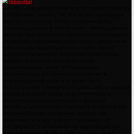
Nerulife - информационный портал города Нерюнгри
и Республики Саха (Якутия). Все права защищены и
охраняются законом. Любое копирование без
указания ссылки на источник может преследоваться
законом. При полном или частичном использовании
материалов сайта ссылка на Nerulife.ru обязательна.
Информация, представленная на сайте, может
содержать неточности, орфографические и иные
ошибки, не является окончательной и
исчерпывающей, может использоваться
исключительно для личного пользования в
информационных целях и не может быть
использована в коммерческих целях, либо в качестве
основы для принятия или непринятия любого
решения или совершения любого действия.
Nerulife.ru не несет ответственность за прямой или
косвенный ущерб, упущенную прибыль или
возможности вследствие использования или
невозможности использования информации или
функциональности сайта. Сайт, на котором вы