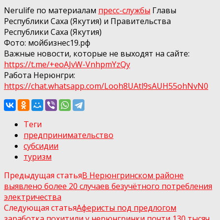
Nerulife по материалам
пресс-службы
Главы
Республики Саха (Якутия) и Правительства
Республики Саха (Якутия)
Фото: мойбизнес19.рф
Важные новости, которые не выходят на сайте:
https://t.me/+eoAJvW-VnhpmYzQy
Работа Нерюнгри:
https://chat.whatsapp.com/Looh8UAtl9sAUH55ohNvN0
Теги
предпринимательство
субсидии
туризм
Предыдущая статья
В Нерюнгринском районе
выявлено более 20 случаев безучётного потребления
электричества
Следующая статья
Аферисты под предлогом
заработка похитили у нерюнгринки почти 130 тысяч