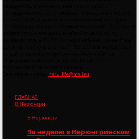
находитесь, в соответствии с политикой
конфиденциальности собирает метаданные (cookie,
данные об IP-адресе и местоположении), которые
необходимы для функционирования сайта. Если вы не
хотите, чтобы эти данные обрабатывались, то,
руководствуясь ФЗ РФ "О персональных данных" вы
должны покинуть этот сайт. Продолжая находиться
на сайте, используя предоставляемую сайтом
информацию и сервисы вы соглашаетесь с
пользовательским соглашением.
Свяжитесь с нами:
neru_life@mail.ru
ГЛАВНАЯ
В Нерюнгри
В Нерюнгри
За неделю в Нерюнгринском