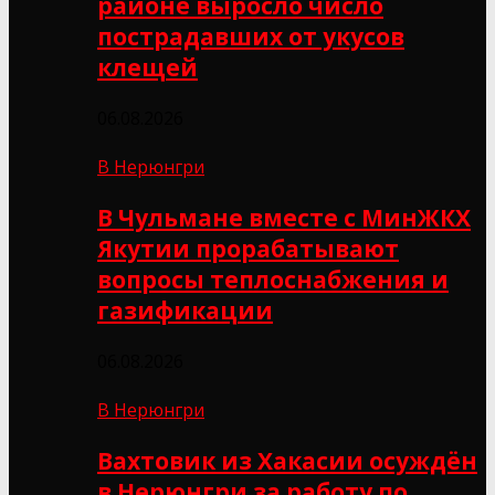
районе выросло число
пострадавших от укусов
клещей
06.08.2026
В Нерюнгри
В Чульмане вместе с МинЖКХ
Якутии прорабатывают
вопросы теплоснабжения и
газификации
06.08.2026
В Нерюнгри
Вахтовик из Хакасии осуждён
в Нерюнгри за работу по