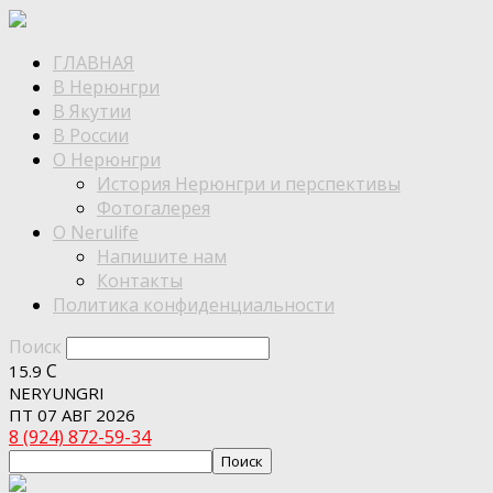
ГЛАВНАЯ
В Нерюнгри
В Якутии
В России
О Нерюнгри
История Нерюнгри и перспективы
Фотогалерея
О Nerulife
Напишите нам
Контакты
Политика конфиденциальности
Поиск
C
15.9
NERYUNGRI
ПТ 07 АВГ 2026
8 (924) 872-59-34