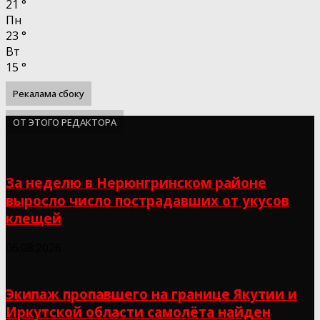
21
°
Пн
23
°
Вт
15
°
Рекалама сбоку
ОТ ЭТОГО РЕДАКТОРА
За неделю в Нерюнгринском районе
выросло число пострадавших от укусов
клещей
06.08.2026
Экипаж пропавшего на границе Якутии и
Иркутской области самолёта найден