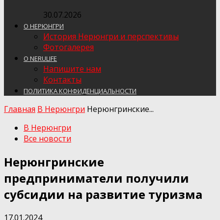
30.07.2026
О НЕРЮНГРИ
История Нерюнгри и перспективы
Фотогалерея
О NERULIFE
Напишите нам
Контакты
ПОЛИТИКА КОНФИДЕНЦИАЛЬНОСТИ
Главная
В Нерюнгри
Нерюнгринские...
В Нерюнгри
Все новости
Нерюнгринские
предприниматели получили
субсидии на развитие туризма
17.01.2024