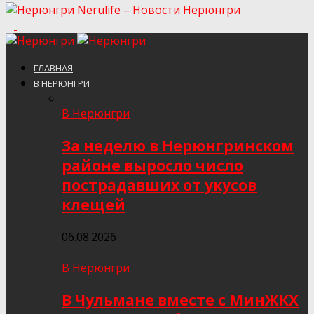
Nerulife – Новости Нерюнгри
ГЛАВНАЯ
В НЕРЮНГРИ
В Нерюнгри
За неделю в Нерюнгринском
районе выросло число
пострадавших от укусов
клещей
06.08.2026
В Нерюнгри
В Чульмане вместе с МинЖКХ