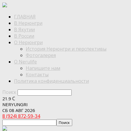
ГЛАВНАЯ
В Нерюнгри
В Якутии
В России
О Нерюнгри
История Нерюнгри и перспективы
Фотогалерея
О Nerulife
Напишите нам
Контакты
Политика конфиденциальности
Поиск
C
21.9
NERYUNGRI
СБ 08 АВГ 2026
8 (924) 872-59-34