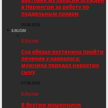
Вахтовик из Хакасии осуждён
в Нерюнгри за работу по
поддельным правам
05.08.2026
В ЯКУТИИ
В Якутии
Суд обязал якутянина пройти
лечение у нарколога:
мужчина передал наркотик
сыну
07.08.2026
В Якутии
В Якутии мошенники