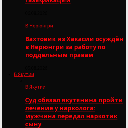
06.08.2026
В Нерюнгри
Вахтовик из Хакасии осуждён
в Нерюнгри за работу по
поддельным правам
05.08.2026
В Якутии
В Якутии
Суд обязал якутянина пройти
лечение у нарколога:
мужчина передал наркотик
сыну