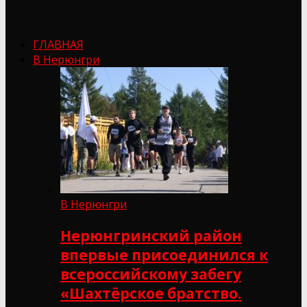
ГЛАВНАЯ
В Нерюнгри
В Нерюнгри
Нерюнгринский район
впервые присоединился к
всероссийскому забегу
«Шахтёрское братство.