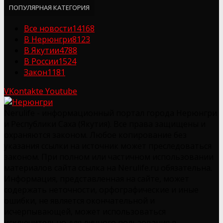
ПОПУЛЯРНАЯ КАТЕГОРИЯ
Все новости
14168
В Нерюнгри
8123
В Якутии
4788
В России
1524
Закон
1181
VKontakte
Youtube
Nerulife - информационный портал города Нерюнгри
и Республики Саха (Якутия). Все права защищены и
охраняются законом. Любое копирование без
указания ссылки на источник может преследоваться
законом. При полном или частичном использовании
материалов сайта ссылка на Nerulife.ru обязательна.
Информация, представленная на сайте, может
содержать неточности, орфографические и иные
ошибки, не является окончательной и
исчерпывающей, может использоваться
исключительно для личного пользования в