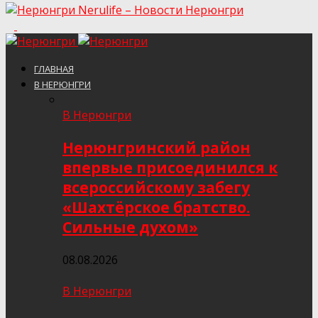
Nerulife – Новости Нерюнгри
ГЛАВНАЯ
В НЕРЮНГРИ
В Нерюнгри
Нерюнгринский район
впервые присоединился к
всероссийскому забегу
«Шахтёрское братство.
Сильные духом»
08.08.2026
В Нерюнгри