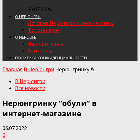
30.07.2026
О НЕРЮНГРИ
История Нерюнгри и перспективы
Фотогалерея
О NERULIFE
Напишите нам
Контакты
ПОЛИТИКА КОНФИДЕНЦИАЛЬНОСТИ
Главная
В Нерюнгри
Нерюнгринку &...
В Нерюнгри
Все новости
Нерюнгринку “обули” в
интернет-магазине
06.07.2022
0