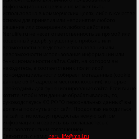
информационных целях и не может быть
использована в коммерческих целях, либо в качестве
основы для принятия или непринятия любого
решения или совершения любого действия.
Nerulife.ru не несет ответственность за прямой или
косвенный ущерб, упущенную прибыль или
возможности вследствие использования или
невозможности использования информации или
функциональности сайта. Сайт, на котором вы
находитесь, в соответствии с политикой
конфиденциальности собирает метаданные (cookie,
данные об IP-адресе и местоположении), которые
необходимы для функционирования сайта. Если вы не
хотите, чтобы эти данные обрабатывались, то,
руководствуясь ФЗ РФ "О персональных данных" вы
должны покинуть этот сайт. Продолжая находиться
на сайте, используя предоставляемую сайтом
информацию и сервисы вы соглашаетесь с
пользовательским соглашением.
Свяжитесь с нами:
neru_life@mail.ru