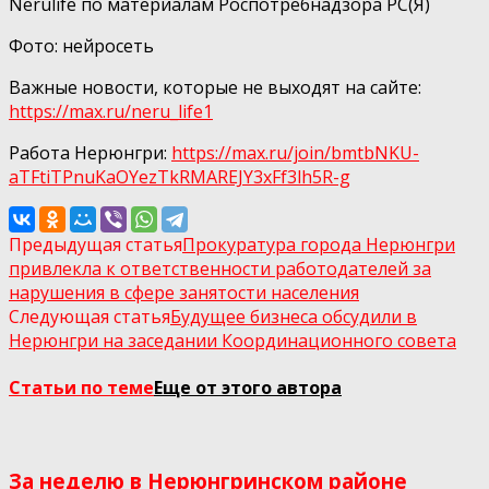
Nerulife по материалам Роспотребнадзора РС(Я)
Фото: нейросеть
Важные новости, которые не выходят на сайте:
https://max.ru/neru_life1
Работа Нерюнгри:
https://max.ru/join/bmtbNKU-
aTFtiTPnuKaOYezTkRMAREJY3xFf3lh5R-g
Предыдущая статья
Прокуратура города Нерюнгри
привлекла к ответственности работодателей за
нарушения в сфере занятости населения
Следующая статья
Будущее бизнеса обсудили в
Нерюнгри на заседании Координационного совета
Статьи по теме
Еще от этого автора
За неделю в Нерюнгринском районе