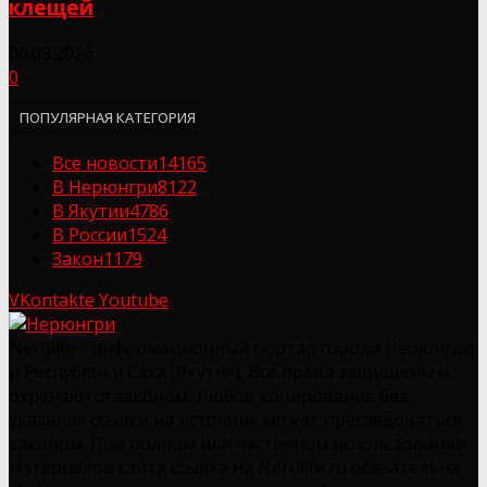
клещей
06.08.2026
0
ПОПУЛЯРНАЯ КАТЕГОРИЯ
Все новости
14165
В Нерюнгри
8122
В Якутии
4786
В России
1524
Закон
1179
VKontakte
Youtube
Nerulife - информационный портал города Нерюнгри
и Республики Саха (Якутия). Все права защищены и
охраняются законом. Любое копирование без
указания ссылки на источник может преследоваться
законом. При полном или частичном использовании
материалов сайта ссылка на Nerulife.ru обязательна.