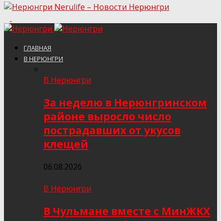
Nerulife – Новости Нерюнгри
ГЛАВНАЯ
В НЕРЮНГРИ
В Нерюнгри
За неделю в Нерюнгринском
районе выросло число
пострадавших от укусов
клещей
06.08.2026
В Нерюнгри
В Чульмане вместе с МинЖКХ