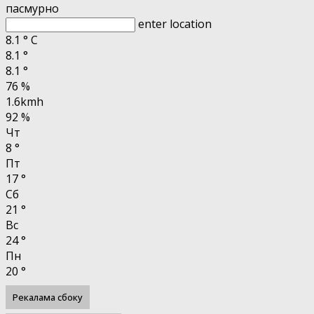
пасмурно
enter location
8.1
°
C
8.1
°
8.1
°
76 %
1.6kmh
92 %
Чт
8
°
Пт
17
°
Сб
21
°
Вс
24
°
Пн
20
°
Рекалама сбоку