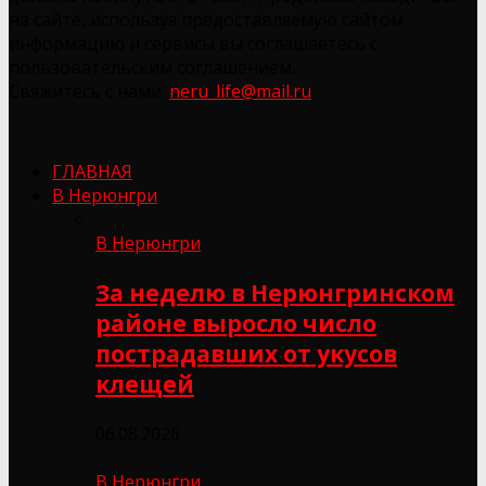
на сайте, используя предоставляемую сайтом
информацию и сервисы вы соглашаетесь с
пользовательским соглашением.
Свяжитесь с нами:
neru_life@mail.ru
ГЛАВНАЯ
В Нерюнгри
В Нерюнгри
За неделю в Нерюнгринском
районе выросло число
пострадавших от укусов
клещей
06.08.2026
В Нерюнгри