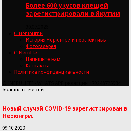
Более 600 укусов клещей
зарегистрировали в Якутии
30.07.2026
О Нерюнгри
История Нерюнгри и перспективы
Фотогалерея
О Nerulife
Напишите нам
Контакты
Политика конфиденциальности
© "NERULIFE" - WHATS APP редакции +79248725934
Больше новостей
Новый случай COVID-19 зарегистрирован в
Нерюнгри.
09.10.2020