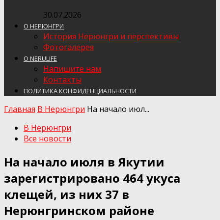
30.07.2026
О НЕРЮНГРИ
История Нерюнгри и перспективы
Фотогалерея
О NERULIFE
Напишите нам
Контакты
ПОЛИТИКА КОНФИДЕНЦИАЛЬНОСТИ
Главная
В Нерюнгри
На начало июл...
В Нерюнгри
Все новости
На начало июля в Якутии
зарегистрировано 464 укуса
клещей, из них 37 в
Нерюнгринском районе