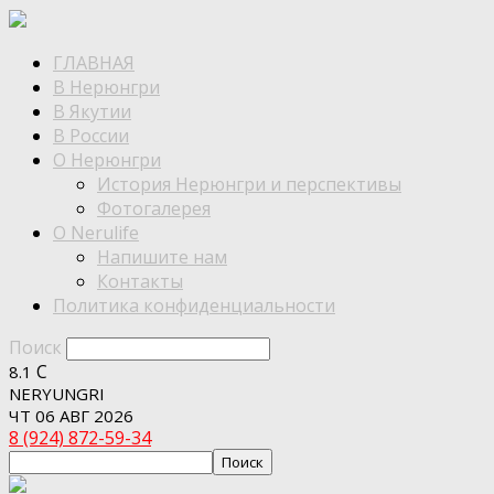
ГЛАВНАЯ
В Нерюнгри
В Якутии
В России
О Нерюнгри
История Нерюнгри и перспективы
Фотогалерея
О Nerulife
Напишите нам
Контакты
Политика конфиденциальности
Поиск
C
8.1
NERYUNGRI
ЧТ 06 АВГ 2026
8 (924) 872-59-34