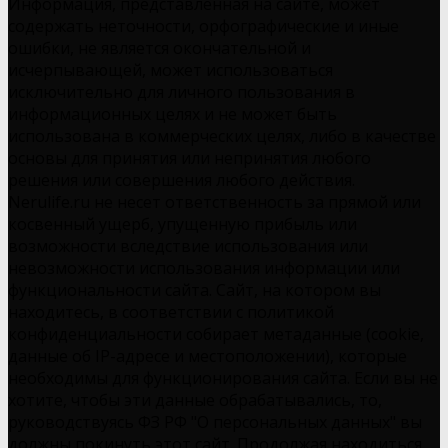
Информация, представленная на сайте, может
содержать неточности, орфографические и иные
ошибки, не является окончательной и
исчерпывающей, может использоваться
исключительно для личного пользования в
информационных целях и не может быть
использована в коммерческих целях, либо в качестве
основы для принятия или непринятия любого
решения или совершения любого действия.
Nerulife.ru не несет ответственность за прямой или
косвенный ущерб, упущенную прибыль или
возможности вследствие использования или
невозможности использования информации или
функциональности сайта. Сайт, на котором вы
находитесь, в соответствии с политикой
конфиденциальности собирает метаданные (cookie,
данные об IP-адресе и местоположении), которые
необходимы для функционирования сайта. Если вы не
хотите, чтобы эти данные обрабатывались, то,
руководствуясь ФЗ РФ "О персональных данных" вы
должны покинуть этот сайт. Продолжая находиться