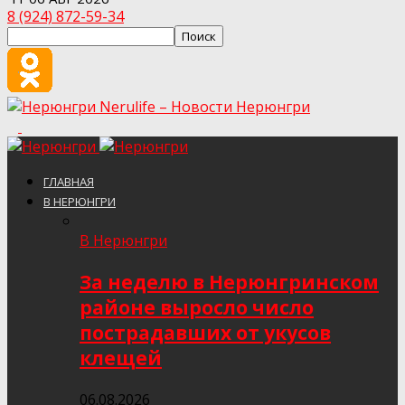
8 (924) 872-59-34
Nerulife – Новости Нерюнгри
ГЛАВНАЯ
В НЕРЮНГРИ
В Нерюнгри
За неделю в Нерюнгринском
районе выросло число
пострадавших от укусов
клещей
06.08.2026