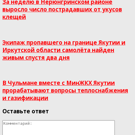
За неделю в Нерюнгринском районе
выросло число пострадавших от укусов
клещей
Экипаж пропавшего на границе Якутии и
Иркутской области самолёта найден
живым спустя два дня
В Чульмане вместе с МинЖКХ Якутии
прорабатывают вопросы теплоснабжения
и газификации
Оставьте ответ