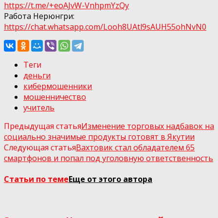
https://t.me/+eoAJvW-VnhpmYzQy
Работа Нерюнгри:
https://chat.whatsapp.com/Looh8UAtl9sAUH55ohNvN0
Теги
деньги
кибермошенники
мошенничество
учитель
Предыдущая статья
Изменение торговых надбавок на
социально значимые продукты готовят в Якутии
Следующая статья
Вахтовик стал обладателем 65
смартфонов и попал под уголовную ответственность
Статьи по теме
Еще от этого автора