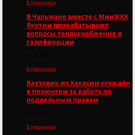
В Нерюнгри
В Чульмане вместе с МинЖКХ
Якутии прорабатывают
вопросы теплоснабжения и
газификации
06.08.2026
В Нерюнгри
Вахтовик из Хакасии осуждён
в Нерюнгри за работу по
поддельным правам
05.08.2026
В Нерюнгри