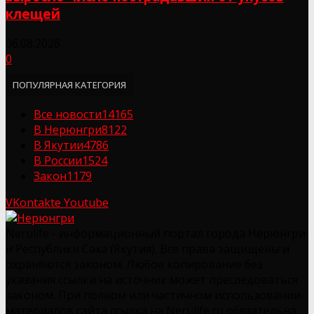
клещей
06.08.2026
0
ПОПУЛЯРНАЯ КАТЕГОРИЯ
Все новости
14165
В Нерюнгри
8122
В Якутии
4786
В России
1524
Закон
1179
VKontakte
Youtube
Nerulife - информационный портал города Нерюнгри
и Республики Саха (Якутия). Все права защищены и
охраняются законом. Любое копирование без
указания ссылки на источник может преследоваться
законом. При полном или частичном использовании
материалов сайта ссылка на Nerulife.ru обязательна.