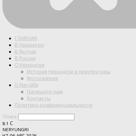
ГЛАВНАЯ
В Нерюнгри
В Якутии
В России
О Нерюнгри
История Нерюнгри и перспективы
Фотогалерея
О Nerulife
Напишите нам
Контакты
Политика конфиденциальности
Поиск
C
8.1
NERYUNGRI
ЧТ 06 АВГ 2026