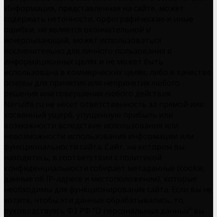
Информация, представленная на сайте, может
содержать неточности, орфографические и иные
ошибки, не является окончательной и
исчерпывающей, может использоваться
исключительно для личного пользования в
информационных целях и не может быть
использована в коммерческих целях, либо в качестве
основы для принятия или непринятия любого
решения или совершения любого действия.
Nerulife.ru не несет ответственность за прямой или
косвенный ущерб, упущенную прибыль или
возможности вследствие использования или
невозможности использования информации или
функциональности сайта. Сайт, на котором вы
находитесь, в соответствии с политикой
конфиденциальности собирает метаданные (cookie,
данные об IP-адресе и местоположении), которые
необходимы для функционирования сайта. Если вы не
хотите, чтобы эти данные обрабатывались, то,
руководствуясь ФЗ РФ "О персональных данных" вы