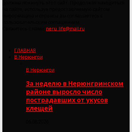
должны покинуть этот сайт. Продолжая находиться
на сайте, используя предоставляемую сайтом
информацию и сервисы вы соглашаетесь с
пользовательским соглашением.
Свяжитесь с нами:
neru_life@mail.ru
ГЛАВНАЯ
В Нерюнгри
В Нерюнгри
За неделю в Нерюнгринском
районе выросло число
пострадавших от укусов
клещей
06.08.2026