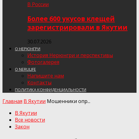
В России
Более 600 укусов клещей
зарегистрировали в Якутии
30.07.2026
О НЕРЮНГРИ
История Нерюнгри и перспективы
Фотогалерея
О NERULIFE
Напишите нам
Контакты
ПОЛИТИКА КОНФИДЕНЦИАЛЬНОСТИ
Главная
В Якутии
Мошенники опр...
В Якутии
Все новости
Закон