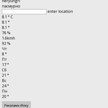
neryungri
пасмурно
enter location
8.1
°
C
8.1
°
8.1
°
76 %
1.6kmh
92 %
Чт
8
°
Пт
17
°
Сб
21
°
Вс
24
°
Пн
20
°
Рекалама сбоку