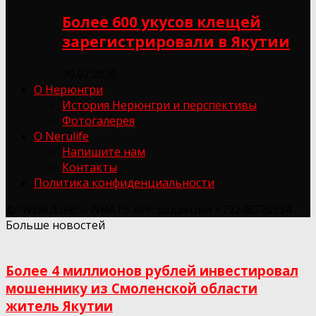
Более 600 укусов клещей
зарегистрировали в Якутии
30.07.2026
О Нерюнгри
История Нерюнгри и перспективы
Фотогалерея
О Nerulife
Напишите нам
Контакты
Политика конфиденциальности
© "NERULIFE" - WHATS APP редакции +79248725934
Больше новостей
Более 4 миллионов рублей инвестировал
мошеннику из Смоленской области
житель Якутии