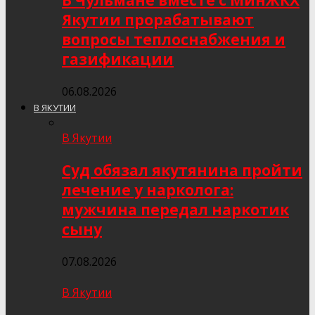
В Чульмане вместе с МинЖКХ
Якутии прорабатывают
вопросы теплоснабжения и
газификации
06.08.2026
В ЯКУТИИ
В Якутии
Суд обязал якутянина пройти
лечение у нарколога:
мужчина передал наркотик
сыну
07.08.2026
В Якутии