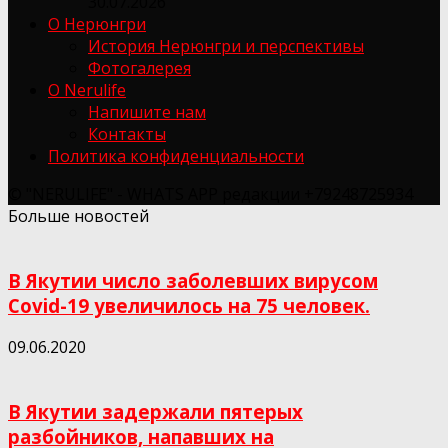
30.07.2026
О Нерюнгри
История Нерюнгри и перспективы
Фотогалерея
О Nerulife
Напишите нам
Контакты
Политика конфиденциальности
© "NERULIFE" - WHATS APP редакции +79248725934
Больше новостей
В Якутии число заболевших вирусом
Covid-19 увеличилось на 75 человек.
09.06.2020
В Якутии задержали пятерых
разбойников, напавших на