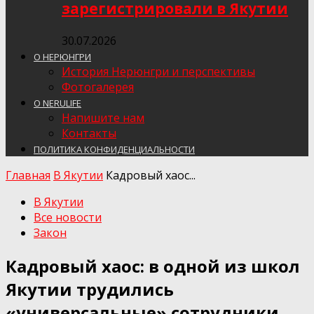
зарегистрировали в Якутии
30.07.2026
О НЕРЮНГРИ
История Нерюнгри и перспективы
Фотогалерея
О NERULIFE
Напишите нам
Контакты
ПОЛИТИКА КОНФИДЕНЦИАЛЬНОСТИ
Главная
В Якутии
Кадровый хаос...
В Якутии
Все новости
Закон
Кадровый хаос: в одной из школ
Якутии трудились
«универсальные» сотрудники