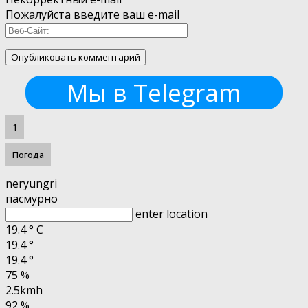
Пожалуйста введите ваш e-mail
Мы в Telegram
1
Погода
neryungri
пасмурно
enter location
19.4
°
C
19.4
°
19.4
°
75 %
2.5kmh
92 %