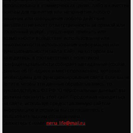
использована в коммерческих целях, либо в качестве
основы для принятия или непринятия любого
решения или совершения любого действия.
Nerulife.ru не несет ответственность за прямой или
косвенный ущерб, упущенную прибыль или
возможности вследствие использования или
невозможности использования информации или
функциональности сайта. Сайт, на котором вы
находитесь, в соответствии с политикой
конфиденциальности собирает метаданные (cookie,
данные об IP-адресе и местоположении), которые
необходимы для функционирования сайта. Если вы не
хотите, чтобы эти данные обрабатывались, то,
руководствуясь ФЗ РФ "О персональных данных" вы
должны покинуть этот сайт. Продолжая находиться
на сайте, используя предоставляемую сайтом
информацию и сервисы вы соглашаетесь с
пользовательским соглашением.
Свяжитесь с нами:
neru_life@mail.ru