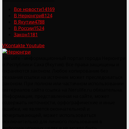
Все новости
14169
В Нерюнгри
8124
В Якутии
4788
В России
1524
Закон
1181
VKontakte
Youtube
Nerulife - информационный портал города Нерюнгри
и Республики Саха (Якутия). Все права защищены и
охраняются законом. Любое копирование без
указания ссылки на источник может преследоваться
законом. При полном или частичном использовании
материалов сайта ссылка на Nerulife.ru обязательна.
Информация, представленная на сайте, может
содержать неточности, орфографические и иные
ошибки, не является окончательной и
исчерпывающей, может использоваться
исключительно для личного пользования в
информационных целях и не может быть