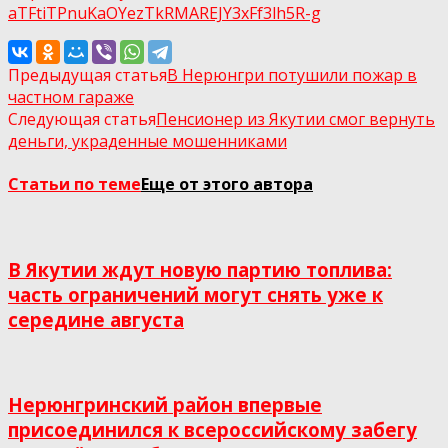
aTFtiTPnuKaOYezTkRMAREJY3xFf3lh5R-g
Предыдущая статья
В Нерюнгри потушили пожар в
частном гараже
Следующая статья
Пенсионер из Якутии смог вернуть
деньги, украденные мошенниками
Статьи по теме
Еще от этого автора
В Якутии ждут новую партию топлива:
часть ограничений могут снять уже к
середине августа
Нерюнгринский район впервые
присоединился к всероссийскому забегу