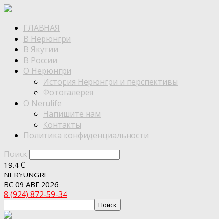
ГЛАВНАЯ
В Нерюнгри
В Якутии
В России
О Нерюнгри
История Нерюнгри и перспективы
Фотогалерея
О Nerulife
Напишите нам
Контакты
Политика конфиденциальности
Поиск
C
19.4
NERYUNGRI
ВС 09 АВГ 2026
8 (924) 872-59-34