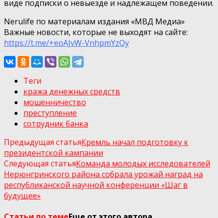
виде подписки о невыезде и надлежащем поведении.
Nerulife по материалам издания «МВД Медиа»
Важные новости, которые не выходят на сайте:
https://t.me/+eoAJvW-VnhpmYzQy
Теги
кража денежных средств
мошенничество
преступление
сотрудник банка
Предыдущая статья
Кремль начал подготовку к
президентской кампании
Следующая статья
Команда молодых исследователей
Нерюнгринского района собрала урожай наград на
республиканской научной конференции «Шаг в
будущее»
Статьи по теме
Еще от этого автора