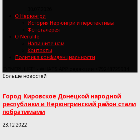
30.07.2026
О Нерюнгри
История Нерюнгри и перспективы
Фотогалерея
О Nerulife
Напишите нам
Контакты
Политика конфиденциальности
© "NERULIFE" - WHATS APP редакции +79248725934
Больше новостей
Город Кировское Донецкой народной
республики и Нерюнгринский район стали
побратимами
23.12.2022