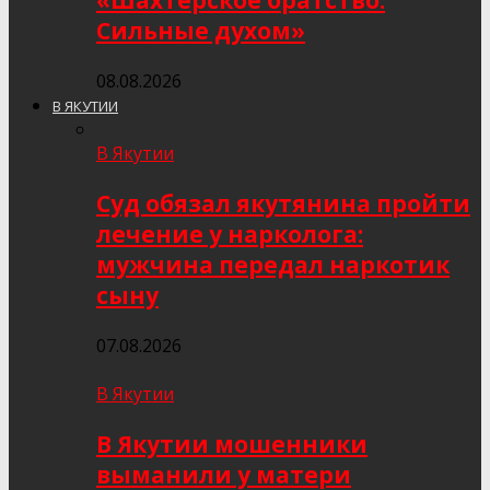
«Шахтёрское братство.
Сильные духом»
08.08.2026
В ЯКУТИИ
В Якутии
Суд обязал якутянина пройти
лечение у нарколога:
мужчина передал наркотик
сыну
07.08.2026
В Якутии
В Якутии мошенники
выманили у матери