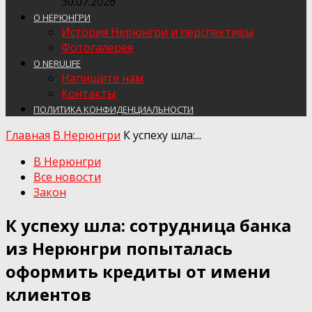
30.07.2026
О НЕРЮНГРИ
История Нерюнгри и перспективы
Фотогалерея
О NERULIFE
Напишите нам
Контакты
ПОЛИТИКА КОНФИДЕНЦИАЛЬНОСТИ
Главная
В Нерюнгри
К успеху шла:...
В Нерюнгри
Все новости
Закон
К успеху шла: сотрудница банка
из Нерюнгри попыталась
оформить кредиты от имени
клиентов