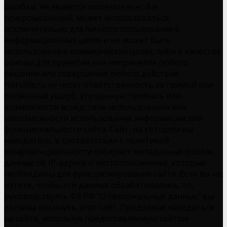
ошибки, не является окончательной и
исчерпывающей, может использоваться
исключительно для личного пользования в
информационных целях и не может быть
использована в коммерческих целях, либо в качестве
основы для принятия или непринятия любого
решения или совершения любого действия.
Nerulife.ru не несет ответственность за прямой или
косвенный ущерб, упущенную прибыль или
возможности вследствие использования или
невозможности использования информации или
функциональности сайта. Сайт, на котором вы
находитесь, в соответствии с политикой
конфиденциальности собирает метаданные (cookie,
данные об IP-адресе и местоположении), которые
необходимы для функционирования сайта. Если вы не
хотите, чтобы эти данные обрабатывались, то,
руководствуясь ФЗ РФ "О персональных данных" вы
должны покинуть этот сайт. Продолжая находиться
на сайте, используя предоставляемую сайтом