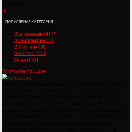
09.08.2026
0
ПОПУЛЯРНАЯ КАТЕГОРИЯ
Все новости
14171
В Нерюнгри
8126
В Якутии
4788
В России
1524
Закон
1181
VKontakte
Youtube
Nerulife - информационный портал города Нерюнгри
и Республики Саха (Якутия). Все права защищены и
охраняются законом. Любое копирование без
указания ссылки на источник может преследоваться
законом. При полном или частичном использовании
материалов сайта ссылка на Nerulife.ru обязательна.
Информация, представленная на сайте, может
содержать неточности, орфографические и иные