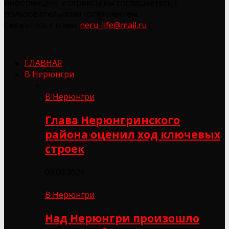
информацию и сервисы вы соглашаетесь с
пользовательским соглашением.
Свяжитесь с нами:
neru_life@mail.ru
ГЛАВНАЯ
В Нерюнгри
В Нерюнгри
Глава Нерюнгринского
района оценил ход ключевых
строек
09.08.2026
В Нерюнгри
Над Нерюнгри произошло