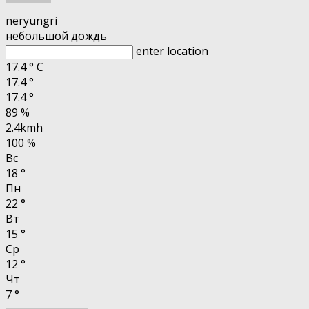
neryungri
небольшой дождь
enter location
17.4
°
C
17.4
°
17.4
°
89 %
2.4kmh
100 %
Вс
18
°
Пн
22
°
Вт
15
°
Ср
12
°
Чт
7
°