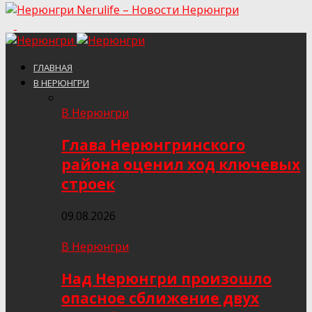
Nerulife – Новости Нерюнгри
ГЛАВНАЯ
В НЕРЮНГРИ
В Нерюнгри
Глава Нерюнгринского
района оценил ход ключевых
строек
09.08.2026
В Нерюнгри
Над Нерюнгри произошло
опасное сближение двух