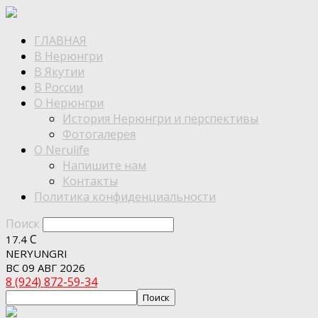
ГЛАВНАЯ
В Нерюнгри
В Якутии
В России
О Нерюнгри
История Нерюнгри и перспективы
Фотогалерея
О Nerulife
Напишите нам
Контакты
Политика конфиденциальности
Поиск
C
17.4
NERYUNGRI
ВС 09 АВГ 2026
8 (924) 872-59-34