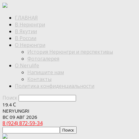
ГЛАВНАЯ
В Нерюнгри
В Якутии
В России
О Нерюнгри
История Нерюнгри и перспективы
Фотогалерея
О Nerulife
Напишите нам
Контакты
Политика конфиденциальности
Поиск
C
19.4
NERYUNGRI
ВС 09 АВГ 2026
8 (924) 872-59-34