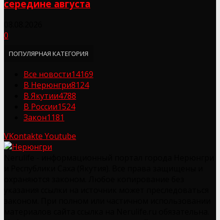
середине августа
08.08.2026
0
ПОПУЛЯРНАЯ КАТЕГОРИЯ
Все новости
14169
В Нерюнгри
8124
В Якутии
4788
В России
1524
Закон
1181
VKontakte
Youtube
Nerulife - информационный портал города Нерюнгри
и Республики Саха (Якутия). Все права защищены и
охраняются законом. Любое копирование без
указания ссылки на источник может преследоваться
законом. При полном или частичном использовании
материалов сайта ссылка на Nerulife.ru обязательна.