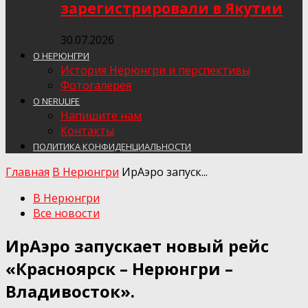
зарегистрировали в Якутии
30.07.2026
О НЕРЮНГРИ
История Нерюнгри и перспективы
Фотогалерея
О NERULIFE
Напишите нам
Контакты
ПОЛИТИКА КОНФИДЕНЦИАЛЬНОСТИ
Главная
В Нерюнгри
ИрАэро запуск...
В Нерюнгри
Все новости
ИрАэро запускает новый рейс
«Красноярск – Нерюнгри –
Владивосток».