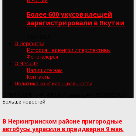
В России
Более 600 укусов клещей
зарегистрировали в Якутии
30.07.2026
О Нерюнгри
История Нерюнгри и перспективы
Фотогалерея
О Nerulife
Напишите нам
Контакты
Политика конфиденциальности
© "NERULIFE" - WHATS APP редакции +79248725934
Больше новостей
В Нерюнгринском районе пригородные
автобусы украсили в преддверии 9 мая.