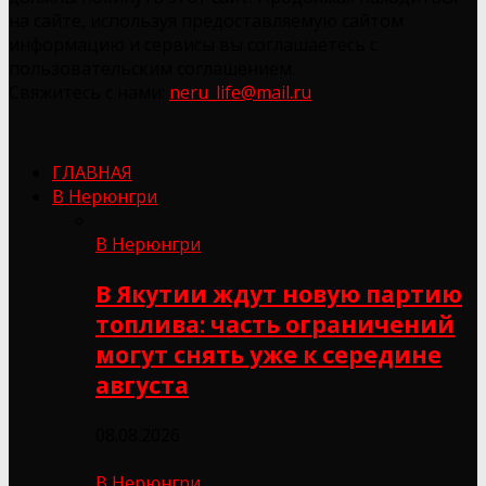
на сайте, используя предоставляемую сайтом
информацию и сервисы вы соглашаетесь с
пользовательским соглашением.
Свяжитесь с нами:
neru_life@mail.ru
ГЛАВНАЯ
В Нерюнгри
В Нерюнгри
В Якутии ждут новую партию
топлива: часть ограничений
могут снять уже к середине
августа
08.08.2026
В Нерюнгри