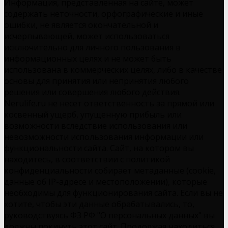
Информация, представленная на сайте, может
содержать неточности, орфографические и иные
ошибки, не является окончательной и
исчерпывающей, может использоваться
исключительно для личного пользования в
информационных целях и не может быть
использована в коммерческих целях, либо в качестве
основы для принятия или непринятия любого
решения или совершения любого действия.
Nerulife.ru не несет ответственность за прямой или
косвенный ущерб, упущенную прибыль или
возможности вследствие использования или
невозможности использования информации или
функциональности сайта. Сайт, на котором вы
находитесь, в соответствии с политикой
конфиденциальности собирает метаданные (cookie,
данные об IP-адресе и местоположении), которые
необходимы для функционирования сайта. Если вы не
хотите, чтобы эти данные обрабатывались, то,
руководствуясь ФЗ РФ "О персональных данных" вы
должны покинуть этот сайт. Продолжая находиться