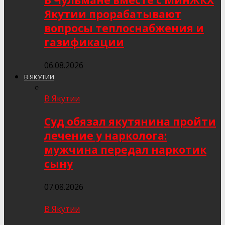
В Чульмане вместе с МинЖКХ
Якутии прорабатывают
вопросы теплоснабжения и
газификации
06.08.2026
В ЯКУТИИ
В Якутии
Суд обязал якутянина пройти
лечение у нарколога:
мужчина передал наркотик
сыну
07.08.2026
В Якутии