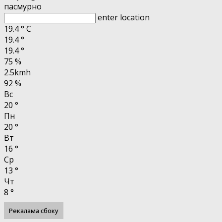
пасмурно
enter location
19.4
°
C
19.4
°
19.4
°
75 %
2.5kmh
92 %
Вс
20
°
Пн
20
°
Вт
16
°
Ср
13
°
Чт
8
°
Рекалама сбоку