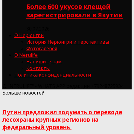
Более 600 укусов клещей
зарегистрировали в Якутии
30.07.2026
О Нерюнгри
История Нерюнгри и перспективы
Фотогалерея
О Nerulife
Напишите нам
Контакты
Политика конфиденциальности
© "NERULIFE" - WHATS APP редакции +79248725934
Больше новостей
Путин предложил подумать о переводе
лесохраны крупных регионов на
федеральный уровень