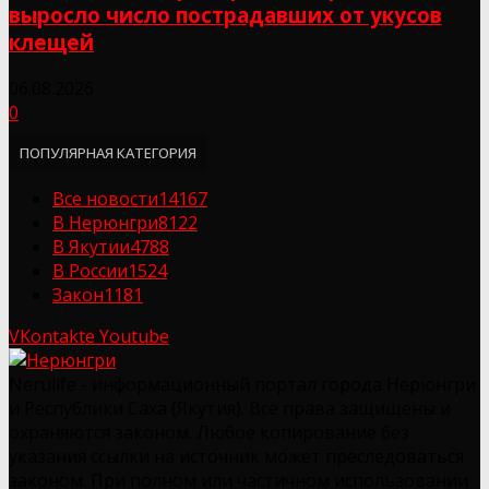
выросло число пострадавших от укусов
клещей
06.08.2026
0
ПОПУЛЯРНАЯ КАТЕГОРИЯ
Все новости
14167
В Нерюнгри
8122
В Якутии
4788
В России
1524
Закон
1181
VKontakte
Youtube
Nerulife - информационный портал города Нерюнгри
и Республики Саха (Якутия). Все права защищены и
охраняются законом. Любое копирование без
указания ссылки на источник может преследоваться
законом. При полном или частичном использовании