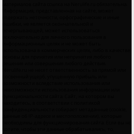
материалов сайта ссылка на Nerulife.ru обязательна.
Информация, представленная на сайте, может
содержать неточности, орфографические и иные
ошибки, не является окончательной и
исчерпывающей, может использоваться
исключительно для личного пользования в
информационных целях и не может быть
использована в коммерческих целях, либо в качестве
основы для принятия или непринятия любого
решения или совершения любого действия.
Nerulife.ru не несет ответственность за прямой или
косвенный ущерб, упущенную прибыль или
возможности вследствие использования или
невозможности использования информации или
функциональности сайта. Сайт, на котором вы
находитесь, в соответствии с политикой
конфиденциальности собирает метаданные (cookie,
данные об IP-адресе и местоположении), которые
необходимы для функционирования сайта. Если вы не
хотите, чтобы эти данные обрабатывались, то,