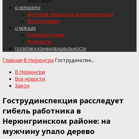
30.07.2026
О НЕРЮНГРИ
История Нерюнгри и перспективы
Фотогалерея
О NERULIFE
Напишите нам
Контакты
ПОЛИТИКА КОНФИДЕНЦИАЛЬНОСТИ
Главная
В Нерюнгри
Гострудинспек...
В Нерюнгри
Все новости
Закон
Гострудинспекция расследует
гибель работника в
Нерюнгринском районе: на
мужчину упало дерево