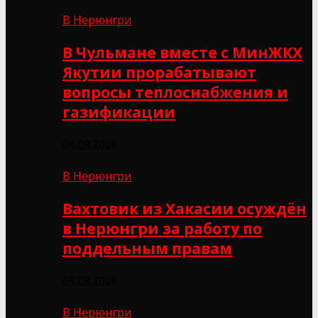
В Нерюнгри
В Чульмане вместе с МинЖКХ
Якутии прорабатывают
вопросы теплоснабжения и
газификации
06.08.2026
В Нерюнгри
Вахтовик из Хакасии осуждён
в Нерюнгри за работу по
поддельным правам
05.08.2026
В Нерюнгри