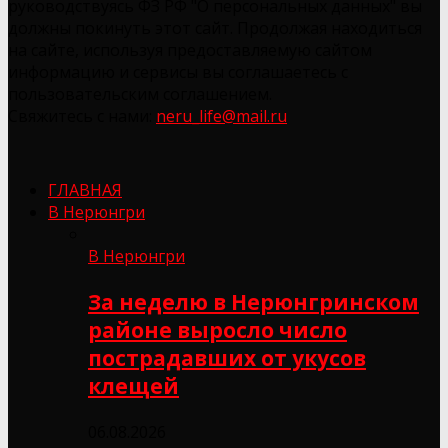
руководствуясь ФЗ РФ "О персональных данных" вы
должны покинуть этот сайт. Продолжая находиться
на сайте, используя предоставляемую сайтом
информацию и сервисы вы соглашаетесь с
пользовательским соглашением.
Свяжитесь с нами:
neru_life@mail.ru
ГЛАВНАЯ
В Нерюнгри
В Нерюнгри
За неделю в Нерюнгринском
районе выросло число
пострадавших от укусов
клещей
06.08.2026