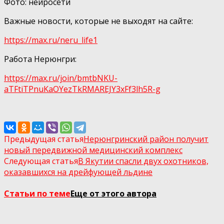
Фото: нейросети
Важные новости, которые не выходят на сайте:
https://max.ru/neru_life1
Работа Нерюнгри:
https://max.ru/join/bmtbNKU-
aTFtiTPnuKaOYezTkRMAREJY3xFf3lh5R-g
Предыдущая статья
Нерюнгринский район получит
новый передвижной медицинский комплекс
Следующая статья
В Якутии спасли двух охотников,
оказавшихся на дрейфующей льдине
Статьи по теме
Еще от этого автора