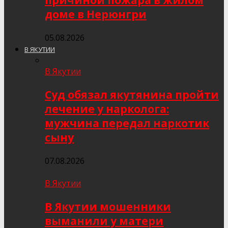
причиной пожара в жилом
доме в Нерюнгри
05.08.2026
В ЯКУТИИ
В Якутии
Суд обязал якутянина пройти
лечение у нарколога:
мужчина передал наркотик
сыну
07.08.2026
В Якутии
В Якутии мошенники
выманили у матери