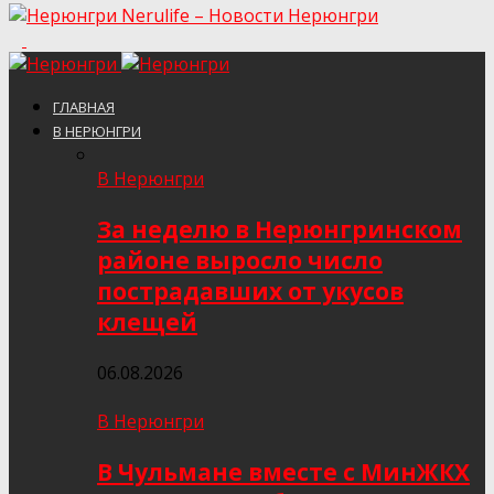
Nerulife – Новости Нерюнгри
ГЛАВНАЯ
В НЕРЮНГРИ
В Нерюнгри
За неделю в Нерюнгринском
районе выросло число
пострадавших от укусов
клещей
06.08.2026
В Нерюнгри
В Чульмане вместе с МинЖКХ