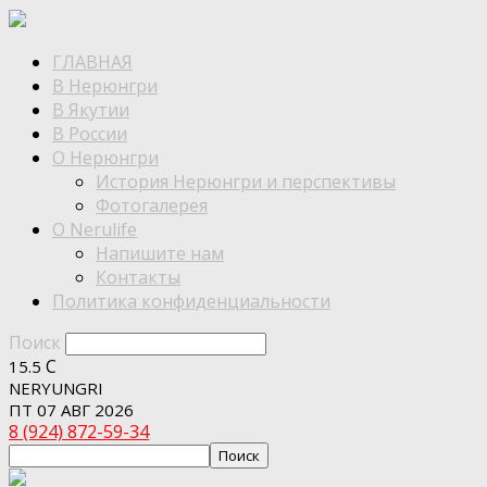
ГЛАВНАЯ
В Нерюнгри
В Якутии
В России
О Нерюнгри
История Нерюнгри и перспективы
Фотогалерея
О Nerulife
Напишите нам
Контакты
Политика конфиденциальности
Поиск
C
15.5
NERYUNGRI
ПТ 07 АВГ 2026
8 (924) 872-59-34