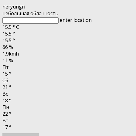
neryungri
небольшая облачность
enter location
15.5
°
C
15.5
°
15.5
°
66 %
1.9kmh
11 %
Пт
15
°
Сб
21
°
Вс
18
°
Пн
22
°
Вт
17
°