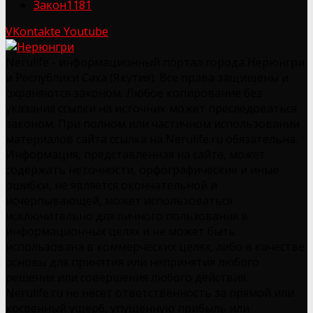
Закон
1181
VKontakte
Youtube
Nerulife - информационный портал города Нерюнгри
и Республики Саха (Якутия). Все права защищены и
охраняются законом. Любое копирование без
указания ссылки на источник может преследоваться
законом. При полном или частичном использовании
материалов сайта ссылка на Nerulife.ru обязательна.
Информация, представленная на сайте, может
содержать неточности, орфографические и иные
ошибки, не является окончательной и
исчерпывающей, может использоваться
исключительно для личного пользования в
информационных целях и не может быть
использована в коммерческих целях, либо в качестве
основы для принятия или непринятия любого
решения или совершения любого действия.
Nerulife.ru не несет ответственность за прямой или
косвенный ущерб, упущенную прибыль или