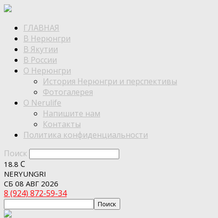
ГЛАВНАЯ
В Нерюнгри
В Якутии
В России
О Нерюнгри
История Нерюнгри и перспективы
Фотогалерея
О Nerulife
Напишите нам
Контакты
Политика конфиденциальности
Поиск
C
18.8
NERYUNGRI
СБ 08 АВГ 2026
8 (924) 872-59-34