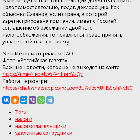
В ином случае налогоплательщик должен уплатить
налог самостоятельно, подав декларацию. Как
объяснил Сазанов, если страна, в которой
зарегистрирована компания, имеет с Россией
соглашение об избежании двойного
налогообложения, то появляется право принять
уплаченный налог к зачёту.
Nerulife по материалам ТАСС
Фото: «Российская газета»
Важные новости, которые не выходят на сайте:
https://t.me/+eoAJvW-VnhpmYzQy
Работа Нерюнгри:
https://chat.whatsapp.com/Looh8UAtl9sAUH55ohNvN0
Теги
налоги
налогоплательщики
удалённые сотрудники