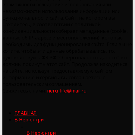
возможности вследствие использования или
невозможности использования информации или
функциональности сайта. Сайт, на котором вы
находитесь, в соответствии с политикой
конфиденциальности собирает метаданные (cookie,
данные об IP-адресе и местоположении), которые
необходимы для функционирования сайта. Если вы не
хотите, чтобы эти данные обрабатывались, то,
руководствуясь ФЗ РФ "О персональных данных" вы
должны покинуть этот сайт. Продолжая находиться
на сайте, используя предоставляемую сайтом
информацию и сервисы вы соглашаетесь с
пользовательским соглашением.
Свяжитесь с нами:
neru_life@mail.ru
ГЛАВНАЯ
В Нерюнгри
В Нерюнгри