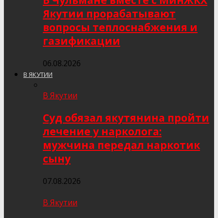
В Чульмане вместе с МинЖКХ
Якутии прорабатывают
вопросы теплоснабжения и
газификации
06.08.2026
В ЯКУТИИ
В Якутии
Суд обязал якутянина пройти
лечение у нарколога:
мужчина передал наркотик
сыну
07.08.2026
В Якутии