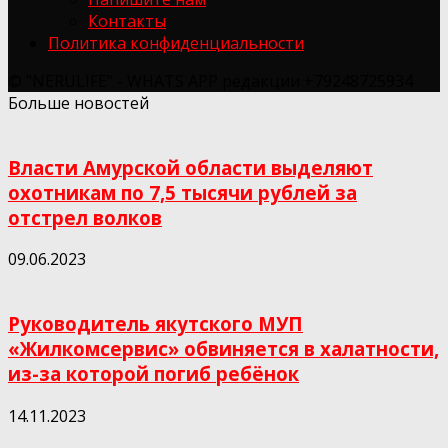
Контакты
Политика конфиденциальности
© "NERULIFE" - WHATS APP редакции +79248725934
Больше новостей
Власти Амурской области выделяют
охотникам по 7,5 тысячи рублей за
отстрел волков
09.06.2023
Руководитель якутского МУП
«Жилкомсервис» обвиняется в халатности,
из-за которой погиб ребёнок
14.11.2023