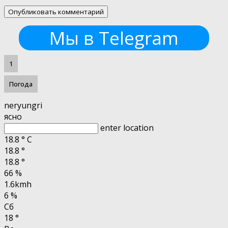
Мы в Telegram
1
Погода
neryungri
ясно
enter location
18.8
°
C
18.8
°
18.8
°
66 %
1.6kmh
6 %
Сб
18
°