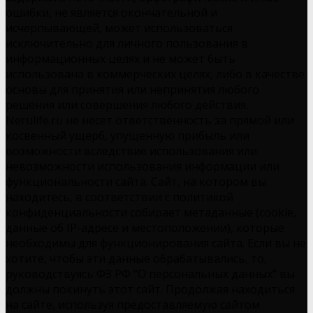
ошибки, не является окончательной и
исчерпывающей, может использоваться
исключительно для личного пользования в
информационных целях и не может быть
использована в коммерческих целях, либо в качестве
основы для принятия или непринятия любого
решения или совершения любого действия.
Nerulife.ru не несет ответственность за прямой или
косвенный ущерб, упущенную прибыль или
возможности вследствие использования или
невозможности использования информации или
функциональности сайта. Сайт, на котором вы
находитесь, в соответствии с политикой
конфиденциальности собирает метаданные (cookie,
данные об IP-адресе и местоположении), которые
необходимы для функционирования сайта. Если вы не
хотите, чтобы эти данные обрабатывались, то,
руководствуясь ФЗ РФ "О персональных данных" вы
должны покинуть этот сайт. Продолжая находиться
на сайте, используя предоставляемую сайтом