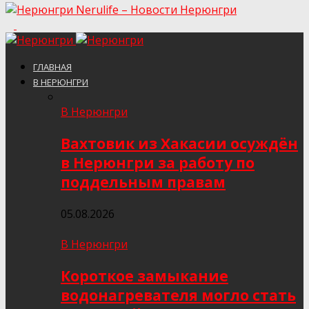
Nerulife – Новости Нерюнгри
ГЛАВНАЯ
В НЕРЮНГРИ
В Нерюнгри
Вахтовик из Хакасии осуждён
в Нерюнгри за работу по
поддельным правам
05.08.2026
В Нерюнгри
Короткое замыкание
водонагревателя могло стать