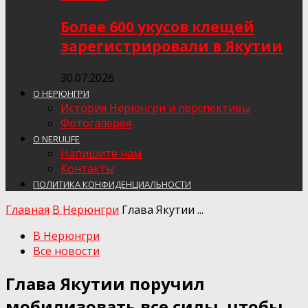
Более 600 укусов клещей
зарегистрировали в Якутии
30.07.2026
О НЕРЮНГРИ
История Нерюнгри и перспективы
Фотогалерея
О NERULIFE
Напишите нам
Контакты
ПОЛИТИКА КОНФИДЕНЦИАЛЬНОСТИ
Главная
В Нерюнгри
Глава Якутии ...
В Нерюнгри
Все новости
Глава Якутии поручил
мобилизовать все силы, чтобы