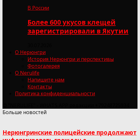
В России
Более 600 укусов клещей
зарегистрировали в Якутии
30.07.2026
О Нерюнгри
История Нерюнгри и перспективы
Фотогалерея
О Nerulife
Напишите нам
Контакты
Политика конфиденциальности
© "NERULIFE" - WHATS APP редакции +79248725934
Больше новостей
Нерюнгринские полицейские продолжают