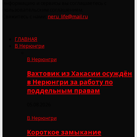
информацию и сервисы вы соглашаетесь с
пользовательским соглашением.
Свяжитесь с нами:
neru_life@mail.ru
ГЛАВНАЯ
В Нерюнгри
В Нерюнгри
Вахтовик из Хакасии осуждён
в Нерюнгри за работу по
поддельным правам
05.08.2026
В Нерюнгри
Короткое замыкание