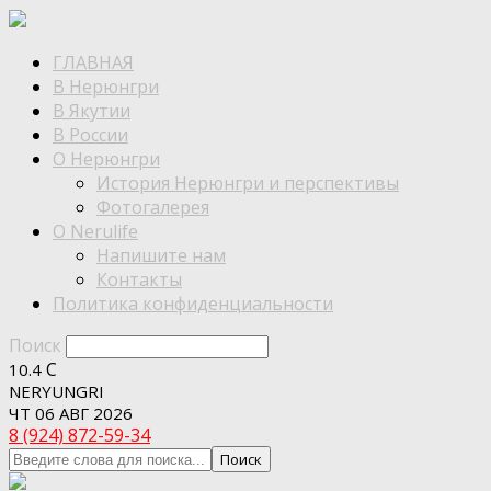
ГЛАВНАЯ
В Нерюнгри
В Якутии
В России
О Нерюнгри
История Нерюнгри и перспективы
Фотогалерея
О Nerulife
Напишите нам
Контакты
Политика конфиденциальности
Поиск
C
10.4
NERYUNGRI
ЧТ 06 АВГ 2026
8 (924) 872-59-34