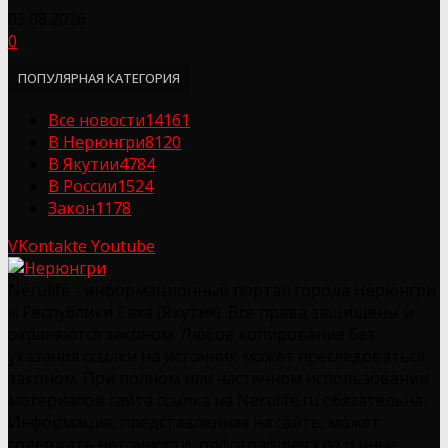
05.08.2026
0
ПОПУЛЯРНАЯ КАТЕГОРИЯ
Все новости
14161
В Нерюнгри
8120
В Якутии
4784
В России
1524
Закон
1178
VKontakte
Youtube
Nerulife - информационный портал города Нерюнгри
и Республики Саха (Якутия). Все права защищены и
охраняются законом. Любое копирование без
указания ссылки на источник может преследоваться
законом. При полном или частичном использовании
материалов сайта ссылка на Nerulife.ru обязательна.
Информация, представленная на сайте, может
содержать неточности, орфографические и иные