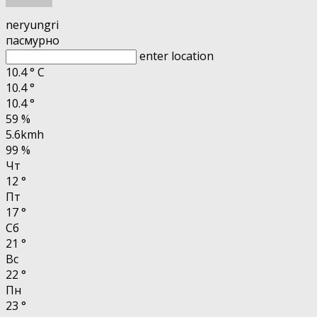
neryungri
пасмурно
enter location
10.4
°
C
10.4
°
10.4
°
59 %
5.6kmh
99 %
Чт
12
°
Пт
17
°
Сб
21
°
Вс
22
°
Пн
23
°