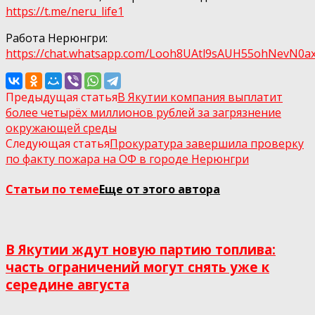
https://t.me/neru_life1
Работа Нерюнгри:
https://chat.whatsapp.com/Looh8UAtl9sAUH55ohNеvN0а
Предыдущая статья
В Якутии компания выплатит
более четырёх миллионов рублей за загрязнение
окружающей среды
Следующая статья
Прокуратура завершила проверку
по факту пожара на ОФ в городе Нерюнгри
Статьи по теме
Еще от этого автора
В Якутии ждут новую партию топлива:
часть ограничений могут снять уже к
середине августа