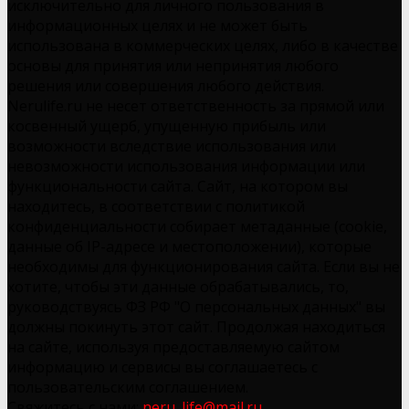
исключительно для личного пользования в
информационных целях и не может быть
использована в коммерческих целях, либо в качестве
основы для принятия или непринятия любого
решения или совершения любого действия.
Nerulife.ru не несет ответственность за прямой или
косвенный ущерб, упущенную прибыль или
возможности вследствие использования или
невозможности использования информации или
функциональности сайта. Сайт, на котором вы
находитесь, в соответствии с политикой
конфиденциальности собирает метаданные (cookie,
данные об IP-адресе и местоположении), которые
необходимы для функционирования сайта. Если вы не
хотите, чтобы эти данные обрабатывались, то,
руководствуясь ФЗ РФ "О персональных данных" вы
должны покинуть этот сайт. Продолжая находиться
на сайте, используя предоставляемую сайтом
информацию и сервисы вы соглашаетесь с
пользовательским соглашением.
Свяжитесь с нами:
neru_life@mail.ru