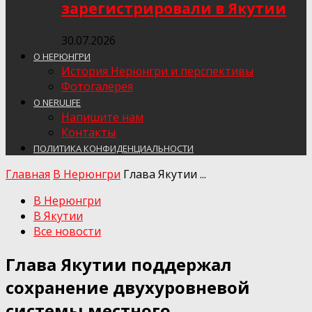
зарегистрировали в Якутии
30.07.2026
О НЕРЮНГРИ
История Нерюнгри и перспективы
Фотогалерея
О NERULIFE
Напишите нам
Контакты
ПОЛИТИКА КОНФИДЕНЦИАЛЬНОСТИ
Главная
В Нерюнгри
Глава Якутии ...
В Нерюнгри
В Якутии
Все новости
Глава Якутии поддержал
сохранение двухуровневой
системы местного