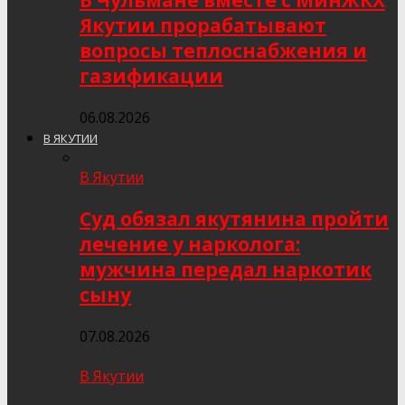
В Чульмане вместе с МинЖКХ
Якутии прорабатывают
вопросы теплоснабжения и
газификации
06.08.2026
В ЯКУТИИ
В Якутии
Суд обязал якутянина пройти
лечение у нарколога:
мужчина передал наркотик
сыну
07.08.2026
В Якутии