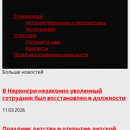
30.07.2026
О Нерюнгри
История Нерюнгри и перспективы
Фотогалерея
О Nerulife
Напишите нам
Контакты
Политика конфиденциальности
© "NERULIFE" - WHATS APP редакции +79248725934
Больше новостей
В Нерюнгри незаконно уволенный
сотрудник был восстановлен в должности
11.03.2026
Праздник детства и открытие детской