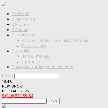
ГЛАВНАЯ
В Нерюнгри
В Якутии
В России
О Нерюнгри
История Нерюнгри и перспективы
Фотогалерея
О Nerulife
Напишите нам
Контакты
Политика конфиденциальности
Поиск
C
19.4
NERYUNGRI
ВС 09 АВГ 2026
8 (924) 872-59-34