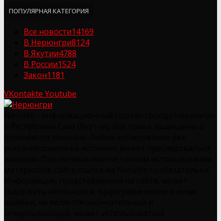
ПОПУЛЯРНАЯ КАТЕГОРИЯ
Все новости
14169
В Нерюнгри
8124
В Якутии
4788
В России
1524
Закон
1181
VKontakte
Youtube
Nerulife - информационный портал города Нерюнгри
и Республики Саха (Якутия). Все права защищены и
охраняются законом. Любое копирование без
указания ссылки на источник может преследоваться
законом. При полном или частичном использовании
материалов сайта ссылка на Nerulife.ru обязательна.
Информация, представленная на сайте, может
содержать неточности, орфографические и иные
ошибки, не является окончательной и
исчерпывающей, может использоваться