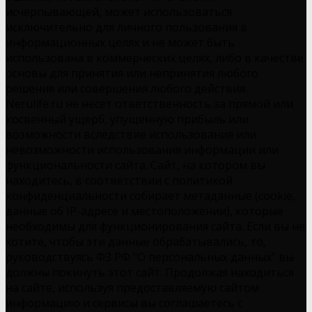
исчерпывающей, может использоваться
исключительно для личного пользования в
информационных целях и не может быть
использована в коммерческих целях, либо в качестве
основы для принятия или непринятия любого
решения или совершения любого действия.
Nerulife.ru не несет ответственность за прямой или
косвенный ущерб, упущенную прибыль или
возможности вследствие использования или
невозможности использования информации или
функциональности сайта. Сайт, на котором вы
находитесь, в соответствии с политикой
конфиденциальности собирает метаданные (cookie,
данные об IP-адресе и местоположении), которые
необходимы для функционирования сайта. Если вы не
хотите, чтобы эти данные обрабатывались, то,
руководствуясь ФЗ РФ "О персональных данных" вы
должны покинуть этот сайт. Продолжая находиться
на сайте, используя предоставляемую сайтом
информацию и сервисы вы соглашаетесь с