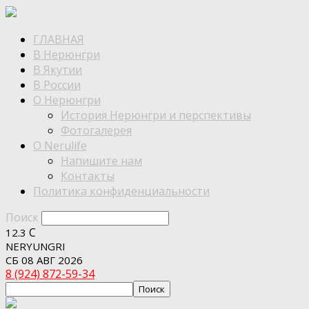
ГЛАВНАЯ
В Нерюнгри
В Якутии
В России
О Нерюнгри
История Нерюнгри и перспективы
Фотогалерея
О Nerulife
Напишите нам
Контакты
Политика конфиденциальности
Поиск
C
12.3
NERYUNGRI
СБ 08 АВГ 2026
8 (924) 872-59-34