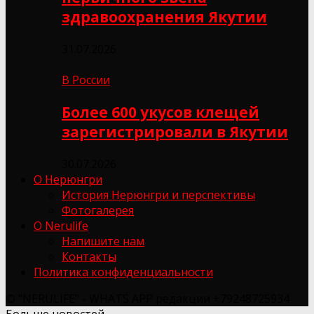
здравоохранения Якутии
31.07.2026
В России
Более 600 укусов клещей
зарегистрировали в Якутии
30.07.2026
О Нерюнгри
История Нерюнгри и перспективы
Фотогалерея
О Nerulife
Напишите нам
Контакты
Политика конфиденциальности
© "NERULIFE" - WHATS APP редакции +79248725934
Больше новостей