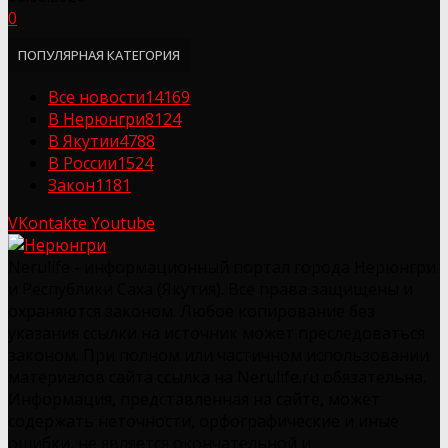
0
ПОПУЛЯРНАЯ КАТЕГОРИЯ
Все новости
14169
В Нерюнгри
8124
В Якутии
4788
В России
1524
Закон
1181
VKontakte
Youtube
Nerulife - информационный портал города Нерюнгри
и Республики Саха (Якутия). Все права защищены и
охраняются законом. Любое копирование без
указания ссылки на источник может преследоваться
законом. При полном или частичном использовании
материалов сайта ссылка на Nerulife.ru обязательна.
Информация, представленная на сайте, может
содержать неточности, орфографические и иные
ошибки, не является окончательной и