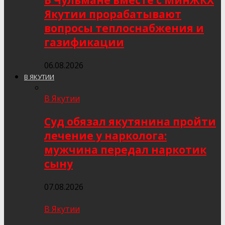
В Чульмане вместе с МинЖКХ
Якутии прорабатывают
вопросы теплоснабжения и
газификации
06.08.2026
В ЯКУТИИ
В Якутии
Суд обязал якутянина пройти
лечение у нарколога:
мужчина передал наркотик
сыну
07.08.2026
В Якутии