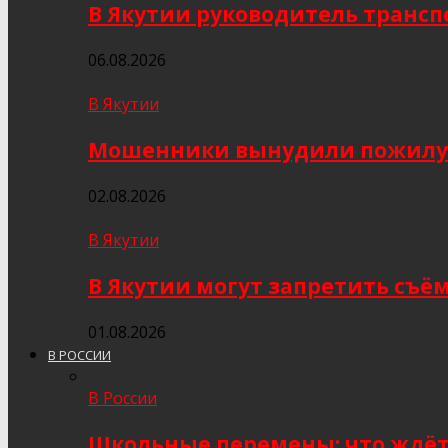
В Якутии руководитель трансп
06.08.2026
В Якутии
Мошенники вынудили пожилую я
02.08.2026
В Якутии
В Якутии могут запретить съё
01.08.2026
В РОССИИ
В России
Школьные перемены: что ждёт 