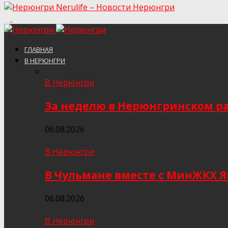
Nerulife – Новости Нерюнгри
ГЛАВНАЯ
В НЕРЮНГРИ
В Нерюнгри
За неделю в Нерюнгринском ра
06.08.2026
В Нерюнгри
В Чульмане вместе с МинЖКХ 
06.08.2026
В Нерюнгри