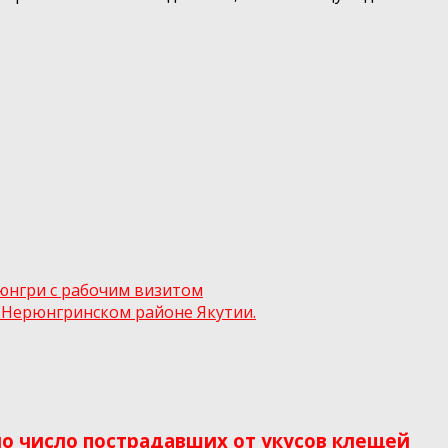
рюнгри с рабочим визитом
 Нерюнгринском районе Якутии.
о число пострадавших от укусов клещей