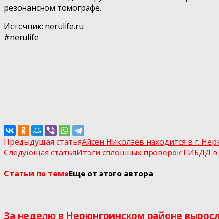
резонансном томографе.
Источник: nerulife.ru
#nerulife
Предыдущая статья
Айсен Николаев находится в г. Не
Следующая статья
Итоги сплошных проверок ГИБДД в
Статьи по теме
Еще от этого автора
За неделю в Нерюнгринском районе выросл