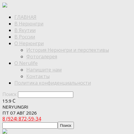
ГЛАВНАЯ
В Нерюнгри
В Якутии
В России
О Нерюнгри
История Нерюнгри и перспективы
Фотогалерея
О Nerulife
Напишите нам
Контакты
Политика конфиденциальности
Поиск
C
15.9
NERYUNGRI
ПТ 07 АВГ 2026
8 (924) 872-59-34