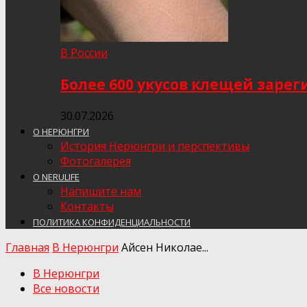
В России
Более 600 укусов клещей заре
30.07.2026
О НЕРЮНГРИ
История Нерюнгри и перспективы
Фотогалерея
О NERULIFE
Напишите нам
Контакты
ПОЛИТИКА КОНФИДЕНЦИАЛЬНОСТИ
Главная
В Нерюнгри
Айсен Николае...
В Нерюнгри
Все новости