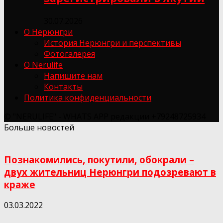
30.07.2026
О Нерюнгри
История Нерюнгри и перспективы
Фотогалерея
О Nerulife
Напишите нам
Контакты
Политика конфиденциальности
© "NERULIFE" - WHATS APP редакции +79248725934
Больше новостей
Познакомились, покутили, обокрали –
двух жительниц Нерюнгри подозревают в
краже
03.03.2022