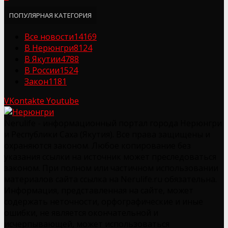
ПОПУЛЯРНАЯ КАТЕГОРИЯ
Все новости
14169
В Нерюнгри
8124
В Якутии
4788
В России
1524
Закон
1181
VKontakte
Youtube
Nerulife - информационный портал города Нерюнгри
и Республики Саха (Якутия). Все права защищены и
охраняются законом. Любое копирование без
указания ссылки на источник может преследоваться
законом. При полном или частичном использовании
материалов сайта ссылка на Nerulife.ru обязательна.
Информация, представленная на сайте, может
содержать неточности, орфографические и иные
ошибки, не является окончательной и
исчерпывающей, может использоваться