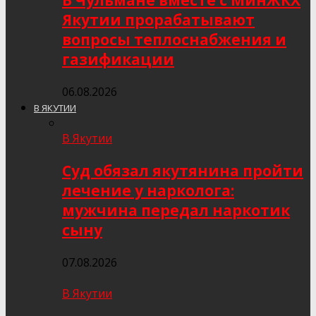
В Чульмане вместе с МинЖКХ
Якутии прорабатывают
вопросы теплоснабжения и
газификации
06.08.2026
В ЯКУТИИ
В Якутии
Суд обязал якутянина пройти
лечение у нарколога:
мужчина передал наркотик
сыну
07.08.2026
В Якутии