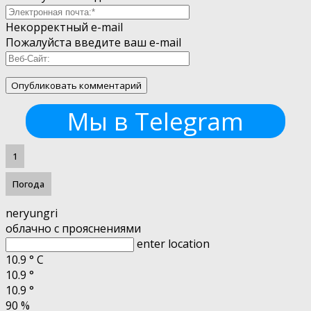
Некорректный e-mail
Пожалуйста введите ваш e-mail
Мы в Telegram
1
Погода
neryungri
облачно с прояснениями
enter location
10.9
°
C
10.9
°
10.9
°
90 %