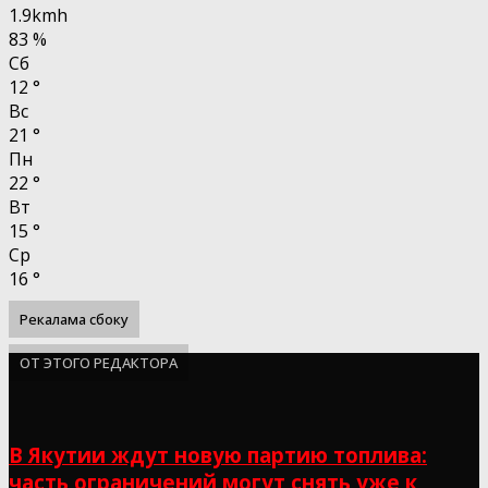
1.9kmh
83 %
Сб
12
°
Вс
21
°
Пн
22
°
Вт
15
°
Ср
16
°
Рекалама сбоку
ОТ ЭТОГО РЕДАКТОРА
В Якутии ждут новую партию топлива:
часть ограничений могут снять уже к