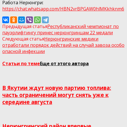
Работа Нерюнгри:
https://chat.whatsapp.com/HBN2vrBPGAW0hlMKkhknm6
Предыдущая статья
Республиканский чемпионат по
пауэрлифтингу принес нерюнгринцам 22 медали
Следующая статья
Нерюнгринские медики
отработали порядок действий на случай завоза особо
опасной инфекции
Статьи по теме
Еще от этого автора
В Якутии ждут новую партию топлива:
часть ограничений могут снять уже к
середине августа
Нерюнгринский район впервые