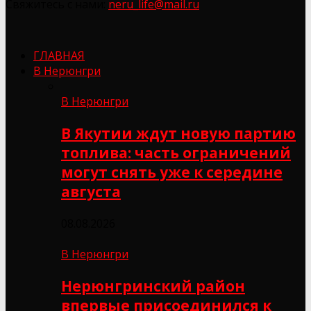
Свяжитесь с нами:
neru_life@mail.ru
ГЛАВНАЯ
В Нерюнгри
В Нерюнгри
В Якутии ждут новую партию
топлива: часть ограничений
могут снять уже к середине
августа
08.08.2026
В Нерюнгри
Нерюнгринский район
впервые присоединился к