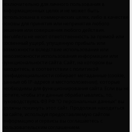
исключительно для личного пользования в
информационных целях и не может быть
использована в коммерческих целях, либо в качестве
основы для принятия или непринятия любого
решения или совершения любого действия.
Nerulife.ru не несет ответственность за прямой или
косвенный ущерб, упущенную прибыль или
возможности вследствие использования или
невозможности использования информации или
функциональности сайта. Сайт, на котором вы
находитесь, в соответствии с политикой
конфиденциальности собирает метаданные (cookie,
данные об IP-адресе и местоположении), которые
необходимы для функционирования сайта. Если вы не
хотите, чтобы эти данные обрабатывались, то,
руководствуясь ФЗ РФ "О персональных данных" вы
должны покинуть этот сайт. Продолжая находиться
на сайте, используя предоставляемую сайтом
информацию и сервисы вы соглашаетесь с
пользовательским соглашением.