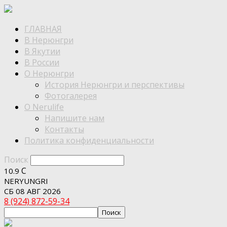
ГЛАВНАЯ
В Нерюнгри
В Якутии
В России
О Нерюнгри
История Нерюнгри и перспективы
Фотогалерея
О Nerulife
Напишите нам
Контакты
Политика конфиденциальности
Поиск
C
10.9
NERYUNGRI
СБ 08 АВГ 2026
8 (924) 872-59-34