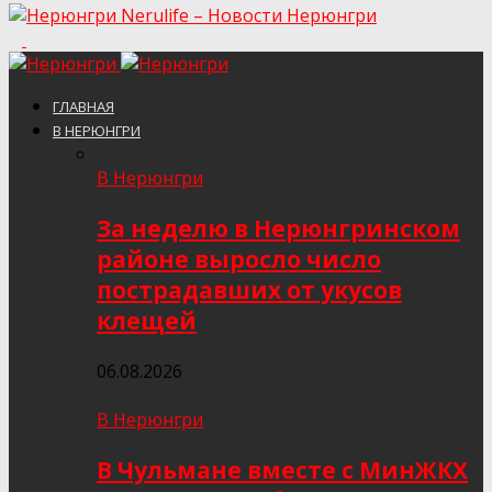
Nerulife – Новости Нерюнгри
ГЛАВНАЯ
В НЕРЮНГРИ
В Нерюнгри
За неделю в Нерюнгринском
районе выросло число
пострадавших от укусов
клещей
06.08.2026
В Нерюнгри
В Чульмане вместе с МинЖКХ