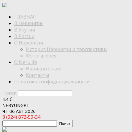
ГЛАВНАЯ
В Нерюнгри
В Якутии
В России
О Нерюнгри
История Нерюнгри и перспективы
Фотогалерея
О Nerulife
Напишите нам
Контакты
Политика конфиденциальности
Поиск
C
4.4
NERYUNGRI
ЧТ 06 АВГ 2026
8 (924) 872-59-34