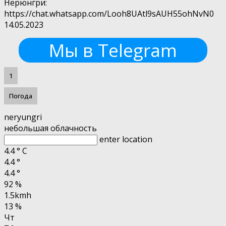
Нерюнгри:
https://chat.whatsapp.com/Looh8UAtl9sAUH55ohNvN0
14.05.2023
Мы в Telegram
1
Погода
neryungri
небольшая облачность
enter location
4.4
°
C
4.4
°
4.4
°
92 %
1.5kmh
13 %
Чт