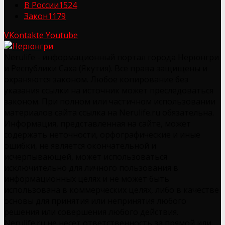
В России
1524
Закон
1179
VKontakte
Youtube
Nerulife - информационный портал города Нерюнгри
и Республики Саха (Якутия). Все права защищены и
охраняются законом. Любое копирование без
указания ссылки на источник может преследоваться
законом. При полном или частичном использовании
материалов сайта ссылка на Nerulife.ru обязательна.
Информация, представленная на сайте, может
содержать неточности, орфографические и иные
ошибки, не является окончательной и
исчерпывающей, может использоваться
исключительно для личного пользования в
информационных целях и не может быть
использована в коммерческих целях, либо в качестве
основы для принятия или непринятия любого
решения или совершения любого действия.
Nerulife.ru не несет ответственность за прямой или