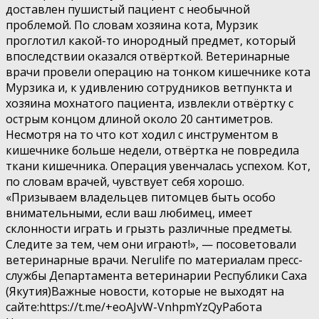
доставлен пушистый пациент с необычной
проблемой. По словам хозяина кота, Мурзик
проглотил какой-то инородный предмет, который
впоследствии оказался отвёрткой. Ветеринарные
врачи провели операцию на тонком кишечнике кота
Мурзика и, к удивлению сотрудников ветпункта и
хозяина мохнатого пациента, извлекли отвёртку с
острым концом длиной около 20 сантиметров.
Несмотря на то что кот ходил с инструментом в
кишечнике больше недели, отвёртка не повредила
ткани кишечника. Операция увенчалась успехом. Кот,
по словам врачей, чувствует себя хорошо.
«Призываем владельцев питомцев быть особо
внимательными, если ваш любимец, имеет
склонности играть и грызть различные предметы.
Следите за тем, чем они играют!», — посоветовали
ветеринарные врачи. Nerulife по материалам пресс-
службы Департамента ветеринарии Республики Саха
(Якутия)Важные новости, которые не выходят на
сайте:https://t.me/+eoAJvW-VnhpmYzQyРабота