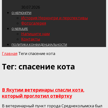
30.07.2026
О НЕРЮНГРИ
История Нерюнгри и перспективы
Фотогалерея
О NERULIFE
Напишите нам
Контакты
ПОЛИТИКА КОНФИДЕНЦИАЛЬНОСТИ
Главная
Теги
спасение кота
Тег: спасение кота
В Якутии ветеринары спасли кота,
который проглотил отвёртку
В ветеринарный пункт города Среднеколымска был