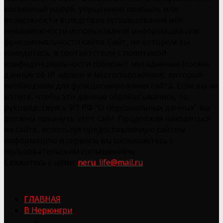
косвенный ущерб, упущенную прибыль или
возможности вследствие использования или
невозможности использования информации или
функциональности сайта. Сайт, на котором вы
находитесь, в соответствии с политикой
конфиденциальности собирает метаданные (cookie,
данные об IP-адресе и местоположении), которые
необходимы для функционирования сайта. Если вы не
хотите, чтобы эти данные обрабатывались, то,
руководствуясь ФЗ РФ "О персональных данных" вы
должны покинуть этот сайт. Продолжая находиться
на сайте, используя предоставляемую сайтом
информацию и сервисы вы соглашаетесь с
пользовательским соглашением.
Свяжитесь с нами:
neru_life@mail.ru
ГЛАВНАЯ
В Нерюнгри