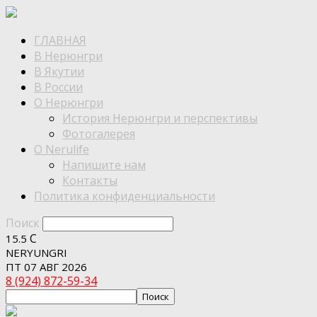
ГЛАВНАЯ
В Нерюнгри
В Якутии
В России
О Нерюнгри
История Нерюнгри и перспективы
Фотогалерея
О Nerulife
Напишите нам
Контакты
Политика конфиденциальности
Поиск
C
15.5
NERYUNGRI
ПТ 07 АВГ 2026
8 (924) 872-59-34