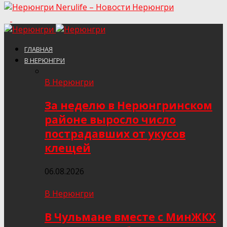
Nerulife – Новости Нерюнгри
ГЛАВНАЯ
В НЕРЮНГРИ
В Нерюнгри
За неделю в Нерюнгринском
районе выросло число
пострадавших от укусов
клещей
06.08.2026
В Нерюнгри
В Чульмане вместе с МинЖКХ