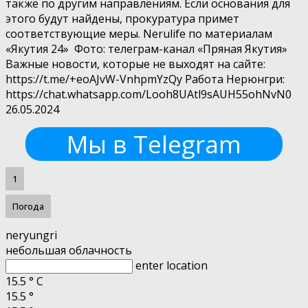
также по другим направлениям. Если основания для
этого будут найдены, прокуратура примет
соответствующие меры. Nerulife по материалам
«Якутия 24» Фото: телеграм-канал «Пряная Якутия»
Важные новости, которые не выходят на сайте:
https://t.me/+eoAJvW-VnhpmYzQy Работа Нерюнгри:
https://chat.whatsapp.com/Looh8UAtl9sAUH55ohNvN0
26.05.2024
Мы в Telegram
1
Погода
neryungri
небольшая облачность
enter location
15.5
°
C
15.5
°