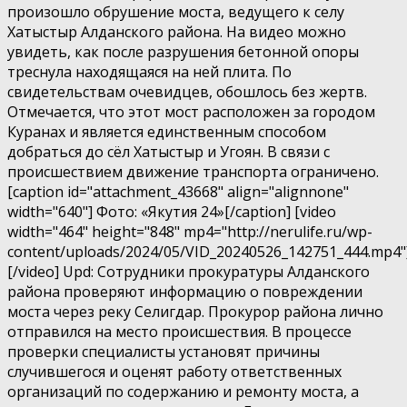
произошло обрушение моста, ведущего к селу
Хатыстыр Алданского района. На видео можно
увидеть, как после разрушения бетонной опоры
треснула находящаяся на ней плита. По
свидетельствам очевидцев, обошлось без жертв.
Отмечается, что этот мост расположен за городом
Куранах и является единственным способом
добраться до сёл Хатыстыр и Угоян. В связи с
происшествием движение транспорта ограничено.
[caption id="attachment_43668" align="alignnone"
width="640"] Фото: «Якутия 24»[/caption] [video
width="464" height="848" mp4="http://nerulife.ru/wp-
content/uploads/2024/05/VID_20240526_142751_444.mp4"
[/video] Upd: Сотрудники прокуратуры Алданского
района проверяют информацию о повреждении
моста через реку Селигдар. Прокурор района лично
отправился на место происшествия. В процессе
проверки специалисты установят причины
случившегося и оценят работу ответственных
организаций по содержанию и ремонту моста, а