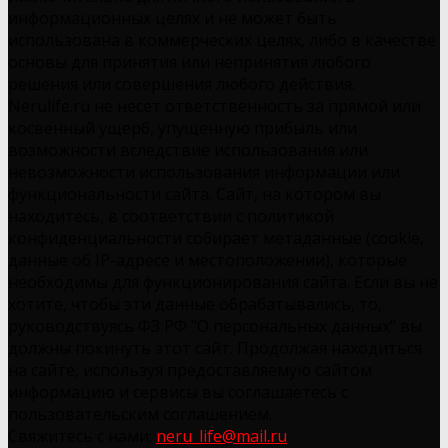
информационных целях и не может быть
использована в коммерческих целях, либо в качестве
основы для принятия или непринятия любого
решения или совершения любого действия.
Nerulife.ru не несет ответственность за прямой или
косвенный ущерб, упущенную прибыль или
возможности вследствие использования или
невозможности использования информации или
функциональности сайта. Сайт, на котором вы
находитесь, в соответствии с политикой
конфиденциальности собирает метаданные (cookie,
данные об IP-адресе и местоположении), которые
необходимы для функционирования сайта. Если вы не
хотите, чтобы эти данные обрабатывались, то,
руководствуясь ФЗ РФ "О персональных данных" вы
должны покинуть этот сайт. Продолжая находиться
на сайте, используя предоставляемую сайтом
информацию и сервисы вы соглашаетесь с
пользовательским соглашением.
Свяжитесь с нами:
neru_life@mail.ru