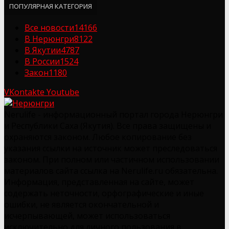
ПОПУЛЯРНАЯ КАТЕГОРИЯ
Все новости
14166
В Нерюнгри
8122
В Якутии
4787
В России
1524
Закон
1180
VKontakte
Youtube
Nerulife - информационный портал города Нерюнгри
и Республики Саха (Якутия). Все права защищены и
охраняются законом. Любое копирование без
указания ссылки на источник может преследоваться
законом. При полном или частичном использовании
материалов сайта ссылка на Nerulife.ru обязательна.
Информация, представленная на сайте, может
содержать неточности, орфографические и иные
ошибки, не является окончательной и
исчерпывающей, может использоваться
исключительно для личного пользования в