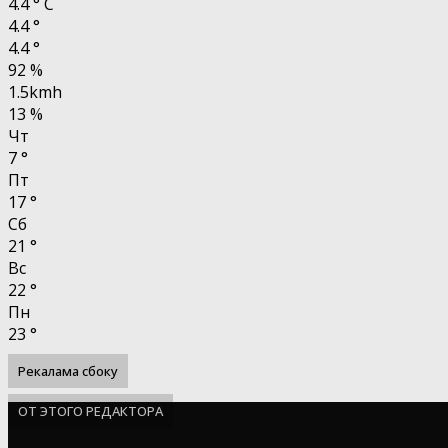
4.4
°
C
4.4
°
4.4
°
92 %
1.5kmh
13 %
Чт
7
°
Пт
17
°
Сб
21
°
Вс
22
°
Пн
23
°
Рекалама сбоку
ОТ ЭТОГО РЕДАКТОРА