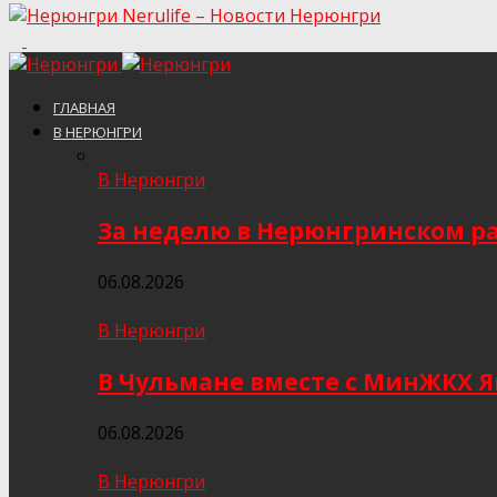
Nerulife – Новости Нерюнгри
ГЛАВНАЯ
В НЕРЮНГРИ
В Нерюнгри
За неделю в Нерюнгринском ра
06.08.2026
В Нерюнгри
В Чульмане вместе с МинЖКХ 
06.08.2026
В Нерюнгри