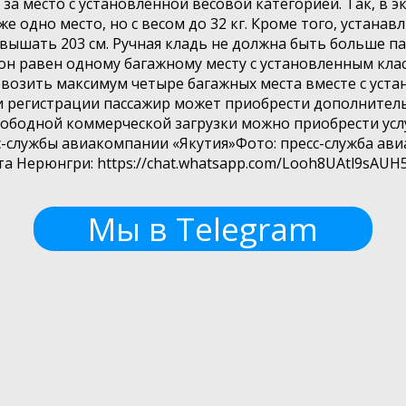
 за место с установленной весовой категорией. Так, в 
кже одно место, но с весом до 32 кг. Кроме того, устан
ышать 203 см. Ручная кладь не должна быть больше па
он равен одному багажному месту с установленным клас
возить максимум четыре багажных места вместе с уста
и регистрации пассажир может приобрести дополнитель
свободной коммерческой загрузки можно приобрести ус
с-службы авиакомпании «Якутия»Фото: пресс-служба ав
та Нерюнгри: https://chat.whatsapp.com/Looh8UAtl9sAU
Мы в Telegram