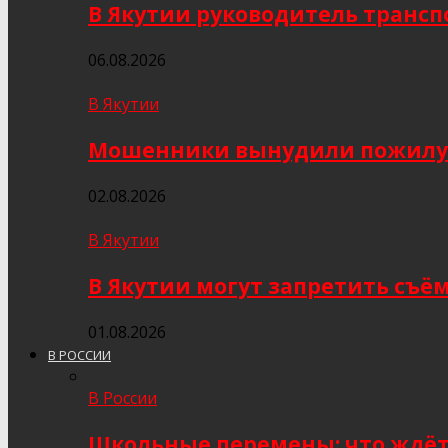
В Якутии руководитель трансп
06.08.2026
В Якутии
Мошенники вынудили пожилую я
02.08.2026
В Якутии
В Якутии могут запретить съё
01.08.2026
В РОССИИ
В России
Школьные перемены: что ждёт 