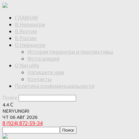
ГЛАВНАЯ
В Нерюнгри
В Якутии
В России
О Нерюнгри
История Нерюнгри и перспективы
Фотогалерея
О Nerulife
Напишите нам
Контакты
Политика конфиденциальности
Поиск
C
4.4
NERYUNGRI
ЧТ 06 АВГ 2026
8 (924) 872-59-34