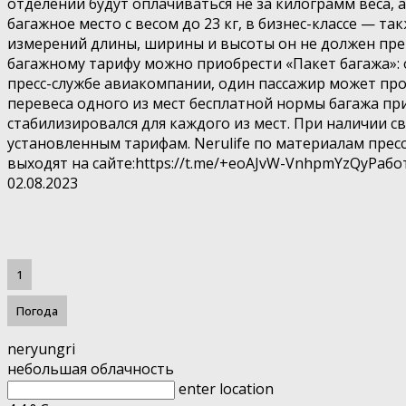
отделении будут оплачиваться не за килограмм веса, а
багажное место с весом до 23 кг, в бизнес-классе — та
измерений длины, ширины и высоты он не должен прев
багажному тарифу можно приобрести «Пакет багажа»: 
пресс-службе авиакомпании, один пассажир может про
перевеса одного из мест бесплатной нормы багажа пр
стабилизировался для каждого из мест. При наличии 
установленным тарифам. Nerulife по материалам прес
выходят на сайте:https://t.me/+eoAJvW-VnhpmYzQyРабо
02.08.2023
1
Погода
neryungri
небольшая облачность
enter location