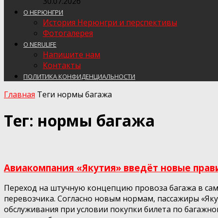
30.07.2026
О НЕРЮНГРИ
История Нерюнгри и перспективы
Фотогалерея
О NERULIFE
Напишите нам
Контакты
ПОЛИТИКА КОНФИДЕНЦИАЛЬНОСТИ
Главная
Теги
нормы багажа
Тег: нормы багажа
Авиакомпания «Якутия» введёт новые прав
Переход на штучную концепцию провоза багажа в само
перевозчика. Согласно новым нормам, пассажиры «Якут
обслуживания при условии покупки билета по багажном