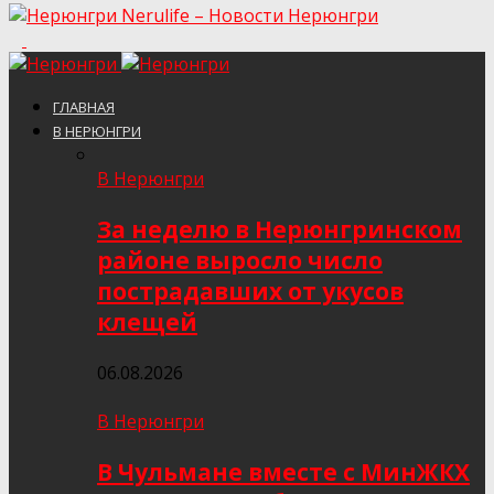
Nerulife – Новости Нерюнгри
ГЛАВНАЯ
В НЕРЮНГРИ
В Нерюнгри
За неделю в Нерюнгринском
районе выросло число
пострадавших от укусов
клещей
06.08.2026
В Нерюнгри
В Чульмане вместе с МинЖКХ