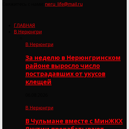
Свяжитесь с нами:
neru_life@mail.ru
ГЛАВНАЯ
В Нерюнгри
В Нерюнгри
За неделю в Нерюнгринском
районе выросло число
пострадавших от укусов
клещей
06.08.2026
В Нерюнгри
В Чульмане вместе с МинЖКХ