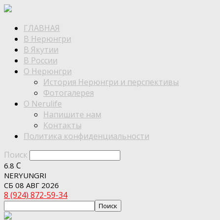
ГЛАВНАЯ
В Нерюнгри
В Якутии
В России
О Нерюнгри
История Нерюнгри и перспективы
Фотогалерея
О Nerulife
Напишите нам
Контакты
Политика конфиденциальности
Поиск
C
6.8
NERYUNGRI
СБ 08 АВГ 2026
8 (924) 872-59-34