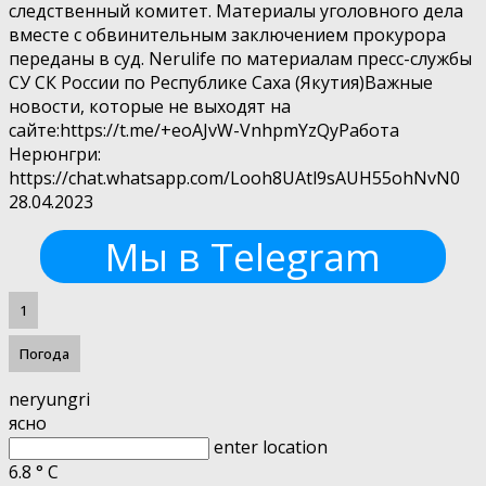
следственный комитет. Материалы уголовного дела
вместе с обвинительным заключением прокурора
переданы в суд. Nerulife по материалам пресс-службы
СУ СК России по Республике Саха (Якутия)Важные
новости, которые не выходят на
сайте:https://t.me/+eoAJvW-VnhpmYzQyРабота
Нерюнгри:
https://chat.whatsapp.com/Looh8UAtl9sAUH55ohNvN0
28.04.2023
Мы в Telegram
1
Погода
neryungri
ясно
enter location
6.8
°
C