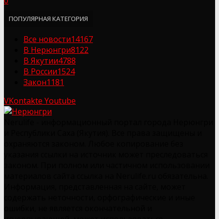
0
ПОПУЛЯРНАЯ КАТЕГОРИЯ
Все новости
14167
В Нерюнгри
8122
В Якутии
4788
В России
1524
Закон
1181
VKontakte
Youtube
Nerulife - информационный портал города Нерюнгри
и Республики Саха (Якутия). Все права защищены и
охраняются законом. Любое копирование без
указания ссылки на источник может преследоваться
законом. При полном или частичном использовании
материалов сайта ссылка на Nerulife.ru обязательна.
Информация, представленная на сайте, может
содержать неточности, орфографические и иные
ошибки, не является окончательной и