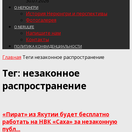
30.07.2026
О НЕРЮНГРИ
История Нерюнгри и перспективы
Фотогалерея
О NERULIFE
Напишите нам
Контакты
ПОЛИТИКА КОНФИДЕНЦИАЛЬНОСТИ
Главная
Теги
незаконное распространение
Тег: незаконное
распространение
«Пират» из Якутии будет бесплатно
работать на НВК «Саха» за незаконную
публ...