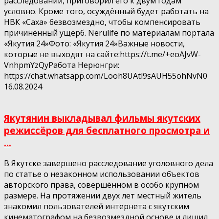
расследовании, приговорил его к двум годам
условно. Кроме того, осуждённый будет работать на
НВК «Саха» безвозмездно, чтобы компенсировать
причинённый ущерб. Nerulife по материалам портала
«Якутия 24»Фото: «Якутия 24»Важные новости,
которые не выходят на сайте:https://t.me/+eoAJvW-
VnhpmYzQyРабота Нерюнгри:
https://chat.whatsapp.com/Looh8UAtl9sAUH55ohNvN0
16.08.2024
Якутянин выкладывал фильмы якутских
режиссёров для бесплатного просмотра и
...
В Якутске завершено расследование уголовного дела
по статье о незаконном использовании объектов
авторского права, совершённом в особо крупном
размере. На протяжении двух лет местный житель
знакомил пользователей интернета с якутским
кинематографом на безвозмездной основе и лишил