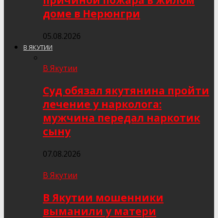
причиной пожара в жилом
доме в Нерюнгри
05.08.2026
В ЯКУТИИ
В Якутии
Суд обязал якутянина пройти
лечение у нарколога:
мужчина передал наркотик
сыну
07.08.2026
В Якутии
В Якутии мошенники
выманили у матери