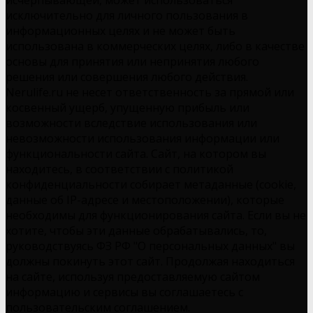
исчерпывающей, может использоваться
исключительно для личного пользования в
информационных целях и не может быть
использована в коммерческих целях, либо в качестве
основы для принятия или непринятия любого
решения или совершения любого действия.
Nerulife.ru не несет ответственность за прямой или
косвенный ущерб, упущенную прибыль или
возможности вследствие использования или
невозможности использования информации или
функциональности сайта. Сайт, на котором вы
находитесь, в соответствии с политикой
конфиденциальности собирает метаданные (cookie,
данные об IP-адресе и местоположении), которые
необходимы для функционирования сайта. Если вы не
хотите, чтобы эти данные обрабатывались, то,
руководствуясь ФЗ РФ "О персональных данных" вы
должны покинуть этот сайт. Продолжая находиться
на сайте, используя предоставляемую сайтом
информацию и сервисы вы соглашаетесь с
пользовательским соглашением.