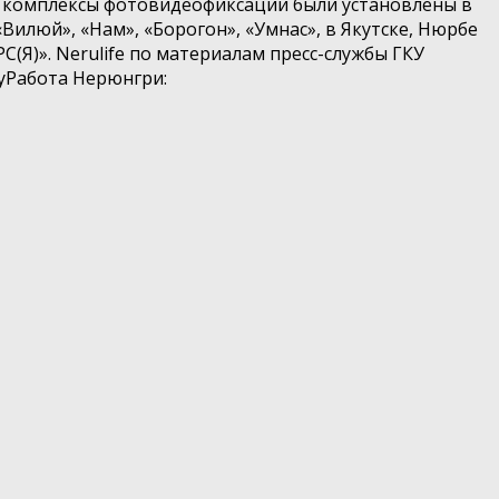
е комплексы фотовидеофиксации были установлены в
 «Вилюй», «Нам», «Борогон», «Умнас», в Якутске, Нюрбе
(Я)». Nerulife по материалам пресс-службы ГКУ
QyРабота Нерюнгри: