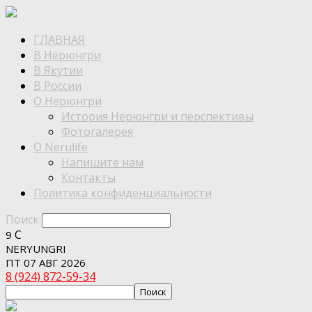
ГЛАВНАЯ
В Нерюнгри
В Якутии
В России
О Нерюнгри
История Нерюнгри и перспективы
Фотогалерея
О Nerulife
Напишите нам
Контакты
Политика конфиденциальности
Поиск
C
9
NERYUNGRI
ПТ 07 АВГ 2026
8 (924) 872-59-34