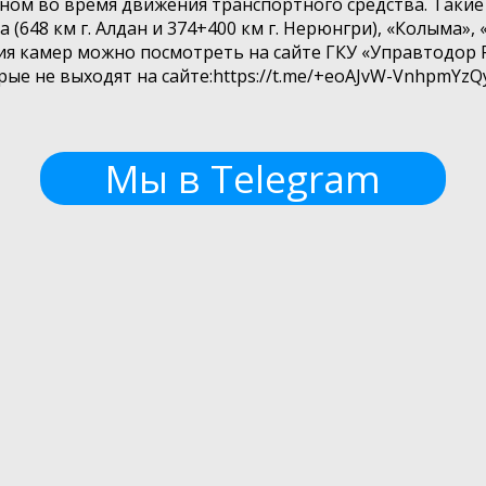
ном во время движения транспортного средства. Таки
а (648 км г. Алдан и 374+400 км г. Нерюнгри), «Колыма»,
я камер можно посмотреть на сайте ГКУ «Управтодор РС
рые не выходят на сайте:https://t.me/+eoAJvW-VnhpmYz
Мы в Telegram