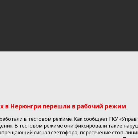
х в Нерюнгри перешли в рабочий режим
ботали в тестовом режиме. Как сообщает ГКУ «Управто
ния. В тестовом режиме они фиксировали такие наруш
апрещающий сигнал светофора, пересечение стоп-лини