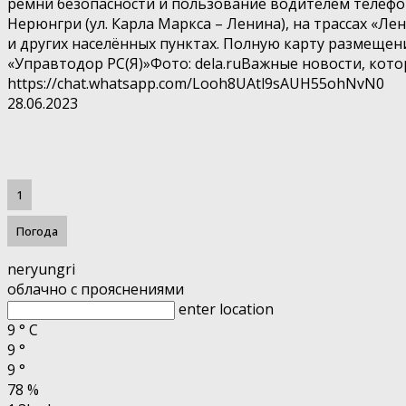
ремни безопасности и пользование водителем телефо
Нерюнгри (ул. Карла Маркса – Ленина), на трассах «Лен
и других населённых пунктах. Полную карту размещени
«Управтодор РС(Я)»Фото: dela.ruВажные новости, кото
https://chat.whatsapp.com/Looh8UAtl9sAUH55ohNvN0
28.06.2023
1
Погода
neryungri
облачно с прояснениями
enter location
9
°
C
9
°
9
°
78 %