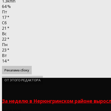
1.3kmh
64 %
Пт
17
°
Сб
21
°
Вс
22
°
Пн
23
°
Вт
14
°
Рекалама сбоку
ОТ ЭТОГО РЕДАКТОРА
За неделю в Нерюнгринском районе выросл