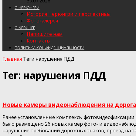
30.07.2026
О НЕРЮНГРИ
История Нерюнгри и перспективы
Фотогалерея
О NERULIFE
Напишите нам
Контакты
ПОЛИТИКА КОНФИДЕНЦИАЛЬНОСТИ
Главная
Теги
нарушения ПДД
Тег: нарушения ПДД
Новые камеры видеонаблюдения на дорога
Ранее установленные комплексы фотовидеофиксации ра
было размещено 26 новых камер фото- и видеонаблюде
нарушение требований дорожных знаков, проезд на з