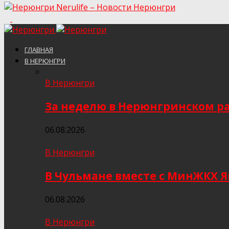
Nerulife – Новости Нерюнгри
ГЛАВНАЯ
В НЕРЮНГРИ
В Нерюнгри
За неделю в Нерюнгринском ра
06.08.2026
В Нерюнгри
В Чульмане вместе с МинЖКХ 
06.08.2026
В Нерюнгри