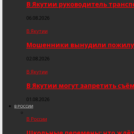
В Якутии руководитель трансп
06.08.2026
В Якутии
Мошенники вынудили пожилую я
02.08.2026
В Якутии
В Якутии могут запретить съё
01.08.2026
В РОССИИ
В России
Школьные перемены: что ждёт 