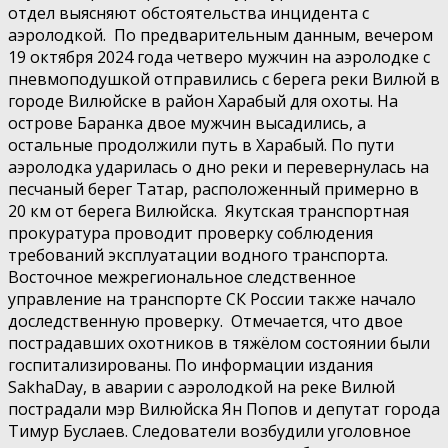
отдел выясняют обстоятельства инцидента с
аэролодкой. По предварительным данным, вечером
19 октября 2024 года четверо мужчин на аэролодке с
пневмоподушкой отправились с берега реки Вилюй в
городе Вилюйске в район Харабый для охоты. На
острове Баранка двое мужчин высадились, а
остальные продолжили путь в Харабый. По пути
аэролодка ударилась о дно реки и перевернулась на
песчаный берег Татар, расположенный примерно в
20 км от берега Вилюйска. Якутская транспортная
прокуратура проводит проверку соблюдения
требований эксплуатации водного транспорта.
Восточное межрегиональное следственное
управление на транспорте СК России также начало
доследственную проверку. Отмечается, что двое
пострадавших охотников в тяжёлом состоянии были
госпитализированы. По информации издания
SakhaDay, в аварии с аэролодкой на реке Вилюй
пострадали мэр Вилюйска Ян Попов и депутат города
Тимур Буслаев. Следователи возбудили уголовное