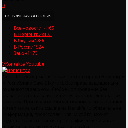
0
ПОПУЛЯРНАЯ КАТЕГОРИЯ
Все новости
14165
В Нерюнгри
8122
В Якутии
4786
В России
1524
Закон
1179
VKontakte
Youtube
Nerulife - информационный портал города Нерюнгри
и Республики Саха (Якутия). Все права защищены и
охраняются законом. Любое копирование без
указания ссылки на источник может преследоваться
законом. При полном или частичном использовании
материалов сайта ссылка на Nerulife.ru обязательна.
Информация, представленная на сайте, может
содержать неточности, орфографические и иные
ошибки, не является окончательной и