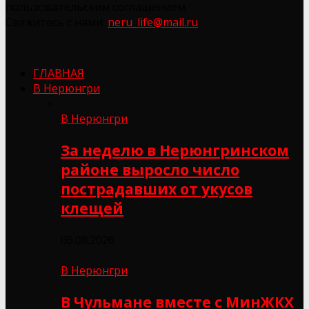
пользовательским соглашением.
Свяжитесь с нами:
neru_life@mail.ru
ГЛАВНАЯ
В Нерюнгри
В Нерюнгри
За неделю в Нерюнгринском
районе выросло число
пострадавших от укусов
клещей
06.08.2026
В Нерюнгри
В Чульмане вместе с МинЖКХ