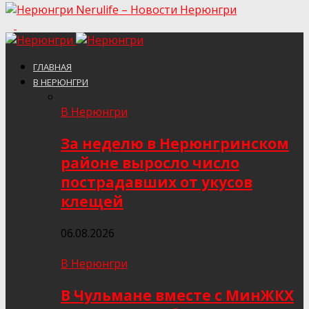
Nerulife – Новости Нерюнгри
ГЛАВНАЯ
В НЕРЮНГРИ
В Нерюнгри
За неделю в Нерюнгринском
районе выросло число
пострадавших от укусов
клещей
06.08.2026
В Нерюнгри
В Чульмане вместе с МинЖКХ