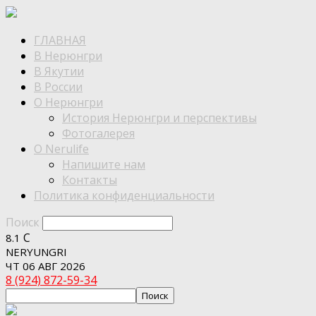
ГЛАВНАЯ
В Нерюнгри
В Якутии
В России
О Нерюнгри
История Нерюнгри и перспективы
Фотогалерея
О Nerulife
Напишите нам
Контакты
Политика конфиденциальности
Поиск
C
8.1
NERYUNGRI
ЧТ 06 АВГ 2026
8 (924) 872-59-34