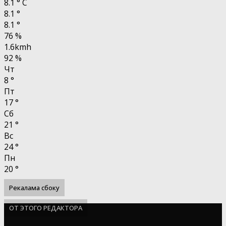
8.1
°
C
8.1
°
8.1
°
76 %
1.6kmh
92 %
Чт
8
°
Пт
17
°
Сб
21
°
Вс
24
°
Пн
20
°
Рекалама сбоку
ОТ ЭТОГО РЕДАКТОРА