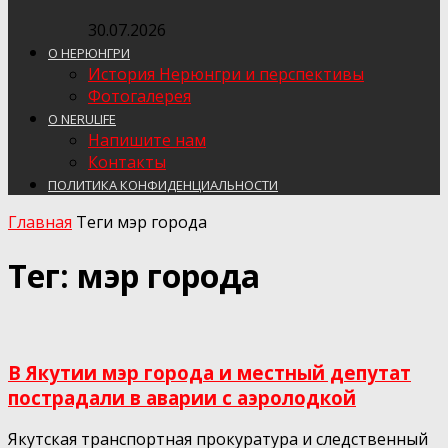
30.07.2026
О НЕРЮНГРИ
История Нерюнгри и перспективы
Фотогалерея
О NERULIFE
Напишите нам
Контакты
ПОЛИТИКА КОНФИДЕНЦИАЛЬНОСТИ
Главная
Теги
мэр города
Тег: мэр города
В Якутии мэр города и местный депутат
пострадали в аварии с аэролодкой
Якутская транспортная прокуратура и следственный