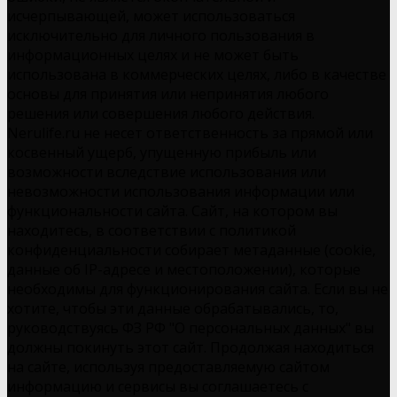
исчерпывающей, может использоваться
исключительно для личного пользования в
информационных целях и не может быть
использована в коммерческих целях, либо в качестве
основы для принятия или непринятия любого
решения или совершения любого действия.
Nerulife.ru не несет ответственность за прямой или
косвенный ущерб, упущенную прибыль или
возможности вследствие использования или
невозможности использования информации или
функциональности сайта. Сайт, на котором вы
находитесь, в соответствии с политикой
конфиденциальности собирает метаданные (cookie,
данные об IP-адресе и местоположении), которые
необходимы для функционирования сайта. Если вы не
хотите, чтобы эти данные обрабатывались, то,
руководствуясь ФЗ РФ "О персональных данных" вы
должны покинуть этот сайт. Продолжая находиться
на сайте, используя предоставляемую сайтом
информацию и сервисы вы соглашаетесь с