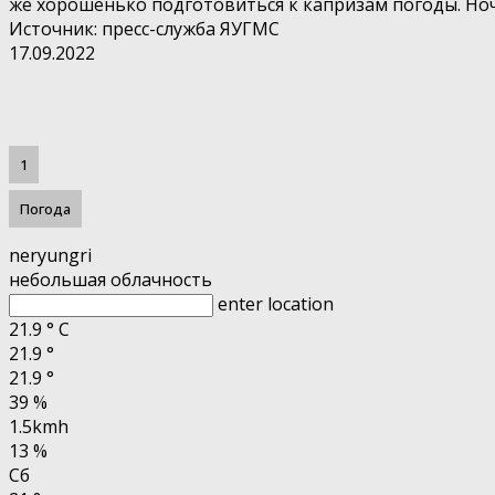
же хорошенько подготовиться к капризам погоды. Ночн
Источник: пресс-служба ЯУГМС
17.09.2022
1
Погода
neryungri
небольшая облачность
enter location
21.9
°
C
21.9
°
21.9
°
39 %
1.5kmh
13 %
Сб