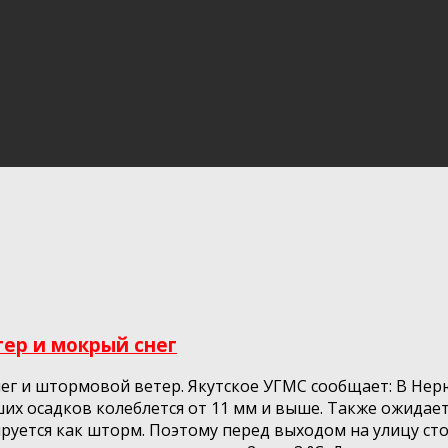
ер и мокрый снег
нег и штормовой ветер. Якутское УГМС сообщает: В Не
х осадков колеблется от 11 мм и выше. Также ожидает
руется как шторм. Поэтому перед выходом на улицу стои