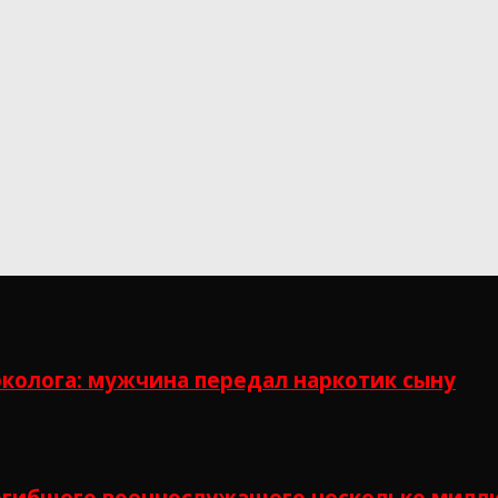
рколога: мужчина передал наркотик сыну
огибшего военнослужащего несколько милл