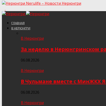
Nerulife – Новости Нерюнгри
ГЛАВНАЯ
В НЕРЮНГРИ
В Нерюнгри
За неделю в Нерюнгринском ра
06.08.2026
В Нерюнгри
В Чульмане вместе с МинЖКХ 
06.08.2026
В Нерюнгри