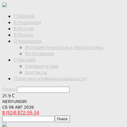
ГЛАВНАЯ
В Нерюнгри
В Якутии
В России
О Нерюнгри
История Нерюнгри и перспективы
Фотогалерея
О Nerulife
Напишите нам
Контакты
Политика конфиденциальности
Поиск
C
21.9
NERYUNGRI
СБ 08 АВГ 2026
8 (924) 872-59-34