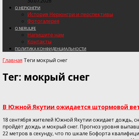
30.07.2026
О НЕРЮНГРИ
История Нерюнгри и перспективы
Фотогалерея
О NERULIFE
Напишите нам
Контакты
ПОЛИТИКА КОНФИДЕНЦИАЛЬНОСТИ
Главная
Теги
мокрый снег
Тег: мокрый снег
В Южной Якутии ожидается штормовой вет
18 сентября жителей Южной Якутии ожидает дождь, с
пройдёт дождь и мокрый снег. Прогноз уровня выпавши
22 метров в секунду, что по шкале Бофорта квалифици