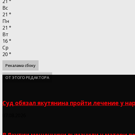
21
°
Вс
21
°
Пн
21
°
Вт
16
°
Ср
20
°
Рекалама сбоку
ОТ ЭТОГО РЕДАКТОРА
Суд обязал якутянина пройти лечение у на
07.08.2026
В Якутии мошенники выманили у матери п