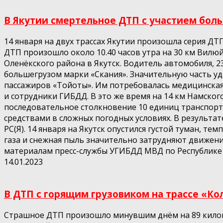
В Якутии смертельное ДТП с участием боль
14 января на двух трассах Якутии произошла серия Д
ДТП произошло около 10.40 часов утра на 30 км Вилюй
Оленёкского района в Якутск. Водитель автомобиля, 
большегрузом марки «Скания». Значительную часть уд
пассажиров «Тойоты». Им потребовалась медицинская 
и сотрудники ГИБДД. В это же время на 14 км Намско
последовательное столкновение 10 единиц транспорт
средствами в сложных погодных условиях. В результ
РС(Я). 14 января на Якутск опустился густой туман, т
газа и снежная пыль значительно затрудняют движени
материалам пресс-службы УГИБДД МВД по Республике С
14.01.2023
В ДТП с горящим грузовиком на трассе «Ко
Страшное ДТП произошло минувшим днём на 89 километ