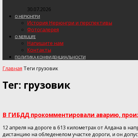
30.07.2026
О НЕРЮНГРИ
История Нерюнгри и перспективы
Фотогалерея
О NERULIFE
Напишите нам
Контакты
ПОЛИТИКА КОНФИДЕНЦИАЛЬНОСТИ
Главная
Теги
грузовик
Тег: грузовик
В ГИБДД прокомментировали аварию, произ
12 апреля на дороге в 613 километрах от Алдана в н
дистанцию на обледенелом участке дороги, и он допу