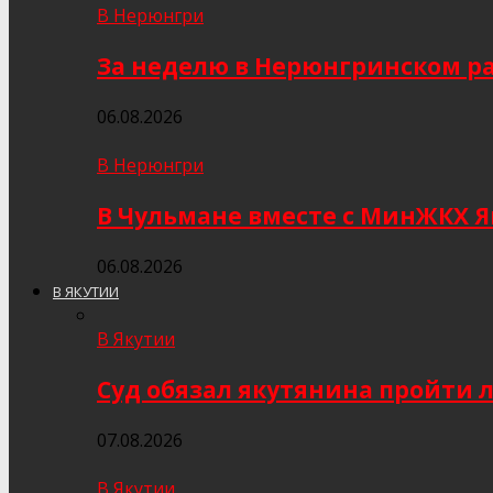
В Нерюнгри
За неделю в Нерюнгринском ра
06.08.2026
В Нерюнгри
В Чульмане вместе с МинЖКХ 
06.08.2026
В ЯКУТИИ
В Якутии
Суд обязал якутянина пройти 
07.08.2026
В Якутии