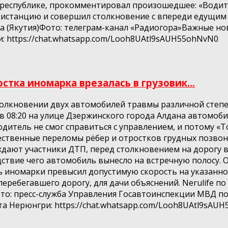
республике, прокомментировал произошедшее: «Водите
дистанцию и совершил столкновение с впереди едущим 
 (Якутия)Фото: телеграм-канал «Радиогора»Важные нов
: https://chat.whatsapp.com/Looh8UAtl9sAUH55ohNvN0
стка иномарка врезалась в грузовик...
олкновении двух автомобилей травмы различной степе
в 08:20 на улице Дзержинского города Алдана автомоби
дитель не смог справиться с управлением, и потому «Т
ственные переломы рёбер и отростков грудных позвон
рждают участники ДТП, перед столкновением на дорогу 
дствие чего автомобиль вынесло на встречную полосу. 
ь иномарки превысил допустимую скорость на указанном
еребегавшего дорогу, для дачи объяснений. Nerulife п
то: пресс-служба Управления Госавтоинспекции МВД по
та Нерюнгри: https://chat.whatsapp.com/Looh8UAtl9sAU