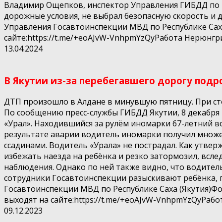
Владимир Ощепков, инспектор Управления ГИБДД по 
дорожные условия, не выбрал безопасную скорость и 
Управления Госавтоинспекции МВД по Республике Саха
сайте:https://t.me/+eoAJvW-VnhpmYzQyРабота Нерюнгри
13.04.2024
В Якутии из-за перебегавшего дорогу подро
ДТП произошло в Алдане в минувшую пятницу. При ст
По сообщению пресс-службы ГИБДД Якутии, 8 декабря 
«Урал». Находившийся за рулём иномарки 67-летний во
результате аварии водитель иномарки получил множе
ссадинами. Водитель «Урала» не пострадал. Как утве
избежать наезда на ребёнка и резко затормозил, всле
наблюдения. Однако по ней также видно, что водител
сотрудники Госавтоинспекции разыскивают ребёнка, п
Госавтоинспекции МВД по Республике Саха (Якутия)Фо
выходят на сайте:https://t.me/+eoAJvW-VnhpmYzQyРабо
09.12.2023