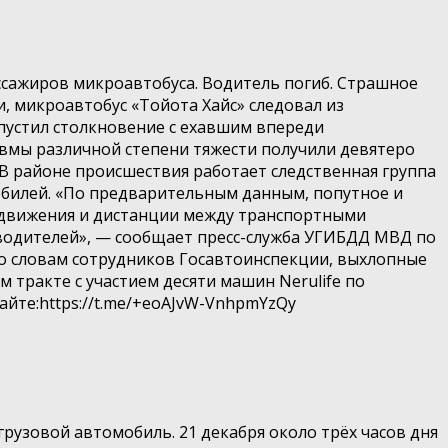
ассажиров микроавтобуса. Водитель погиб. Страшное
, микроавтобус «Тойота Хайс» следовал из
опустил столкновение с ехавшим впереди
авмы различной степени тяжести получили девятеро
В районе происшествия работает следственная группа
мобилей. «По предварительным данным, попутное и
 движения и дистанции между транспортными
 водителей», — сообщает пресс-служба УГИБДД МВД по
. По словам сотрудников Госавтоинспекции, выхлопные
 тракте с участием десяти машин Nerulife по
айте:https://t.me/+eoAJvW-VnhpmYzQy
рузовой автомобиль. 21 декабря около трёх часов дня