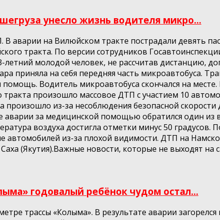
шегруза унесло жизнь водителя микро...
ТП. В аварии на Вилюйском тракте пострадали девять п
ского тракта. По версии сотрудников Госавтоинспекции
23-летний молодой человек, не рассчитав дистанцию, д
ара приняла на себя передняя часть микроавтобуса. Тр
помощь. Водитель микроавтобуса скончался на месте. 
го тракта произошло массовое ДТП с участием 10 авто
а произошло из-за несоблюдения безопасной скорости
ате аварии за медицинской помощью обратился один из
емпература воздуха достигла отметки минус 50 градусов
е автомобилей из-за плохой видимости. ДТП на Намском
аха (Якутия).Важные новости, которые не выходят на с
лыма» годовалый ребёнок чудом остал...
ре трассы «Колыма». В результате аварии загорелся г