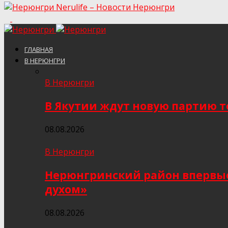
Nerulife – Новости Нерюнгри
ГЛАВНАЯ
В НЕРЮНГРИ
В Нерюнгри
В Якутии ждут новую партию то
08.08.2026
В Нерюнгри
Нерюнгринский район впервые 
духом»
08.08.2026