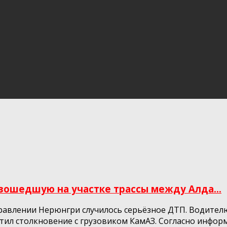
ошедшую на участке трассы между Алда...
аправлении Нерюнгри случилось серьёзное ДТП. Водител
стил столкновение с грузовиком КамАЗ. Согласно инфор