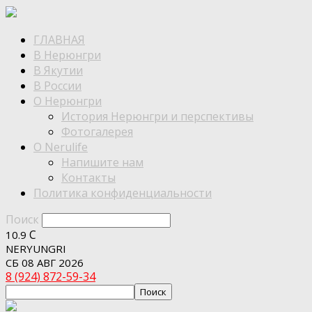
ГЛАВНАЯ
В Нерюнгри
В Якутии
В России
О Нерюнгри
История Нерюнгри и перспективы
Фотогалерея
О Nerulife
Напишите нам
Контакты
Политика конфиденциальности
Поиск
C
10.9
NERYUNGRI
СБ 08 АВГ 2026
8 (924) 872-59-34